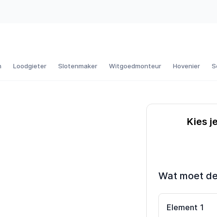
n
Loodgieter
Slotenmaker
Witgoedmonteur
Hovenier
S
Kies j
Wat moet d
Element
1