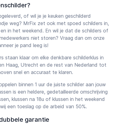
nschilder?
geleverd, of wil je je keuken geschilderd
dje weg? MrFix zet ook met spoed schilders in,
en in het weekend. En wil je dat de schilders of
n medewerkers niet storen? Vraag dan om onze
nneer je pand leeg is!
s staan klaar om elke denkbare schilderklus in
n Haag, Utrecht en de rest van Nederland tot
oven snel en accuraat te klaren.
koppelen binnen 1 uur de juiste schilder aan jouw
ssen is een heldere, gedetailleerde omschrijving
sen, klussen na 18u of klussen in het weekend
wij een toeslag op de arbeid van 50%.
edubbele garantie
kan er wel eens iets mis gaan. In zo’n geval is er