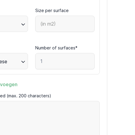
Size per surface
Number of surfaces*
ese
evoegen
ired (max. 200 characters)