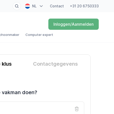
NL
Contact
+31 20 6750333
EN
Inloggen/Aanmelden
FR
choonmaker
Computer expert
DE
ES
e klus
Contactgegevens
e vakman doen?