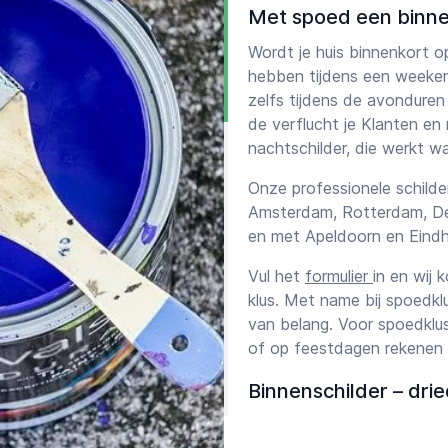
Met spoed een binne
Wordt je huis binnenkort op
hebben tijdens een weeken
zelfs tijdens de avonduren 
de verflucht je Klanten e
nachtschilder, die werkt wa
Onze professionele schilder
Amsterdam, Rotterdam, De
en met Apeldoorn en Eindh
Vul het
formulier
in en wij 
klus. Met name bij spoedklu
van belang. Voor spoedklus
of op feestdagen rekenen 
Binnenschilder – dri
Zelfs bij de beste schilder 