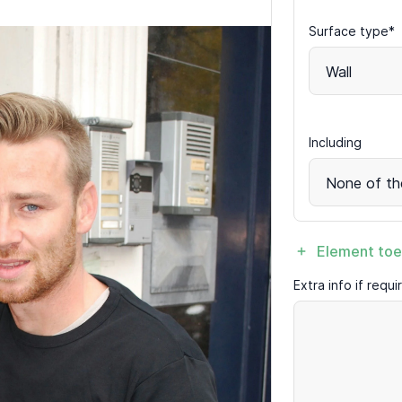
Surface type*
Wall
Including
None of th
Element to
Extra info if requ