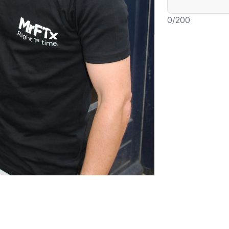
0
/200
Garantie t
Expert
Tik op
hier
voor 