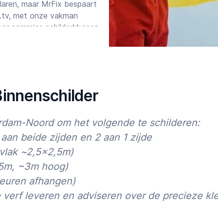
f klaren, maar MrFix bespaart
07:00
23:00
a.tv, met onze vakman
oor sommige schilderklussen
gevoerde klus kunnen een
er doet je klussen in één keer
 bovendien volledig ontzorgd.
Binnenschilder
akmensen voor je klaar staan.
erdam-Noord om het volgende te schilderen:
s
verzoekformulier
. We kunnen
aan beide zijden en 2 aan 1 zijde
ever hebt verzorgen we eerst
vlak ~2,5×2,5m)
,5m, ~3m hoog)
deuren afhangen)
verf leveren en adviseren over de precieze kle