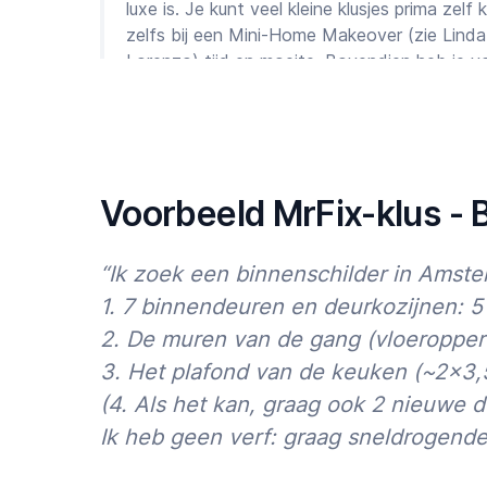
luxe is. Je kunt veel kleine klusjes prima zel
zelfs bij een Mini-Home Makeover (zie Lind
Lorenzo) tijd en moeite. Bovendien heb je v
écht een binnenschilder nodig.
Achterstallig onderhoud of een verkeerd uit
hoop ellende veroorzaken. Onze binnenschild
goed, zodat je na afloop écht klaar bent en
Voorbeeld MrFix-klus - 
We gaan graag voor jou aan de slag!
Wij hebben een netwerk van professionele v
“Ik zoek een binnenschilder in Amst
Je kunt eenvoudig jouw klus plaatsen via on
1. 7 binnendeuren en deurkozijnen: 5 
het direct voor je regelen maar als je het li
een prijsindicatie of een bindende offerte.
2. De muren van de gang (vloeropper
3. Het plafond van de keuken (~2×3
(4. Als het kan, graag ook 2 nieuwe 
Ik heb geen verf: graag sneldrogende 