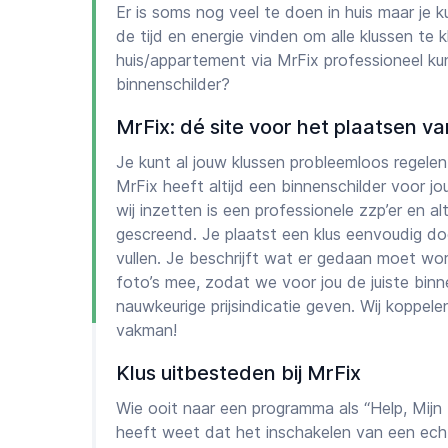
Er is soms nog veel te doen in huis maar je k
de tijd en energie vinden om alle klussen te k
huis/appartement via MrFix professioneel ku
binnenschilder?
MrFix: dé site voor het plaatsen va
Je kunt al jouw klussen probleemloos regelen
MrFix heeft altijd een binnenschilder voor jo
wij inzetten is een professionele zzp’er en al
gescreend. Je plaatst een klus eenvoudig d
vullen. Je beschrijft wat er gedaan moet wor
foto’s mee, zodat we voor jou de juiste binn
nauwkeurige prijsindicatie geven. Wij koppelen 
vakman!
Klus uitbesteden bij MrFix
Wie ooit naar een programma als “Help, Mijn
heeft weet dat het inschakelen van een ech