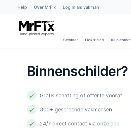
Help
Over MrFix
Log in als vakman
Schilder
Elektricien
Schilder
Elektricien
Klusjesma
Klusjesman
Binnenschilder?
Loodgieter
Slotenmaker
Gratis schatting of offerte vooraf
Witgoedmonteur
300+ gescreende vakmensen
Hovenier
24/7 direct contact via
onze app