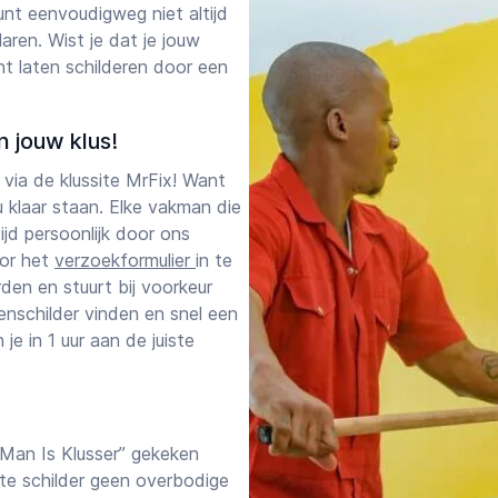
unt eenvoudigweg niet altijd
laren. Wist je dat je jouw
nt laten schilderen door een
n jouw klus!
 via de klussite MrFix! Want
u klaar staan. Elke vakman die
tijd persoonlijk door ons
oor het
verzoekformulier
in te
den en stuurt bij voorkeur
enschilder vinden en snel een
je in 1 uur aan de juiste
 Man Is Klusser” gekeken
te schilder geen overbodige
Starttijd
Eindtijd