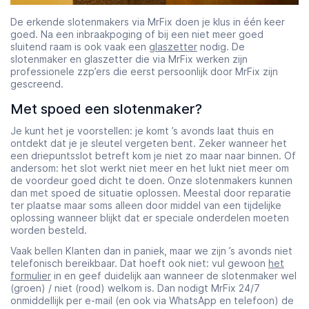
De erkende slotenmakers via MrFix doen je klus in één keer
goed. Na een inbraakpoging of bij een niet meer goed
sluitend raam is ook vaak een
glaszetter
nodig. De
slotenmaker en glaszetter die via MrFix werken zijn
professionele zzp’ers die eerst persoonlijk door MrFix zijn
gescreend.
Met spoed een slotenmaker?
Je kunt het je voorstellen: je komt ’s avonds laat thuis en
ontdekt dat je je sleutel vergeten bent. Zeker wanneer het
een driepuntsslot betreft kom je niet zo maar naar binnen. Of
andersom: het slot werkt niet meer en het lukt niet meer om
de voordeur goed dicht te doen. Onze slotenmakers kunnen
dan met spoed de situatie oplossen. Meestal door reparatie
ter plaatse maar soms alleen door middel van een tijdelijke
oplossing wanneer blijkt dat er speciale onderdelen moeten
worden besteld.
Vaak bellen Klanten dan in paniek, maar we zijn ’s avonds niet
telefonisch bereikbaar. Dat hoeft ook niet: vul gewoon
het
formulier
in en geef duidelijk aan wanneer de slotenmaker wel
(groen) / niet (rood) welkom is. Dan nodigt MrFix 24/7
onmiddellijk per e-mail (en ook via WhatsApp en telefoon) de