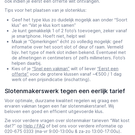
ook indien je eerst een offerte wilt ontvangen.
Tips voor het plaatsen van je slotenklus:
Geef het type klus zo duidelijk mogelijk aan onder “Soort
klus” en “Vat je klus kort samen”
Je kunt gemakkelijk 1 of 2 foto’s toevoegen, zeker vanaf
je smartphone. Hoeft niet, helpt wel
Maak je “Opmerkingen” écht zo volledig mogelijk: geef
informatie over het soort slot of deur of raam. Vermeld
bijv. het type of merk slot indien bekend. Eventueel met
de afmetingen in centimeters of zelfs millimeters. Foto’s
helpen daarbij.
Kies of je
“Snel een vakman”
wilt of liever
“Eerst een
offerte”
voor de grotere klussen vanaf ~€500 / 1 dag
werk of een prijsindicatie (inschatting).
Slotenmakerswerk tegen een eerlijk tarief
Voor optimale, duurzame kwaliteit regelen wij graag een
ervaren vakman tegen een fair slotenmakerstarief. Wij
beloven een goed en efficient uitgevoerde klus.
Zie voor verdere vragen over slotenmaker tarieven “Wat kost
dat?” op
Help / FAQ
of bel ons voor verdere informatie op
020-675 0333 (ma-vr 9:00-13:00u & za-zo 13:00-17:00u).