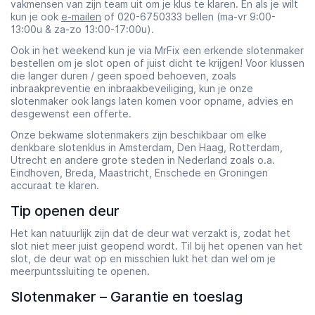
vakmensen van zijn team uit om je klus te klaren. En als je wilt
kun je ook
e-mailen
of 020-6750333 bellen (ma-vr 9:00-
13:00u & za-zo 13:00-17:00u).
Ook in het weekend kun je via MrFix een erkende slotenmaker
bestellen om je slot open of juist dicht te krijgen! Voor klussen
die langer duren / geen spoed behoeven, zoals
inbraakpreventie en inbraakbeveiliging, kun je onze
slotenmaker ook langs laten komen voor opname, advies en
desgewenst een offerte.
Onze bekwame slotenmakers zijn beschikbaar om elke
denkbare slotenklus in Amsterdam, Den Haag, Rotterdam,
Utrecht en andere grote steden in Nederland zoals o.a.
Eindhoven, Breda, Maastricht, Enschede en Groningen
accuraat te klaren.
Tip openen deur
Het kan natuurlijk zijn dat de deur wat verzakt is, zodat het
slot niet meer juist geopend wordt. Til bij het openen van het
slot, de deur wat op en misschien lukt het dan wel om je
meerpuntssluiting te openen.
Slotenmaker – Garantie en toeslag