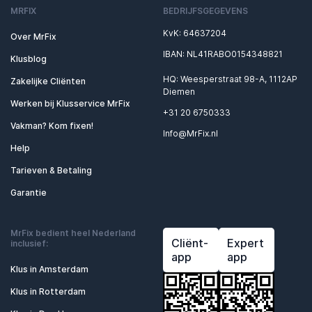
MRFIX
BEDRIJFSGEGEVENS
KvK: 64637204
Over MrFix
IBAN: NL41RABO0154348821
Klusblog
HQ: Weesperstraat 98-A, 1112AP
Zakelijke Cliënten
Diemen
Werken bij Klusservice MrFix
+31 20 6750333
Vakman? Kom fixen!
Info@MrFix.nl
Help
Tarieven & Betaling
Garantie
MrFix bedient heel Nederland
Cliënt-
Expert
inclusief:
app
app
Klus in Amsterdam
Klus in Rotterdam