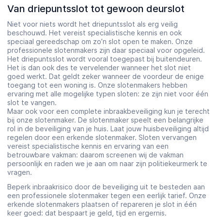
Van driepuntsslot tot gewoon deurslot
Niet voor niets wordt het driepuntsslot als erg veilig
beschouwd. Het vereist specialistische kennis en ook
speciaal gereedschap om zo’n slot open te maken. Onze
professionele slotenmakers zijn daar speciaal voor opgeleid.
Het driepuntsslot wordt vooral toegepast bij buitendeuren.
Het is dan ook des te vervelender wanneer het slot niet
goed werkt. Dat geldt zeker wanneer de voordeur de enige
toegang tot een woning is. Onze slotenmakers hebben
ervaring met alle mogelijke typen sloten: ze zijn niet voor één
slot te vangen.
Maar ook voor een complete inbraakbeveiliging kun je terecht
bij onze slotenmaker. De slotenmaker speelt een belangrijke
rol in de beveiliging van je huis. Laat jouw huisbeveiliging altijd
regelen door een erkende slotenmaker. Sloten vervangen
vereist specialistische kennis en ervaring van een
betrouwbare vakman: daarom screenen wij de vakman
persoonlijk en raden we je aan om naar zijn politiekeurmerk te
vragen.
Beperk inbraakrisico door de beveiliging uit te besteden aan
een professionele slotenmaker tegen een eerlijk tarief. Onze
erkende slotenmakers plaatsen of repareren je slot in één
keer goed: dat bespaart je geld, tijd en ergernis.