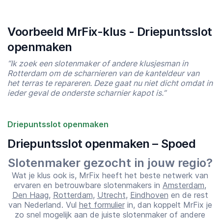
Voorbeeld MrFix-klus - Driepuntsslot
openmaken
“Ik zoek een slotenmaker of andere klusjesman in
Rotterdam om de scharnieren van de kanteldeur van
het terras te repareren. Deze gaat nu niet dicht omdat in
ieder geval de onderste scharnier kapot is.”
Driepuntsslot openmaken
Driepuntsslot openmaken – Spoed
Slotenmaker gezocht in jouw regio?
Wat je klus ook is, MrFix heeft het beste netwerk van
Starttijd
Eindtijd
ervaren en betrouwbare slotenmakers in
Amsterdam
,
07:00
23:00
Den Haag
,
Rotterdam
,
Utrecht
,
Eindhoven
en de rest
van Nederland. Vul
het formulier
in, dan koppelt MrFix je
zo snel mogelijk aan de juiste slotenmaker of andere