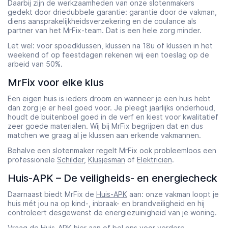
Daarbij zijn de werkzaamheden van onze slotenmakers
gedekt door driedubbele garantie: garantie door de vakman,
diens aansprakelijkheidsverzekering en de coulance als
partner van het MrFix-team. Dat is een hele zorg minder.
Let wel: voor spoedklussen, klussen na 18u of klussen in het
weekend of op feestdagen rekenen wij een toeslag op de
arbeid van 50%.
MrFix voor elke klus
Een eigen huis is ieders droom en wanneer je een huis hebt
dan zorg je er heel goed voor. Je pleegt jaarlijks onderhoud,
houdt de buitenboel goed in de verf en kiest voor kwalitatief
zeer goede materialen. Wij bij MrFix begrijpen dat en dus
matchen we graag al je klussen aan erkende vakmannen.
Behalve een slotenmaker regelt MrFix ook probleemloos een
professionele
Schilder
,
Klusjesman
of
Elektricien
.
Huis-APK – De veiligheids- en energiecheck
Daarnaast biedt MrFix de
Huis-APK
aan: onze vakman loopt je
huis mét jou na op kind-, inbraak- en brandveiligheid en hij
controleert desgewenst de energiezuinigheid van je woning.
Vraag de
Huis-APK hier
aan of bel ons voor verdere