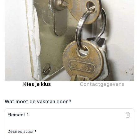
Computer expert
Help
Over MrFix
Log in als vakman
Kies je klus
Contactgegevens
Wat moet de vakman doen?
Element
1
Desired action*