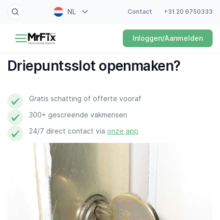
NL
Contact
+31 20 6750333
Schilder
Inloggen/Aanmelden
EN
Elektricien
FR
Driepuntsslot openmaken?
DE
Klusjesman
ES
Gratis schatting of offerte vooraf
Loodgieter
300+ gescreende vakmensen
Slotenmaker
24/7 direct contact via
onze app
Witgoedmonteur
Hovenier
Schoonmaker