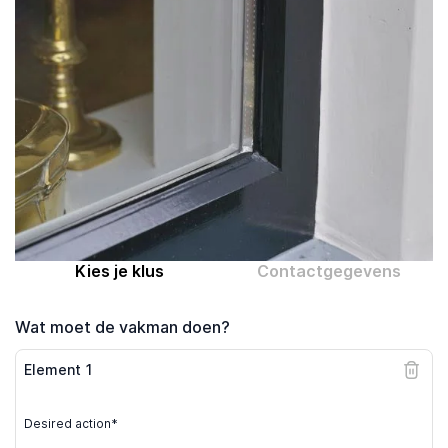
Computer expert
Help
Over MrFix
Log in als vakman
Kies je klus
Contactgegevens
Wat moet de vakman doen?
Element
1
Desired action*