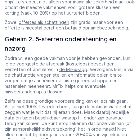
prijs) te vragen, niet alleen voor maximale zekerheid maar ook
omdat de meeste vakmensen voor grotere klussen een
korting (vaak 10-20%) op het uurtarief bieden.
Zowel
offertes als schattingen
zijn gratis, maar voor een
offerte is meestal eerst een betaald
opnamebezoek
nodig.
Geheim 2: 5-sterren ondersteuning en
nazorg
Zodra wij een goede vakman voor je hebben gevonden, kun
je de voorgestelde afspraak (kosteloos) bevestigen,
verzetten of annuleren in
de MrFix-app
. Vervolgens kun je via
de chatfunctie vragen stellen en informatie delen om te
zorgen dat je aannemer de juiste gereedschappen en
materialen meeneemt. MrFix helpt om eventuele
misverstanden op te lossen.
Zelfs na deze grondige voorbereiding kan er iets mis gaan.
Als je niet 100% tevreden bent, kun je de vakman via de chat
zeggen wat je wilt dat hij eraan doet. Maak daarbij redelijke
data en tijden beschikbaar waarop hij onder zijn garantie
terug kan komen. Je kunt erop rekenen dat onze vakman (of
zijn aansprakelijkheidsverzekering) het in orde maakt! Niet
alleen omdat hij doorgaans voor ~20-40% van zijn inkomen