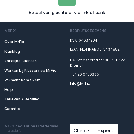
Betaal veilig achteraf via link of bank
MRFIX
BEDRIJFSGEGEVENS
KvK: 64637204
Over MrFix
IBAN: NL41RABO0154348821
Klusblog
HQ: Weesperstraat 98-A, 1112AP
Zakelijke Cliënten
Diemen
Werken bij Klusservice MrFix
+31 20 6750333
Vakman? Kom fixen!
Info@MrFix.nl
Help
Tarieven & Betaling
Garantie
MrFix bedient heel Nederland
Cliënt-
Expert
inclusief: