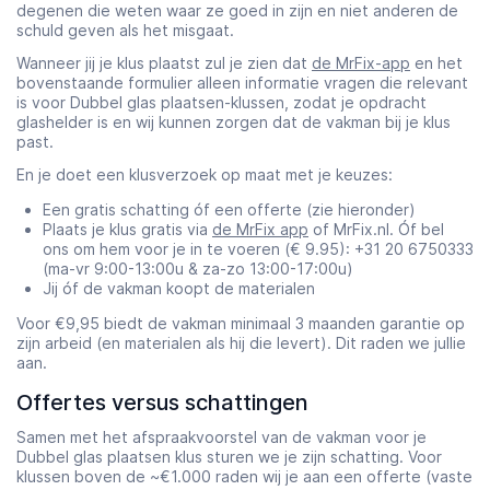
degenen die weten waar ze goed in zijn en niet anderen de
schuld geven als het misgaat.
Wanneer jij je klus plaatst zul je zien dat
de MrFix-app
en het
bovenstaande formulier alleen informatie vragen die relevant
is voor Dubbel glas plaatsen-klussen, zodat je opdracht
glashelder is en wij kunnen zorgen dat de vakman bij je klus
past.
En je doet een klusverzoek op maat met je keuzes:
Een gratis schatting óf een offerte (zie hieronder)
Plaats je klus gratis via
de MrFix app
of MrFix.nl. Óf bel
ons om hem voor je in te voeren (€ 9.95): +31 20 6750333
(ma-vr 9:00-13:00u & za-zo 13:00-17:00u)
Jij óf de vakman koopt de materialen
Voor €9,95 biedt de vakman minimaal 3 maanden garantie op
zijn arbeid (en materialen als hij die levert). Dit raden we jullie
aan.
Offertes versus schattingen
Samen met het afspraakvoorstel van de vakman voor je
Dubbel glas plaatsen klus sturen we je zijn schatting. Voor
klussen boven de ~€1.000 raden wij je aan een offerte (vaste