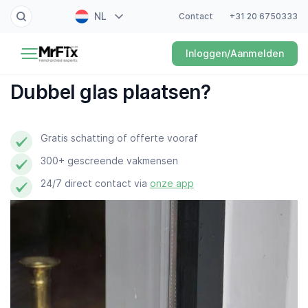
NL
Contact
+31 20 6750333
Schilder
Inloggen/Aanmelden
EN
Elektricien
FR
Dubbel glas plaatsen?
DE
Klusjesman
ES
Gratis schatting of offerte vooraf
Loodgieter
300+ gescreende vakmensen
Slotenmaker
24/7 direct contact via
onze app
Witgoedmonteur
Hovenier
Schoonmaker