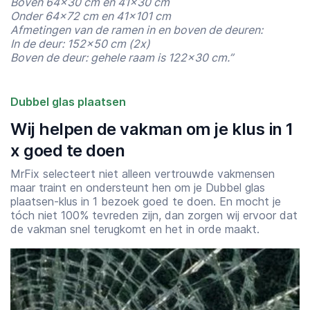
Boven 64×30 cm en 41×30 cm
Onder 64×72 cm en 41×101 cm
Afmetingen van de ramen in en boven de deuren:
In de deur: 152×50 cm (2x)
Boven de deur: gehele raam is 122×30 cm.”
Dubbel glas plaatsen
Wij helpen de vakman om je klus in 1
x goed te doen
MrFix selecteert niet alleen vertrouwde vakmensen
maar traint en ondersteunt hen om je Dubbel glas
plaatsen-klus in 1 bezoek goed te doen. En mocht je
tóch niet 100% tevreden zijn, dan zorgen wij ervoor dat
de vakman snel terugkomt en het in orde maakt.
Starttijd
Eindtijd
07:00
23:00