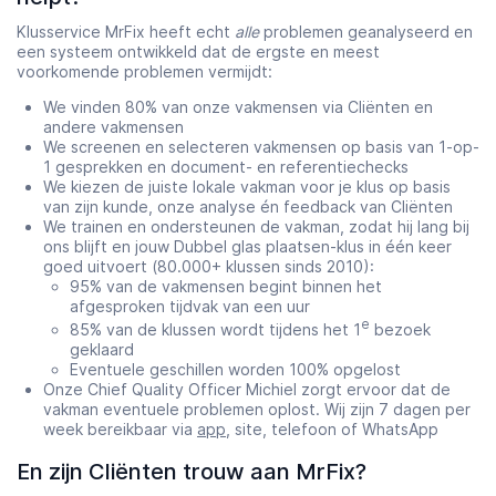
Klusservice MrFix heeft echt
alle
problemen geanalyseerd en
een systeem ontwikkeld dat de ergste en meest
voorkomende problemen vermijdt:
We vinden 80% van onze vakmensen via Cliënten en
andere vakmensen
We screenen en selecteren vakmensen op basis van 1-op-
1 gesprekken en document- en referentiechecks
We kiezen de juiste lokale vakman voor je klus op basis
van zijn kunde, onze analyse én feedback van Cliënten
We trainen en ondersteunen de vakman, zodat hij lang bij
ons blijft en jouw Dubbel glas plaatsen-klus in één keer
goed uitvoert (80.000+ klussen sinds 2010):
95% van de vakmensen begint binnen het
afgesproken tijdvak van een uur
e
85% van de klussen wordt tijdens het 1
bezoek
geklaard
Eventuele geschillen worden 100% opgelost
Onze Chief Quality Officer Michiel zorgt ervoor dat de
vakman eventuele problemen oplost. Wij zijn 7 dagen per
week bereikbaar via
app
, site, telefoon of WhatsApp
En zijn Cliënten trouw aan MrFix?