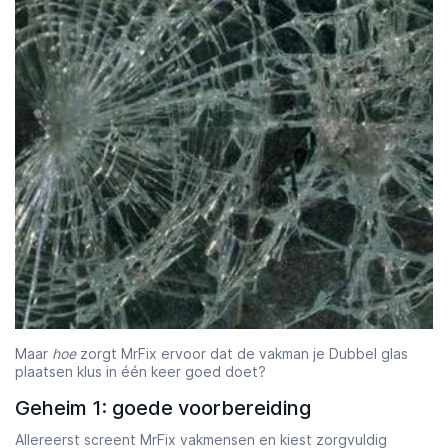
Maar
hoe
zorgt MrFix ervoor dat de vakman je Dubbel glas
plaatsen klus in één keer goed doet?
Geheim 1: goede voorbereiding
Allereerst screent MrFix vakmensen en kiest zorgvuldig