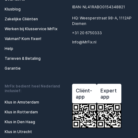
IBAN: NL41RABO0154348821
Klusblog
HQ: Weesperstraat 98-A, 1112AP
Zakelijke Cliënten
Diemen
Werken bij Klusservice MrFix
+31 20 6750333
Vakman? Kom fixen!
Info@MrFix.nl
Help
Tarieven & Betaling
Garantie
MrFix bedient heel Nederland
Cliënt-
Expert
inclusief:
app
app
Klus in Amsterdam
Klus in Rotterdam
Klus in Den Haag
Klus in Utrecht