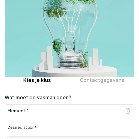
Computer expert
Help
Over MrFix
Log in als vakman
Kies je klus
Contactgegevens
Wat moet de vakman doen?
Element
1
Desired action*