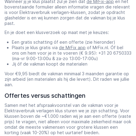
Wanneer jij je klus plaatst zul je zien dat
de MrFix-app
en het
bovenstaande formulier alleen informatie vragen die relevant
is voor Elektraverbruik verlagen-klussen, zodat je opdracht
glashelder is en wij kunnen zorgen dat de vakman bij je klus
past.
En je doet een klusverzoek op maat met je keuzes:
Een gratis schatting óf een offerte (zie hieronder)
Plaats je klus gratis via
de MrFix app
of MrFix.nl. Óf bel
ons om hem voor je in te voeren (€ 9.95): +31 20 6750333
(ma-vr 9:00-13:00u & za-zo 13:00-17:00u)
Jij óf de vakman koopt de materialen
Voor €9,95 biedt de vakman minimaal 3 maanden garantie op
zijn arbeid (en materialen als hij die levert). Dit raden we jullie
aan.
Offertes versus schattingen
Samen met het afspraakvoorstel van de vakman voor je
Elektraverbruik verlagen klus sturen we je zijn schatting. Voor
klussen boven de ~€1.000 raden wij je aan een offerte (vaste
prijs) te vragen, niet alleen voor maximale zekerheid maar ook
omdat de meeste vakmensen voor grotere klussen een
korting (vaak 10-20%) op het uurtarief bieden.