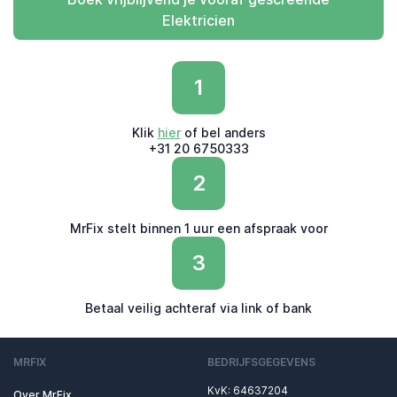
Elektricien
1
Klik
hier
of bel anders
+31 20 6750333
2
MrFix stelt binnen 1 uur een afspraak voor
3
Betaal veilig achteraf via link of bank
MRFIX
BEDRIJFSGEGEVENS
KvK: 64637204
Over MrFix