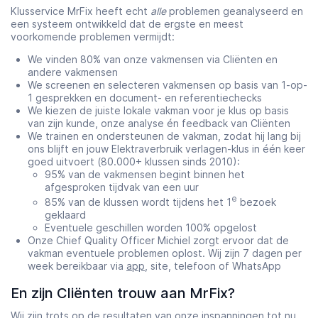
Klusservice MrFix heeft echt
alle
problemen geanalyseerd en
een systeem ontwikkeld dat de ergste en meest
voorkomende problemen vermijdt:
We vinden 80% van onze vakmensen via Cliënten en
andere vakmensen
We screenen en selecteren vakmensen op basis van 1-op-
1 gesprekken en document- en referentiechecks
We kiezen de juiste lokale vakman voor je klus op basis
van zijn kunde, onze analyse én feedback van Cliënten
We trainen en ondersteunen de vakman, zodat hij lang bij
ons blijft en jouw Elektraverbruik verlagen-klus in één keer
goed uitvoert (80.000+ klussen sinds 2010):
95% van de vakmensen begint binnen het
afgesproken tijdvak van een uur
e
85% van de klussen wordt tijdens het 1
bezoek
geklaard
Eventuele geschillen worden 100% opgelost
Onze Chief Quality Officer Michiel zorgt ervoor dat de
vakman eventuele problemen oplost. Wij zijn 7 dagen per
week bereikbaar via
app
, site, telefoon of WhatsApp
En zijn Cliënten trouw aan MrFix?
Wij zijn trots op de resultaten van onze inspanningen tot nu