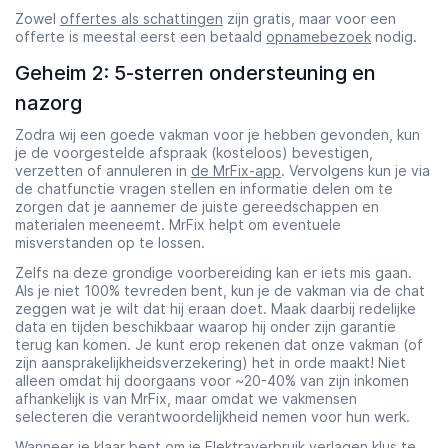
Zowel
offertes als schattingen
zijn gratis, maar voor een
offerte is meestal eerst een betaald
opnamebezoek
nodig.
Geheim 2: 5-sterren ondersteuning en
nazorg
Zodra wij een goede vakman voor je hebben gevonden, kun
je de voorgestelde afspraak (kosteloos) bevestigen,
verzetten of annuleren in
de MrFix-app
. Vervolgens kun je via
de chatfunctie vragen stellen en informatie delen om te
zorgen dat je aannemer de juiste gereedschappen en
materialen meeneemt. MrFix helpt om eventuele
misverstanden op te lossen.
Zelfs na deze grondige voorbereiding kan er iets mis gaan.
Als je niet 100% tevreden bent, kun je de vakman via de chat
zeggen wat je wilt dat hij eraan doet. Maak daarbij redelijke
data en tijden beschikbaar waarop hij onder zijn garantie
terug kan komen. Je kunt erop rekenen dat onze vakman (of
zijn aansprakelijkheidsverzekering) het in orde maakt! Niet
alleen omdat hij doorgaans voor ~20-40% van zijn inkomen
afhankelijk is van MrFix, maar omdat we vakmensen
selecteren die verantwoordelijkheid nemen voor hun werk.
Wanneer je klaar bent om je Elektraverbruik verlagen klus te