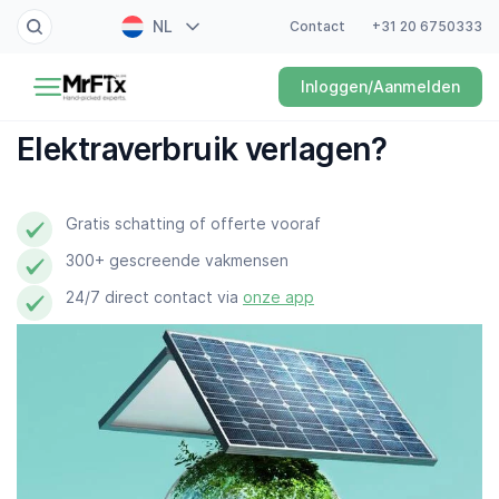
NL
Contact
+31 20 6750333
Schilder
Inloggen/Aanmelden
EN
Elektricien
FR
Elektraverbruik verlagen?
DE
Klusjesman
ES
Gratis schatting of offerte vooraf
Loodgieter
300+ gescreende vakmensen
Slotenmaker
24/7 direct contact via
onze app
Witgoedmonteur
Hovenier
Schoonmaker