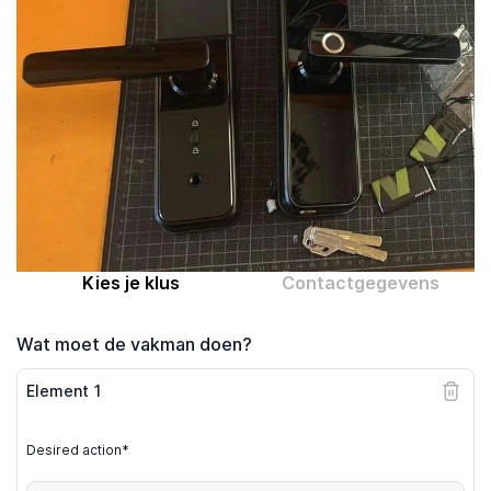
Computer expert
Help
Over MrFix
Log in als vakman
Kies je klus
Contactgegevens
Wat moet de vakman doen?
Element
1
Desired action*