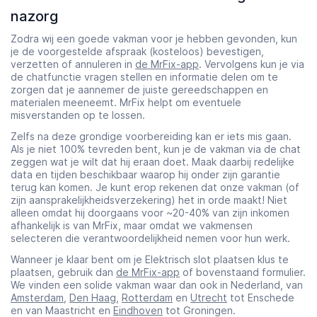
nazorg
Zodra wij een goede vakman voor je hebben gevonden, kun
je de voorgestelde afspraak (kosteloos) bevestigen,
verzetten of annuleren in
de MrFix-app
. Vervolgens kun je via
de chatfunctie vragen stellen en informatie delen om te
zorgen dat je aannemer de juiste gereedschappen en
materialen meeneemt. MrFix helpt om eventuele
misverstanden op te lossen.
Zelfs na deze grondige voorbereiding kan er iets mis gaan.
Als je niet 100% tevreden bent, kun je de vakman via de chat
zeggen wat je wilt dat hij eraan doet. Maak daarbij redelijke
data en tijden beschikbaar waarop hij onder zijn garantie
terug kan komen. Je kunt erop rekenen dat onze vakman (of
zijn aansprakelijkheidsverzekering) het in orde maakt! Niet
alleen omdat hij doorgaans voor ~20-40% van zijn inkomen
afhankelijk is van MrFix, maar omdat we vakmensen
selecteren die verantwoordelijkheid nemen voor hun werk.
Wanneer je klaar bent om je Elektrisch slot plaatsen klus te
plaatsen, gebruik dan
de MrFix-app
of bovenstaand formulier.
We vinden een solide vakman waar dan ook in Nederland, van
Amsterdam
,
Den Haag
,
Rotterdam
en
Utrecht
tot Enschede
en van Maastricht en
Eindhoven
tot Groningen.