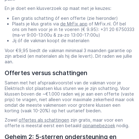
En je doet een klusverzoek op maat met je keuzes:
Een gratis schatting óf een offerte (zie hieronder)
Plaats je klus gratis via
de MrFix app
of MrFix.nl. Óf bel
ons om hem voor je in te voeren (€ 9.95): +31 20 6750333
(ma-vr 9:00-13:00u & za-zo 13:00-17:00u)
Jij óf de vakman koopt de materialen
Voor €9,95 biedt de vakman minimaal 3 maanden garantie op
zijn arbeid (en materialen als hij die levert). Dit raden we jullie
aan.
Offertes versus schattingen
Samen met het afspraakvoorstel van de vakman voor je
Elektrisch slot plaatsen klus sturen we je zijn schatting. Voor
klussen boven de ~€1.000 raden wij je aan een offerte (vaste
prijs) te vragen, niet alleen voor maximale zekerheid maar ook
omdat de meeste vakmensen voor grotere klussen een
korting (vaak 10-20%) op het uurtarief bieden.
Zowel
offertes als schattingen
zijn gratis, maar voor een
offerte is meestal eerst een betaald
opnamebezoek
nodig.
Geheim 2: 5-sterren ondersteuning en