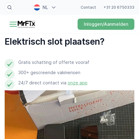
NL
Contact
+31 20 6750333
Schilder
Inloggen/Aanmelden
EN
Elektricien
FR
Elektrisch slot plaatsen?
DE
Klusjesman
ES
Gratis schatting of offerte vooraf
Loodgieter
300+ gescreende vakmensen
Slotenmaker
24/7 direct contact via
onze app
Witgoedmonteur
Hovenier
Schoonmaker