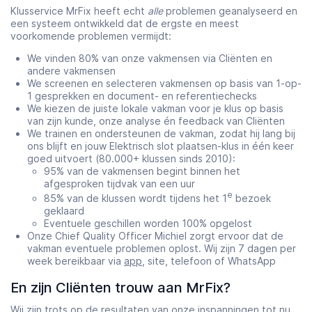
Klusservice MrFix heeft echt
alle
problemen geanalyseerd en
een systeem ontwikkeld dat de ergste en meest
voorkomende problemen vermijdt:
We vinden 80% van onze vakmensen via Cliënten en
andere vakmensen
We screenen en selecteren vakmensen op basis van 1-op-
1 gesprekken en document- en referentiechecks
We kiezen de juiste lokale vakman voor je klus op basis
van zijn kunde, onze analyse én feedback van Cliënten
We trainen en ondersteunen de vakman, zodat hij lang bij
ons blijft en jouw Elektrisch slot plaatsen-klus in één keer
goed uitvoert (80.000+ klussen sinds 2010):
95% van de vakmensen begint binnen het
afgesproken tijdvak van een uur
e
85% van de klussen wordt tijdens het 1
bezoek
geklaard
Eventuele geschillen worden 100% opgelost
Onze Chief Quality Officer Michiel zorgt ervoor dat de
vakman eventuele problemen oplost. Wij zijn 7 dagen per
week bereikbaar via
app
, site, telefoon of WhatsApp
En zijn Cliënten trouw aan MrFix?
Wij zijn trots op de resultaten van onze inspanningen tot nu