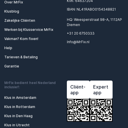
KvK: 64637204
Over MrFix
IBAN: NL41RABO0154348821
Klusblog
HQ: Weesperstraat 98-A, 1112AP
Zakelijke Cliënten
Diemen
Werken bij Klusservice MrFix
+31 20 6750333
Vakman? Kom fixen!
Info@MrFix.nl
Help
Tarieven & Betaling
Garantie
MrFix bedient heel Nederland
Cliënt-
Expert
inclusief:
app
app
Klus in Amsterdam
Klus in Rotterdam
Klus in Den Haag
Klus in Utrecht