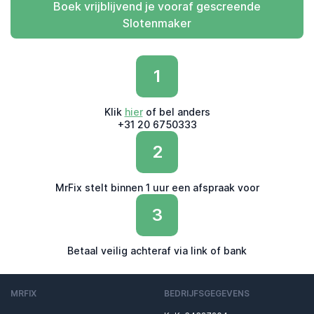
Boek vrijblijvend je vooraf gescreende
Slotenmaker
1
Klik
hier
of bel anders
+31 20 6750333
2
MrFix stelt binnen 1 uur een afspraak voor
3
Betaal veilig achteraf via link of bank
MRFIX
BEDRIJFSGEGEVENS