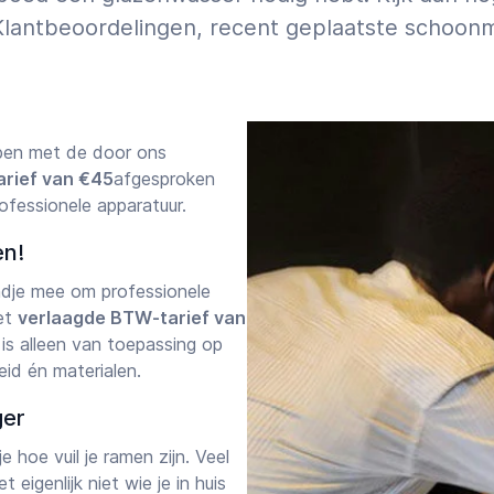
Klantbeoordelingen, recent geplaatste schoon
ebben met de door ons
arief van €45
afgesproken
rofessionele apparatuur.
en!
ndje mee om professionele
et
verlaagde BTW-tarief van
t is alleen van toepassing op
id én materialen.
ger
 hoe vuil je ramen zijn. Veel
eigenlijk niet wie je in huis