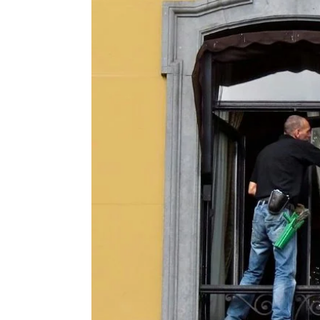
Glazenwasser tegen een eerlijk tar
Voor optimale, duurzame kwaliteit regelen w
tegen een fair schoonmaaktarief.
Zie voor verdere vragen over glazenwassert
bel ons voor verdere informatie op 020-675
za-zo 13:00-17:00u).