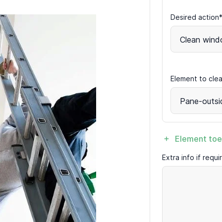
Desired action
Clean win
Element to cle
Pane-outsi
Element to
Extra info if requ