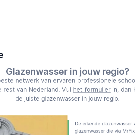
r? Simpel: vul
het formulier
in
07:00
23:00
annemer.
er voor je klaar staan. Plaats
 en MrFix zorgt voor een
ook indien je eerst een
e
aan onder “Soort klus” en “Vat
Glazenwasser in jouw regio?
t beste netwerk van ervaren professionele sch
en, zeker vanaf je
 rest van Nederland. Vul
het formulier
in, dan 
mogelijk: geef de afmetingen
de juiste glazenwasser in jouw regio.
ef aan wat voor materiaal
ij.
r
“Eerst een offerte”
voor de
of een prijsindicatie
De erkende glazenwasser vi
glazenwasser die via MrFix 