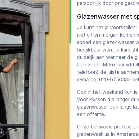
persoonlijk door ons gescr
ief
Glazenwasser met s
ij graag een ervaren vakman
Je kunt het je voorstellen:
niet uit en morgen komen 
arieven
de pagina Tarieven
of
spoed een glazenwasser voo
 0333 (ma-vr 9:00-13:00u &
bereikbaar want je kunt 2
duidelijk aan wanneer de g
Dan zoekt MrFix onmiddelli
telefoon) de juiste aannemer
e-mailen
, 020-6750333 bel
Ook in het weekend kun je 
Voor klussen die langer d
glazenwasser ook langs l
een offerte.
Onze bekwame professione
glazenwasklus in Amsterd