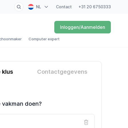
NL
Contact
+31 20 6750333
EN
Inloggen/Aanmelden
FR
choonmaker
Computer expert
DE
ES
e klus
Contactgegevens
e vakman doen?