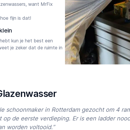
lazenwassers, want MrFix
oe fijn is dat!
klein
hebt kun je het best een
eet je zeker dat de ruimte in
nneer jouw schoonmaker of
ppelen wij jou bij
pnieuw aan jouw favoriet!
orgen die binnen een dag je
dat je vertrekt. Daarnaast
 Glazenwasser
orsteenvegers
alsmede
k aan balkons, terrassen of
le schoonmaker in Rotterdam gezocht om 4 rame
 op de eerste verdieping. Er is een ladder nood
en
an worden voltooid.”
Starttijd
Eindtijd