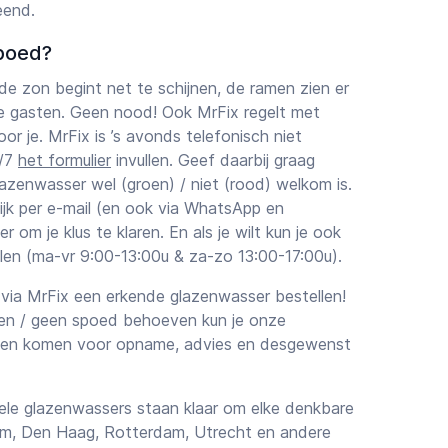
eend.
poed?
 de zon begint net te schijnen, de ramen zien er
je gasten. Geen nood! Ook MrFix regelt met
r je. MrFix is ’s avonds telefonisch niet
4/7
het formulier
invullen. Geef daarbij graag
lazenwasser wel (groen) / niet (rood) welkom is.
jk per e-mail (en ook via WhatsApp en
 om je klus te klaren. En als je wilt kun je ook
len (ma-vr 9:00-13:00u & za-zo 13:00-17:00u).
via MrFix een erkende glazenwasser bestellen!
uren / geen spoed behoeven kun je onze
aten komen voor opname, advies en desgewenst
le glazenwassers staan klaar om elke denkbare
am, Den Haag, Rotterdam, Utrecht en andere