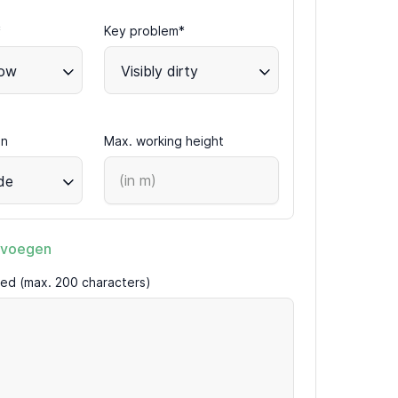
*
Key problem*
dow
Visibly dirty
an
Max. working height
de
evoegen
ired (max. 200 characters)