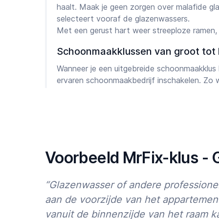
haalt. Maak je geen zorgen over malafide g
selecteert vooraf de glazenwassers.
Met een gerust hart weer streeploze ramen, h
Schoonmaakklussen van groot tot 
Wanneer je een uitgebreide schoonmaakklus 
ervaren schoonmaakbedrijf inschakelen. Zo w
1 x goed én snel wordt schoongemaakt. Wa
schoonmaakster bijzonder goed is bevallen ko
herhaaldelijke schoonmaakverzoeken graag o
We kunnen ook een team
schoonmakers
verz
huis reinigen voordat je intrekt of juist voor
Voorbeeld MrFix-klus -
bieden we
meubel- en tapijtreiniging
en
scho
andere soorten schoonmaak buitenshuis: den
tegels in je tuin.
“Glazenwasser of andere professione
aan de voorzijde van het appartement
Eenvoudig een schoonmaker boek
vanuit de binnenzijde van het raam k