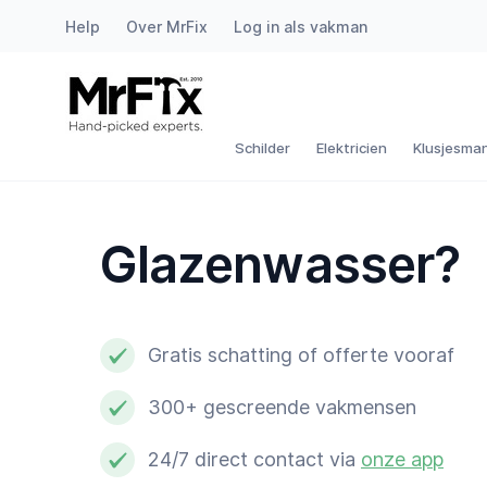
Help
Over MrFix
Log in als vakman
Schilder
Elektricien
Schilder
Elektricien
Klusjesma
Klusjesman
Glazenwasser?
Loodgieter
Slotenmaker
Gratis schatting of offerte vooraf
Witgoedmonteur
300+ gescreende vakmensen
Hovenier
24/7 direct contact via
onze app