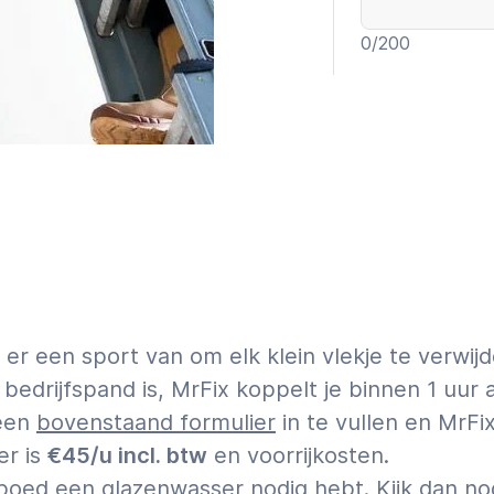
0
/200
Garantie t
Expert
Tik op
hier
voor 
r een sport van om elk klein vlekje te verwij
f bedrijfspand is, MrFix koppelt je binnen 1 uu
leen
bovenstaand formulier
in te vullen en MrFix
er is
€45/u incl. btw
en voorrijkosten.
t spoed een glazenwasser nodig hebt. Kijk dan n