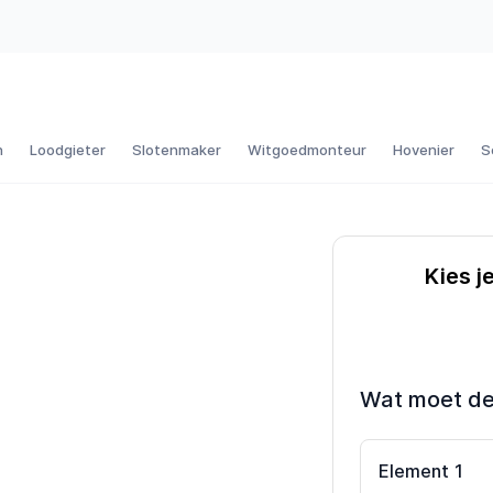
n
Loodgieter
Slotenmaker
Witgoedmonteur
Hovenier
S
Kies j
Wat moet d
Element
1