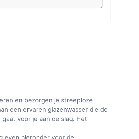
oevoegen (€9,95 incl. VAT)
 ASAP
First a quote
info over schatting vs. offerte.
deren en bezorgen je streeploze
r aan een ervaren glazenwasser die de
 gaat voor je aan de slag. Het
og even hieronder voor de