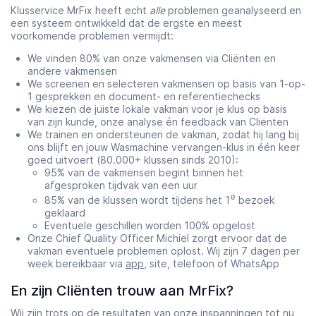
Klusservice MrFix heeft echt
alle
problemen geanalyseerd en
een systeem ontwikkeld dat de ergste en meest
voorkomende problemen vermijdt:
We vinden 80% van onze vakmensen via Cliënten en
andere vakmensen
We screenen en selecteren vakmensen op basis van 1-op-
1 gesprekken en document- en referentiechecks
We kiezen de juiste lokale vakman voor je klus op basis
van zijn kunde, onze analyse én feedback van Cliënten
We trainen en ondersteunen de vakman, zodat hij lang bij
ons blijft en jouw Wasmachine vervangen-klus in één keer
goed uitvoert (80.000+ klussen sinds 2010):
95% van de vakmensen begint binnen het
afgesproken tijdvak van een uur
e
85% van de klussen wordt tijdens het 1
bezoek
geklaard
Eventuele geschillen worden 100% opgelost
Onze Chief Quality Officer Michiel zorgt ervoor dat de
vakman eventuele problemen oplost. Wij zijn 7 dagen per
week bereikbaar via
app
, site, telefoon of WhatsApp
En zijn Cliënten trouw aan MrFix?
Wij zijn trots op de resultaten van onze inspanningen tot nu