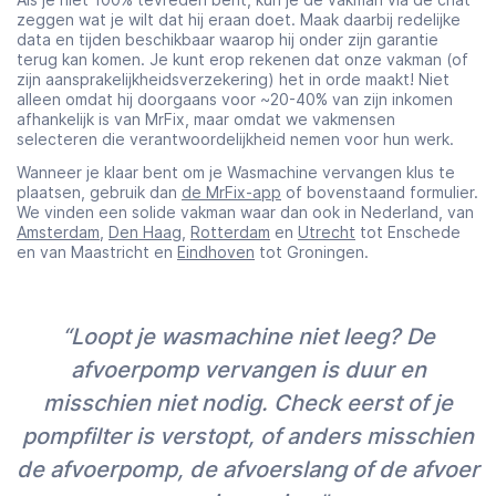
zeggen wat je wilt dat hij eraan doet. Maak daarbij redelijke
data en tijden beschikbaar waarop hij onder zijn garantie
terug kan komen. Je kunt erop rekenen dat onze vakman (of
zijn aansprakelijkheidsverzekering) het in orde maakt! Niet
alleen omdat hij doorgaans voor ~20-40% van zijn inkomen
afhankelijk is van MrFix, maar omdat we vakmensen
selecteren die verantwoordelijkheid nemen voor hun werk.
Wanneer je klaar bent om je Wasmachine vervangen klus te
plaatsen, gebruik dan
de MrFix-app
of bovenstaand formulier.
We vinden een solide vakman waar dan ook in Nederland, van
Amsterdam
,
Den Haag
,
Rotterdam
en
Utrecht
tot Enschede
en van Maastricht en
Eindhoven
tot Groningen.
“Loopt je wasmachine niet leeg? De
afvoerpomp vervangen is duur en
misschien niet nodig. Check eerst of je
pompfilter is verstopt, of anders misschien
de afvoerpomp, de afvoerslang of de afvoer