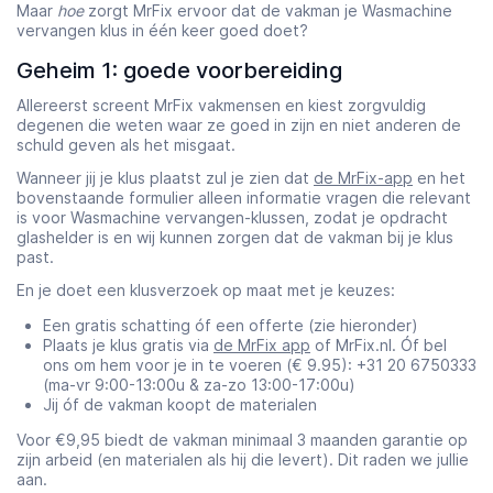
Maar
hoe
zorgt MrFix ervoor dat de vakman je Wasmachine
vervangen klus in één keer goed doet?
Geheim 1: goede voorbereiding
Allereerst screent MrFix vakmensen en kiest zorgvuldig
degenen die weten waar ze goed in zijn en niet anderen de
schuld geven als het misgaat.
Wanneer jij je klus plaatst zul je zien dat
de MrFix-app
en het
bovenstaande formulier alleen informatie vragen die relevant
is voor Wasmachine vervangen-klussen, zodat je opdracht
glashelder is en wij kunnen zorgen dat de vakman bij je klus
past.
En je doet een klusverzoek op maat met je keuzes:
Een gratis schatting óf een offerte (zie hieronder)
Plaats je klus gratis via
de MrFix app
of MrFix.nl. Óf bel
ons om hem voor je in te voeren (€ 9.95): +31 20 6750333
(ma-vr 9:00-13:00u & za-zo 13:00-17:00u)
Jij óf de vakman koopt de materialen
Voor €9,95 biedt de vakman minimaal 3 maanden garantie op
zijn arbeid (en materialen als hij die levert). Dit raden we jullie
aan.