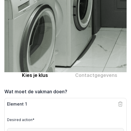
Computer expert
Help
Over MrFix
Log in als vakman
Kies je klus
Contactgegevens
Wat moet de vakman doen?
Element
1
Desired action*