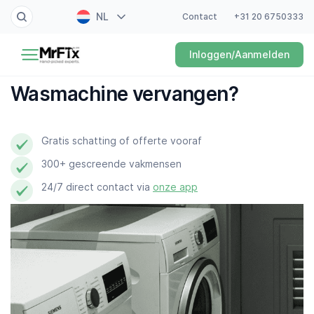
NL
Contact
+31 20 6750333
Schilder
Inloggen/Aanmelden
EN
Elektricien
FR
Wasmachine vervangen?
DE
Klusjesman
ES
Gratis schatting of offerte vooraf
Loodgieter
300+ gescreende vakmensen
Slotenmaker
24/7 direct contact via
onze app
Witgoedmonteur
Hovenier
Schoonmaker