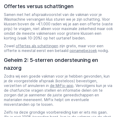
Offertes versus schattingen
Samen met het afspraakvoorstel van de vakman voor je
Wasmachine vervangen klus sturen we je zijn schatting. Voor
klussen boven de ~€1.000 raden wij je aan een offerte (vaste
prijs) te vragen, niet alleen voor maximale zekerheid maar ook
omdat de meeste vakmensen voor grotere klussen een
korting (vaak 10-20%) op het uurtarief bieden.
Zowel
offertes als schattingen
zijn gratis, maar voor een
offerte is meestal eerst een betaald
opnamebezoek
nodig.
Geheim 2: 5-sterren ondersteuning en
nazorg
Zodra wij een goede vakman voor je hebben gevonden, kun
je de voorgestelde afspraak (kosteloos) bevestigen,
verzetten of annuleren in
de MrFix-app
. Vervolgens kun je via
de chatfunctie vragen stellen en informatie delen om te
zorgen dat je aannemer de juiste gereedschappen en
materialen meeneemt. MrFix helpt om eventuele
misverstanden op te lossen.
Zelfs na deze grondige voorbereiding kan er iets mis gaan.
Als je niet 100% tevreden bent, kun je de vakman via de chat