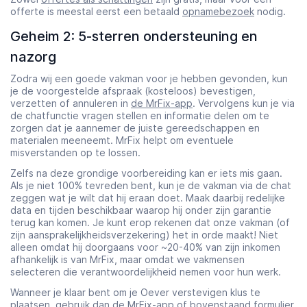
offerte is meestal eerst een betaald
opnamebezoek
nodig.
Geheim 2: 5-sterren ondersteuning en
nazorg
Zodra wij een goede vakman voor je hebben gevonden, kun
je de voorgestelde afspraak (kosteloos) bevestigen,
verzetten of annuleren in
de MrFix-app
. Vervolgens kun je via
de chatfunctie vragen stellen en informatie delen om te
zorgen dat je aannemer de juiste gereedschappen en
materialen meeneemt. MrFix helpt om eventuele
misverstanden op te lossen.
Zelfs na deze grondige voorbereiding kan er iets mis gaan.
Als je niet 100% tevreden bent, kun je de vakman via de chat
zeggen wat je wilt dat hij eraan doet. Maak daarbij redelijke
data en tijden beschikbaar waarop hij onder zijn garantie
terug kan komen. Je kunt erop rekenen dat onze vakman (of
zijn aansprakelijkheidsverzekering) het in orde maakt! Niet
alleen omdat hij doorgaans voor ~20-40% van zijn inkomen
afhankelijk is van MrFix, maar omdat we vakmensen
selecteren die verantwoordelijkheid nemen voor hun werk.
Wanneer je klaar bent om je Oever verstevigen klus te
plaatsen, gebruik dan
de MrFix-app
of bovenstaand formulier.