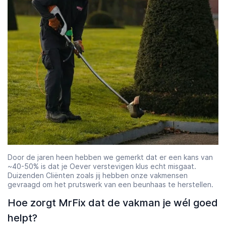
Door de jaren heen hebben we gemerkt dat er een kans van
~40-50% is dat je Oever verstevigen klus echt misgaat.
Duizenden Cliënten zoals jij hebben onze vakmensen
gevraagd om het prutswerk van een beunhaas te herstellen.
Hoe zorgt MrFix dat de vakman je wél goed
helpt?