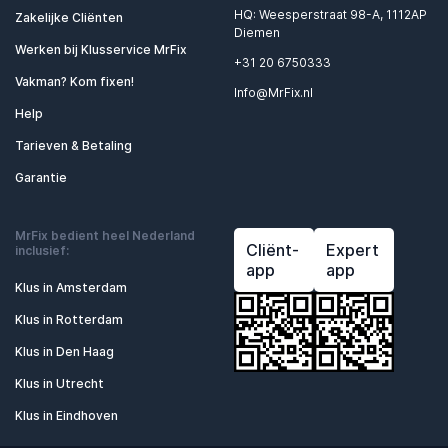
HQ: Weesperstraat 98-A, 1112AP
Zakelijke Cliënten
Diemen
Werken bij Klusservice MrFix
+31 20 6750333
Vakman? Kom fixen!
Info@MrFix.nl
Help
Tarieven & Betaling
Garantie
MrFix bedient heel Nederland
Cliënt-
Expert
inclusief:
app
app
Klus in Amsterdam
Klus in Rotterdam
Klus in Den Haag
Klus in Utrecht
Klus in Eindhoven