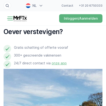
NL
Contact
+31 20 6750333
Schilder
Inloggen/Aanmelden
EN
Elektricien
FR
Oever verstevigen?
DE
Klusjesman
ES
Gratis schatting of offerte vooraf
Loodgieter
300+ gescreende vakmensen
Slotenmaker
24/7 direct contact via
onze app
Witgoedmonteur
Hovenier
Schoonmaker