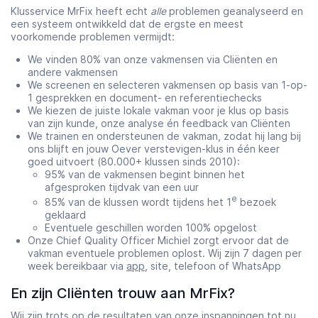
Klusservice MrFix heeft echt
alle
problemen geanalyseerd en
een systeem ontwikkeld dat de ergste en meest
voorkomende problemen vermijdt:
We vinden 80% van onze vakmensen via Cliënten en
andere vakmensen
We screenen en selecteren vakmensen op basis van 1-op-
1 gesprekken en document- en referentiechecks
We kiezen de juiste lokale vakman voor je klus op basis
van zijn kunde, onze analyse én feedback van Cliënten
We trainen en ondersteunen de vakman, zodat hij lang bij
ons blijft en jouw Oever verstevigen-klus in één keer
goed uitvoert (80.000+ klussen sinds 2010):
95% van de vakmensen begint binnen het
afgesproken tijdvak van een uur
e
85% van de klussen wordt tijdens het 1
bezoek
geklaard
Eventuele geschillen worden 100% opgelost
Onze Chief Quality Officer Michiel zorgt ervoor dat de
vakman eventuele problemen oplost. Wij zijn 7 dagen per
week bereikbaar via
app
, site, telefoon of WhatsApp
En zijn Cliënten trouw aan MrFix?
Wij zijn trots op de resultaten van onze inspanningen tot nu