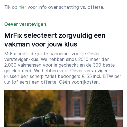
Tik op
hier
voor info over schatting vs. offerte.
Oever verstevigen
MrFix selecteert zorgvuldig een
vakman voor jouw klus
MrFix heeft de juiste aannemer voor je Oever
verstevigen-klus. We hebben sinds 2010 meer dan
2.000 vakmensen voor je gecheckt en de 300 beste
geselecteerd. We hebben voor Oever verstevigen-
klussen een scherp tarief bedongen: € 55 incl. BTW per
uur (of eerst
een offerte
. Géén voorrijkosten.