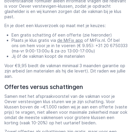
bovenstaande formulier alleen informatie vragen die relevant
is voor Oever verstevigen-klussen, zodat je opdracht
glashelder is en wij kunnen zorgen dat de vakman bij je klus
past.
En je doet een klusverzoek op maat met je keuzes:
Een gratis schatting óf een offerte (zie hieronder)
Plaats je klus gratis via
de MrFix app
of MrFix.nl. Óf bel
ons om hem voor je in te voeren (€ 9.95): +31 20 6750333
(ma-vr 9:00-13:00u & za-zo 13:00-17:00u)
Jij óf de vakman koopt de materialen
Voor €9,95 biedt de vakman minimaal 3 maanden garantie op
zijn arbeid (en materialen als hij die levert). Dit raden we jullie
aan.
Offertes versus schattingen
Samen met het afspraakvoorstel van de vakman voor je
Oever verstevigen klus sturen we je zijn schatting. Voor
klussen boven de ~€1.000 raden wij je aan een offerte (vaste
prijs) te vragen, niet alleen voor maximale zekerheid maar ook
omdat de meeste vakmensen voor grotere klussen een
korting (vaak 10-20%) op het uurtarief bieden.
Zowel
offertes als schattingen
zijn gratis, maar voor een