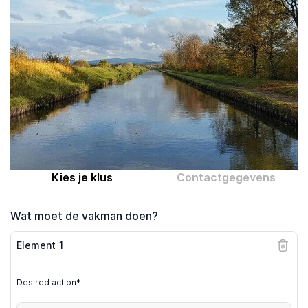
Computer expert
Help
Over MrFix
Log in als vakman
Kies je klus
Contactgegevens
Wat moet de vakman doen?
Element
1
Desired action*