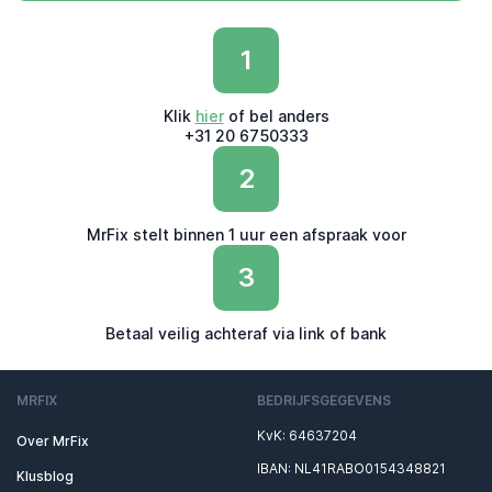
1
Klik
hier
of bel anders
+31 20 6750333
2
MrFix stelt binnen 1 uur een afspraak voor
3
Betaal veilig achteraf via link of bank
MRFIX
BEDRIJFSGEGEVENS
KvK: 64637204
Over MrFix
IBAN: NL41RABO0154348821
Klusblog