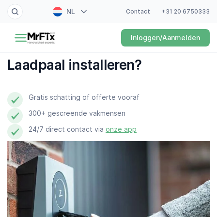
NL
Contact
+31 20 6750333
Schilder
Inloggen/Aanmelden
EN
Elektricien
FR
Laadpaal installeren?
DE
Klusjesman
ES
Gratis schatting of offerte vooraf
Loodgieter
300+ gescreende vakmensen
Slotenmaker
24/7 direct contact via
onze app
Witgoedmonteur
Hovenier
Schoonmaker