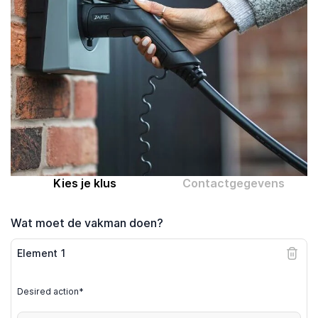
Computer expert
Help
Over MrFix
Log in als vakman
Kies je klus
Contactgegevens
Wat moet de vakman doen?
Element
1
Desired action*