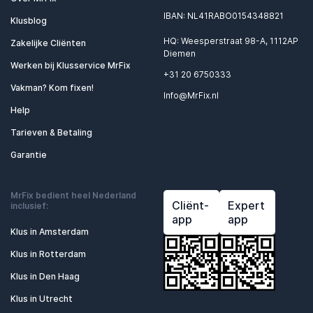
IBAN: NL41RABO0154348821
Klusblog
HQ: Weesperstraat 98-A, 1112AP
Zakelijke Cliënten
Diemen
Werken bij Klusservice MrFix
+31 20 6750333
Vakman? Kom fixen!
Info@MrFix.nl
Help
Tarieven & Betaling
Garantie
MrFix bedient heel Nederland
Cliënt-
Expert
inclusief:
app
app
Klus in Amsterdam
Klus in Rotterdam
Klus in Den Haag
Klus in Utrecht