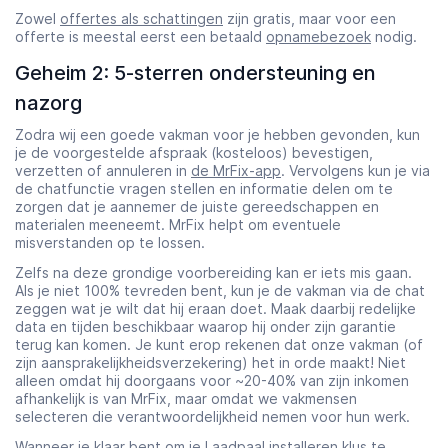
Zowel
offertes als schattingen
zijn gratis, maar voor een
offerte is meestal eerst een betaald
opnamebezoek
nodig.
Geheim 2: 5-sterren ondersteuning en
nazorg
Zodra wij een goede vakman voor je hebben gevonden, kun
je de voorgestelde afspraak (kosteloos) bevestigen,
verzetten of annuleren in
de MrFix-app
. Vervolgens kun je via
de chatfunctie vragen stellen en informatie delen om te
zorgen dat je aannemer de juiste gereedschappen en
materialen meeneemt. MrFix helpt om eventuele
misverstanden op te lossen.
Zelfs na deze grondige voorbereiding kan er iets mis gaan.
Als je niet 100% tevreden bent, kun je de vakman via de chat
zeggen wat je wilt dat hij eraan doet. Maak daarbij redelijke
data en tijden beschikbaar waarop hij onder zijn garantie
terug kan komen. Je kunt erop rekenen dat onze vakman (of
zijn aansprakelijkheidsverzekering) het in orde maakt! Niet
alleen omdat hij doorgaans voor ~20-40% van zijn inkomen
afhankelijk is van MrFix, maar omdat we vakmensen
selecteren die verantwoordelijkheid nemen voor hun werk.
Wanneer je klaar bent om je Laadpaal installeren klus te