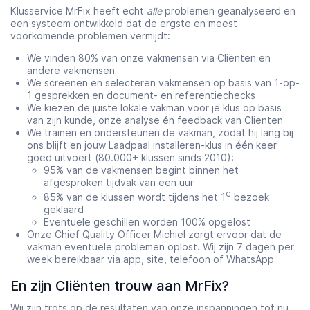
Klusservice MrFix heeft echt
alle
problemen geanalyseerd en
een systeem ontwikkeld dat de ergste en meest
voorkomende problemen vermijdt:
We vinden 80% van onze vakmensen via Cliënten en
andere vakmensen
We screenen en selecteren vakmensen op basis van 1-op-
1 gesprekken en document- en referentiechecks
We kiezen de juiste lokale vakman voor je klus op basis
van zijn kunde, onze analyse én feedback van Cliënten
We trainen en ondersteunen de vakman, zodat hij lang bij
ons blijft en jouw Laadpaal installeren-klus in één keer
goed uitvoert (80.000+ klussen sinds 2010):
95% van de vakmensen begint binnen het
afgesproken tijdvak van een uur
e
85% van de klussen wordt tijdens het 1
bezoek
geklaard
Eventuele geschillen worden 100% opgelost
Onze Chief Quality Officer Michiel zorgt ervoor dat de
vakman eventuele problemen oplost. Wij zijn 7 dagen per
week bereikbaar via
app
, site, telefoon of WhatsApp
En zijn Cliënten trouw aan MrFix?
Wij zijn trots op de resultaten van onze inspanningen tot nu