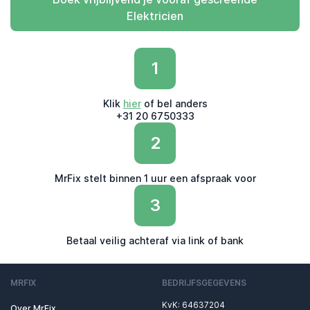
Elektricien
1
Klik
hier
of bel anders
+31 20 6750333
2
MrFix stelt binnen 1 uur een afspraak voor
3
Betaal veilig achteraf via link of bank
MRFIX
BEDRIJFSGEGEVENS
KvK: 64637204
Over MrFix