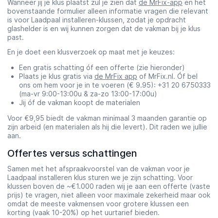
Wanneer jij je klus plaatst zul je zien dat
de MrFix-app
en het
bovenstaande formulier alleen informatie vragen die relevant
is voor Laadpaal installeren-klussen, zodat je opdracht
glashelder is en wij kunnen zorgen dat de vakman bij je klus
past.
En je doet een klusverzoek op maat met je keuzes:
Een gratis schatting óf een offerte (zie hieronder)
Plaats je klus gratis via
de MrFix app
of MrFix.nl. Óf bel
ons om hem voor je in te voeren (€ 9.95): +31 20 6750333
(ma-vr 9:00-13:00u & za-zo 13:00-17:00u)
Jij óf de vakman koopt de materialen
Voor €9,95 biedt de vakman minimaal 3 maanden garantie op
zijn arbeid (en materialen als hij die levert). Dit raden we jullie
aan.
Offertes versus schattingen
Samen met het afspraakvoorstel van de vakman voor je
Laadpaal installeren klus sturen we je zijn schatting. Voor
klussen boven de ~€1.000 raden wij je aan een offerte (vaste
prijs) te vragen, niet alleen voor maximale zekerheid maar ook
omdat de meeste vakmensen voor grotere klussen een
korting (vaak 10-20%) op het uurtarief bieden.