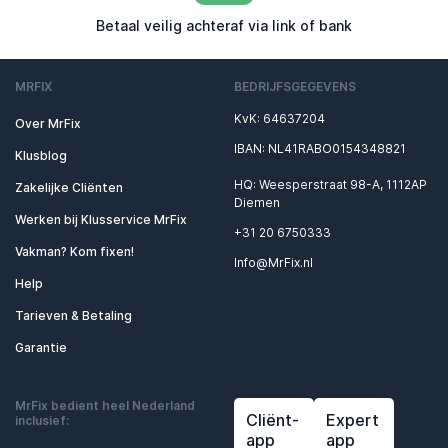
Betaal veilig achteraf via link of bank
MRFIX
BEDRIJFSGEGEVENS
KvK: 64637204
Over MrFix
IBAN: NL41RABO0154348821
Klusblog
HQ: Weesperstraat 98-A, 1112AP
Zakelijke Cliënten
Diemen
Werken bij Klusservice MrFix
+31 20 6750333
Vakman? Kom fixen!
Info@MrFix.nl
Help
Tarieven & Betaling
Garantie
MrFix bedient heel Nederland
Cliënt-
Expert
inclusief:
app
app