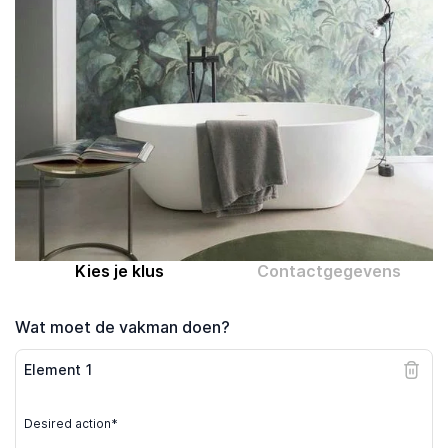
Computer expert
Help
Over MrFix
Log in als vakman
Kies je klus
Contactgegevens
Wat moet de vakman doen?
Element
1
Desired action*