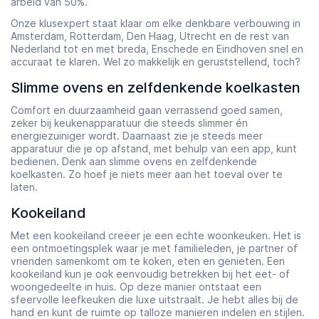
arbeid van 50%.
Onze klusexpert staat klaar om elke denkbare verbouwing in
Amsterdam, Rotterdam, Den Haag, Utrecht en de rest van
Nederland tot en met breda, Enschede en Eindhoven snel en
accuraat te klaren. Wel zo makkelijk en geruststellend, toch?
Slimme ovens en zelfdenkende koelkasten
Comfort en duurzaamheid gaan verrassend goed samen,
zeker bij keukenapparatuur die steeds slimmer én
energiezuiniger wordt. Daarnaast zie je steeds meer
apparatuur die je op afstand, met behulp van een app, kunt
bedienen. Denk aan slimme ovens en zelfdenkende
koelkasten. Zo hoef je niets meer aan het toeval over te
laten.
Kookeiland
Met een kookeiland creëer je een echte woonkeuken. Het is
een ontmoetingsplek waar je met familieleden, je partner of
vrienden samenkomt om te koken, eten en genieten. Een
kookeiland kun je ook eenvoudig betrekken bij het eet- of
woongedeelte in huis. Op deze manier ontstaat een
sfeervolle leefkeuken die luxe uitstraalt. Je hebt alles bij de
hand en kunt de ruimte op talloze manieren indelen en stijlen.