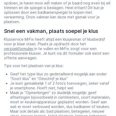
opdoen, je haren mooi wilt maken of je baard nog even bij wil
trimmen en de spiegel is beslagen. Heel irritant! Dit kun je
oplossen door een badkamerspiegel te kopen met
verwarming. Onze vakman kan deze met gemak voor je
plaatsen.
Snel een vakman, plaats soepel je klus
Klusservice MrFix heeft altijd een klusjesman of klusbedrijf
voor je klaar staan. Plaats je opdracht door het
verzoekformulier
in te vullen en MrFix zorgt voor een
professionele klusser. Je kunt via dit formulier ook eerst een
offerte aanvragen.
Tips voor het plaatsen van je klus:
Geef het type klus zo gedetailleerd mogelijk aan onder
“Soort klus” en “Omschrijf je klus”
Je kunt gemakkelijk 1 of 2 foto’s toevoegen, zeker vanaf
je smartphone. Hoeft niet, helpt wel
Maak je “Opmerkingen” zo duidelijk mogelijk: geef
afmetingen bijvoorbeeld in centimeters, soort materialen,
moet er keukenapparatuur geplaatst worden. Geef aan
wat er moet verbouwd worden, dus badkamer of keuken.
Maar ook details als: bad plaatsen, betegelen, nieuwe
vloer, nieuwe kranen, toilet plaatsen, lampen ophangen