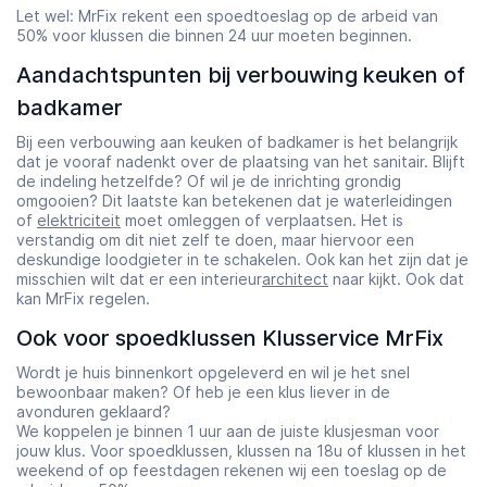
Let wel: MrFix rekent een spoedtoeslag op de arbeid van
50% voor klussen die binnen 24 uur moeten beginnen.
Aandachtspunten bij verbouwing keuken of
badkamer
Bij een verbouwing aan keuken of badkamer is het belangrijk
dat je vooraf nadenkt over de plaatsing van het sanitair. Blijft
de indeling hetzelfde? Of wil je de inrichting grondig
omgooien? Dit laatste kan betekenen dat je waterleidingen
of
elektriciteit
moet omleggen of verplaatsen. Het is
verstandig om dit niet zelf te doen, maar hiervoor een
deskundige loodgieter in te schakelen. Ook kan het zijn dat je
misschien wilt dat er een interieur
architect
naar kijkt. Ook dat
kan MrFix regelen.
Ook voor spoedklussen Klusservice MrFix
Wordt je huis binnenkort opgeleverd en wil je het snel
bewoonbaar maken? Of heb je een klus liever in de
avonduren geklaard?
We koppelen je binnen 1 uur aan de juiste klusjesman voor
jouw klus. Voor spoedklussen, klussen na 18u of klussen in het
weekend of op feestdagen rekenen wij een toeslag op de