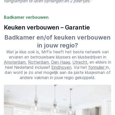
hanglampen te laten ophangen en 2 peertjes.”
Badkamer verbouwen
Keuken verbouwen – Garantie
Badkamer en/of keuken verbouwen
Starttijd
Eindtijd
in jouw regio?
07:00
23:00
Wat je klus ook is, MrFix heeft het beste netwerk van
ervaren en betrouwbare klussers en klusbedrijven in
Amsterdam
,
Rotterdam
,
Den Haag
,
Utrecht
, en elders in
heel Nederland inclusief
Eindhoven
. Vul het
formulier
in,
dan word je zo snel mogelijk aan de juiste klusjesman of
andere vakman in jouw regio gekoppeld.