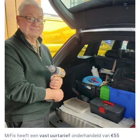
MrFix heeft een
vast uurtarief
onderhandeld van
€55