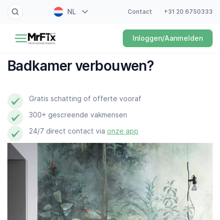
NL
Contact
+31 20 6750333
Schilder
Inloggen/Aanmelden
EN
Elektricien
FR
Badkamer verbouwen?
DE
Klusjesman
ES
Gratis schatting of offerte vooraf
Loodgieter
300+ gescreende vakmensen
Slotenmaker
24/7 direct contact via
onze app
Witgoedmonteur
Hovenier
Schoonmaker