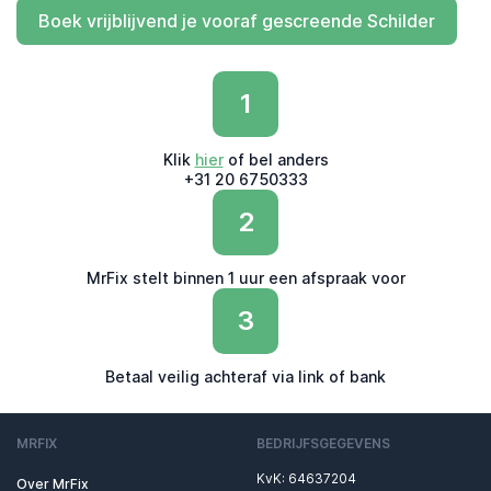
Boek vrijblijvend je vooraf gescreende Schilder
1
Klik
hier
of bel anders
+31 20 6750333
2
MrFix stelt binnen 1 uur een afspraak voor
3
Betaal veilig achteraf via link of bank
MRFIX
BEDRIJFSGEGEVENS
KvK: 64637204
Over MrFix