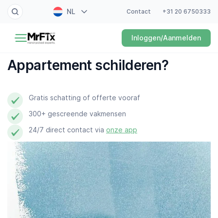
NL
Contact
+31 20 6750333
Schilder
Inloggen/Aanmelden
EN
Elektricien
FR
Appartement schilderen?
DE
Klusjesman
ES
Gratis schatting of offerte vooraf
Loodgieter
300+ gescreende vakmensen
Slotenmaker
24/7 direct contact via
onze app
Witgoedmonteur
Hovenier
Schoonmaker