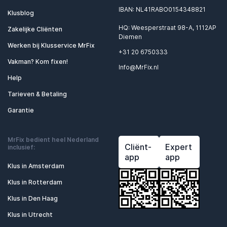
IBAN: NL41RABO0154348821
Klusblog
HQ: Weesperstraat 98-A, 1112AP
Zakelijke Cliënten
Diemen
Werken bij Klusservice MrFix
+31 20 6750333
Vakman? Kom fixen!
Info@MrFix.nl
Help
Tarieven & Betaling
Garantie
MrFix bedient heel Nederland
Cliënt-
Expert
inclusief:
app
app
Klus in Amsterdam
Klus in Rotterdam
Klus in Den Haag
Klus in Utrecht