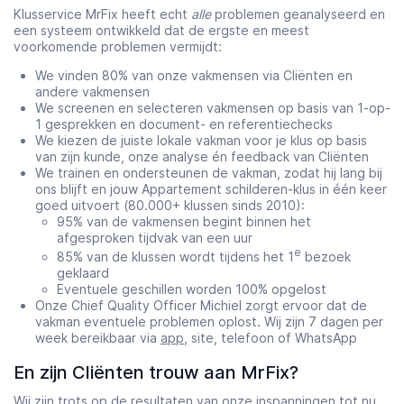
Klusservice MrFix heeft echt
alle
problemen geanalyseerd en
een systeem ontwikkeld dat de ergste en meest
voorkomende problemen vermijdt:
We vinden 80% van onze vakmensen via Cliënten en
andere vakmensen
We screenen en selecteren vakmensen op basis van 1-op-
1 gesprekken en document- en referentiechecks
We kiezen de juiste lokale vakman voor je klus op basis
van zijn kunde, onze analyse én feedback van Cliënten
We trainen en ondersteunen de vakman, zodat hij lang bij
ons blijft en jouw Appartement schilderen-klus in één keer
goed uitvoert (80.000+ klussen sinds 2010):
95% van de vakmensen begint binnen het
afgesproken tijdvak van een uur
e
85% van de klussen wordt tijdens het 1
bezoek
geklaard
Eventuele geschillen worden 100% opgelost
Onze Chief Quality Officer Michiel zorgt ervoor dat de
vakman eventuele problemen oplost. Wij zijn 7 dagen per
week bereikbaar via
app
, site, telefoon of WhatsApp
En zijn Cliënten trouw aan MrFix?
Wij zijn trots op de resultaten van onze inspanningen tot nu