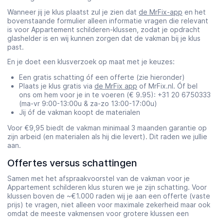
Wanneer jij je klus plaatst zul je zien dat
de MrFix-app
en het
bovenstaande formulier alleen informatie vragen die relevant
is voor Appartement schilderen-klussen, zodat je opdracht
glashelder is en wij kunnen zorgen dat de vakman bij je klus
past.
En je doet een klusverzoek op maat met je keuzes:
Een gratis schatting óf een offerte (zie hieronder)
Plaats je klus gratis via
de MrFix app
of MrFix.nl. Óf bel
ons om hem voor je in te voeren (€ 9.95): +31 20 6750333
(ma-vr 9:00-13:00u & za-zo 13:00-17:00u)
Jij óf de vakman koopt de materialen
Voor €9,95 biedt de vakman minimaal 3 maanden garantie op
zijn arbeid (en materialen als hij die levert). Dit raden we jullie
aan.
Offertes versus schattingen
Samen met het afspraakvoorstel van de vakman voor je
Appartement schilderen klus sturen we je zijn schatting. Voor
klussen boven de ~€1.000 raden wij je aan een offerte (vaste
prijs) te vragen, niet alleen voor maximale zekerheid maar ook
omdat de meeste vakmensen voor grotere klussen een