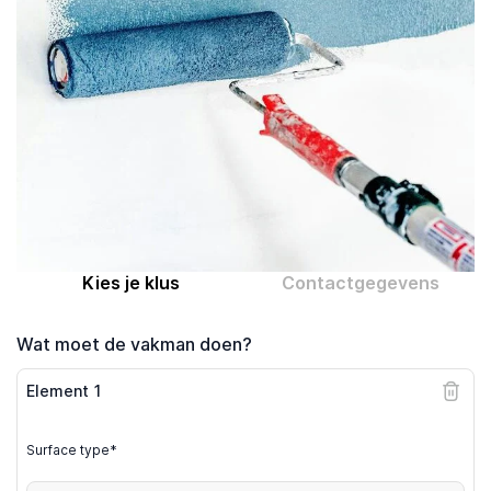
Computer expert
Help
Over MrFix
Log in als vakman
Kies je klus
Contactgegevens
Wat moet de vakman doen?
Element
1
Surface type*