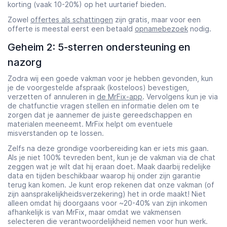
korting (vaak 10-20%) op het uurtarief bieden.
Zowel
offertes als schattingen
zijn gratis, maar voor een
offerte is meestal eerst een betaald
opnamebezoek
nodig.
Geheim 2: 5-sterren ondersteuning en
nazorg
Zodra wij een goede vakman voor je hebben gevonden, kun
je de voorgestelde afspraak (kosteloos) bevestigen,
verzetten of annuleren in
de MrFix-app
. Vervolgens kun je via
de chatfunctie vragen stellen en informatie delen om te
zorgen dat je aannemer de juiste gereedschappen en
materialen meeneemt. MrFix helpt om eventuele
misverstanden op te lossen.
Zelfs na deze grondige voorbereiding kan er iets mis gaan.
Als je niet 100% tevreden bent, kun je de vakman via de chat
zeggen wat je wilt dat hij eraan doet. Maak daarbij redelijke
data en tijden beschikbaar waarop hij onder zijn garantie
terug kan komen. Je kunt erop rekenen dat onze vakman (of
zijn aansprakelijkheidsverzekering) het in orde maakt! Niet
alleen omdat hij doorgaans voor ~20-40% van zijn inkomen
afhankelijk is van MrFix, maar omdat we vakmensen
selecteren die verantwoordelijkheid nemen voor hun werk.