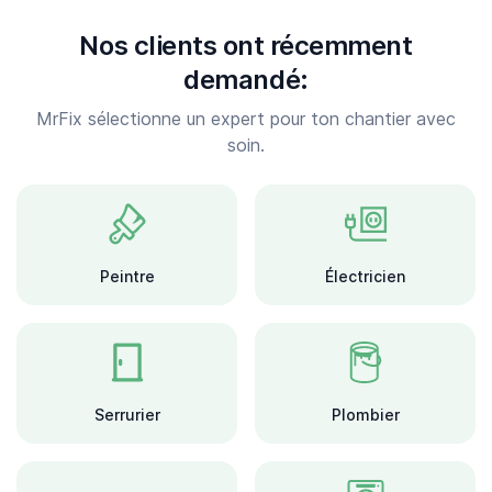
Informaticien
Nos clients ont récemment
demandé:
MrFix sélectionne un expert pour ton chantier avec
Help
soin.
About MrFix
Log in as Expert
Peintre
Électricien
Serrurier
Plombier