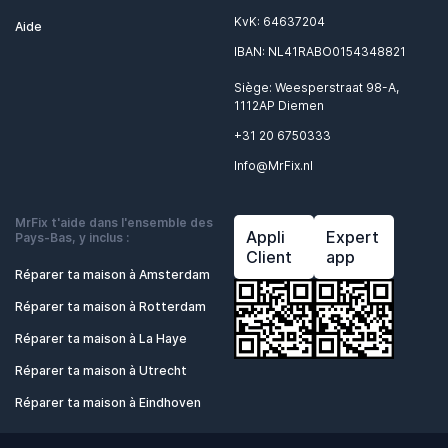
KvK: 64637204
Aide
IBAN: NL41RABO0154348821
Siège: Weesperstraat 98-A,
1112AP Diemen
+31 20 6750333
Info@MrFix.nl
MrFix t'aide dans l'ensemble des
Appli
Expert
Pays-Bas, y inclus :
Client
app
Réparer ta maison à Amsterdam
Réparer ta maison à Rotterdam
Réparer ta maison à La Haye
Réparer ta maison à Utrecht
Réparer ta maison à Eindhoven