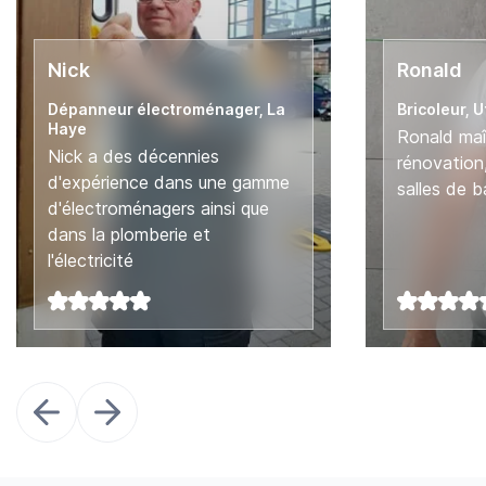
Nick
Ronald
Dépanneur électroménager, La
Bricoleur, 
Haye
Ronald maî
Nick a des décennies
rénovatio
d'expérience dans une gamme
salles de b
d'électroménagers ainsi que
dans la plomberie et
l'électricité