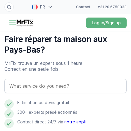
FR
Contact
+31 20 6750333
Peintre
Log in/Sign up
NL
Électricien
EN
Faire réparer ta maison aux
DE
Bricoleur
Pays-Bas?
ES
Plombier
MrFix trouve un expert sous 1 heure.
Correct en une seule fois.
Serrurier
Dépanneur électroménager
Estimation ou devis gratuit
Jardinier
300+ experts présélectionnés
Nettoyeur professionnel
Contact direct 24/7 via
notre appli