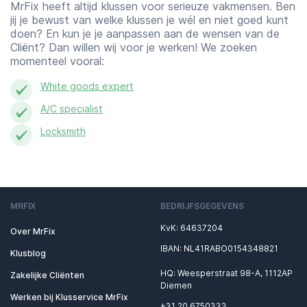
MrFix heeft altijd klussen voor serieuze vakmensen. Ben
jij je bewust van welke klussen je wél en niet goed kunt
doen? En kun je je aanpassen aan de wensen van de
Cliënt? Dan willen wij voor je werken! We zoeken
momenteel vooral:
White goods expert
A/C specialist
Locksmith
MRFIX
BEDRIJFSGEGEVENS
KvK: 64637204
Over MrFix
IBAN: NL41RABO0154348821
Klusblog
HQ: Weesperstraat 98-A, 1112AP
Zakelijke Cliënten
Diemen
Werken bij Klusservice MrFix
+31 20 6750333