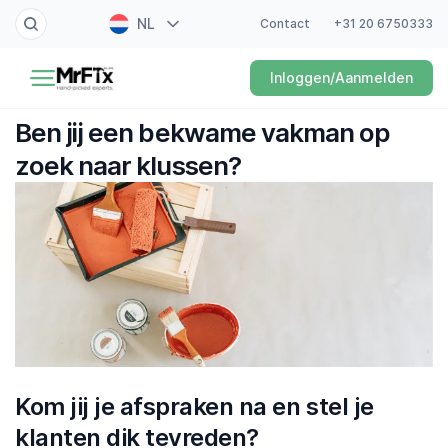
NL
Contact
+31 20 6750333
Schilder
Inloggen/Aanmelden
EN
Elektricien
FR
Ben jij een bekwame vakman op
DE
zoek naar klussen?
Klusjesman
ES
Loodgieter
Slotenmaker
Witgoedmonteur
Hovenier
Kom jij je afspraken na en stel je
Schoonmaker
klanten dik tevreden?