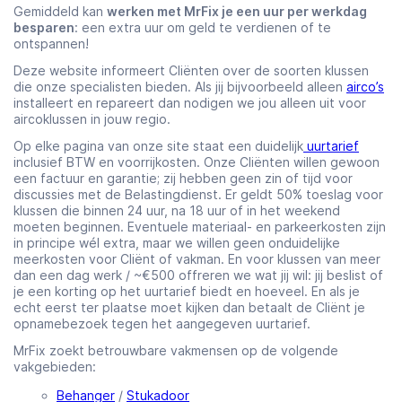
Gemiddeld kan
werken met MrFix je een uur per werkdag
besparen
: een extra uur om geld te verdienen of te
ontspannen!
Deze website informeert Cliënten over de soorten klussen
die onze specialisten bieden. Als jij bijvoorbeeld alleen
airco’s
installeert en repareert dan nodigen we jou alleen uit voor
aircoklussen in jouw regio.
Op elke pagina van onze site staat een duidelijk
uurtarief
inclusief BTW en voorrijkosten. Onze Cliënten willen gewoon
een factuur en garantie; zij hebben geen zin of tijd voor
discussies met de Belastingdienst. Er geldt 50% toeslag voor
klussen die binnen 24 uur, na 18 uur of in het weekend
moeten beginnen. Eventuele materiaal- en parkeerkosten zijn
in principe wél extra, maar we willen geen onduidelijke
meerkosten voor Cliënt of vakman. En voor klussen van meer
dan een dag werk / ~€500 offreren we wat jij wil: jij beslist of
je een korting op het uurtarief biedt en hoeveel. En als je
echt eerst ter plaatse moet kijken dan betaalt de Cliënt je
opnamebezoek tegen het aangegeven uurtarief.
MrFix zoekt betrouwbare vakmensen op de volgende
vakgebieden:
Behanger
/
Stukadoor