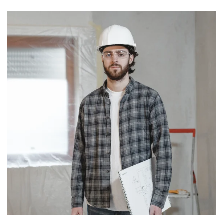
Computer expert
Help
Over MrFix
Log in als vakman