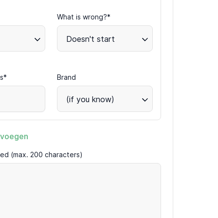
What is wrong?*
Doesn't start
s*
Brand
(if you know)
evoegen
ired (max. 200 characters)