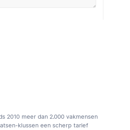
oevoegen (€9,95 incl. VAT)
 ASAP
First a quote
info over schatting vs. offerte.
inds 2010 meer dan 2.000 vakmensen
tsen-klussen een scherp tarief