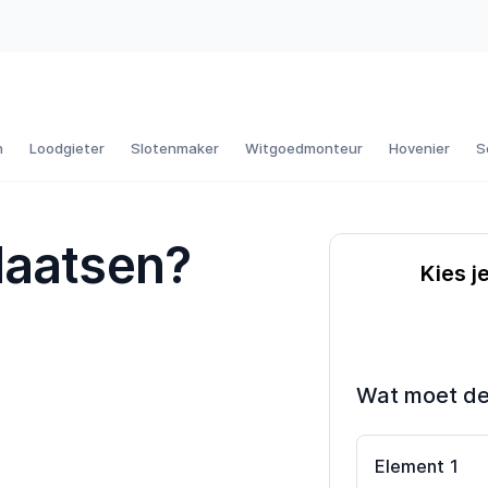
n
Loodgieter
Slotenmaker
Witgoedmonteur
Hovenier
S
laatsen?
Kies j
Wat moet d
Element
1