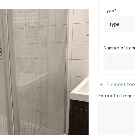
Type*
type
Number of item
Element to
Extra info if requ