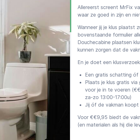
Allereerst screent MrFix 
waar ze goed in zijn en ni
Wanneer jij je klus plaatst 
bovenstaande formulier all
Douchecabine plaatsen klus
kunnen zorgen dat de vakma
En je doet een klusverzoe
Een gratis schatting óf
Plaats je klus gratis via
voor je in te voeren (
za-zo 13:00-17:00u)
Jij óf de vakman koopt
Voor €€9,95 biedt de vakm
(en materialen als hij die le
Offertes versus scha