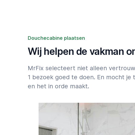
gedaan krijgen? Bestel dan een vertrouwde
Douchecabine plaatsen via
de MrFix-app
Let op: 50% toeslag voor klussen die binnen 2
weekend moeten starten: zie
Tarieven
.
Douchecabine plaatsen
Wij helpen de vakman om 
MrFix selecteert niet alleen vertro
1 bezoek goed te doen. En mocht je t
en het in orde maakt.