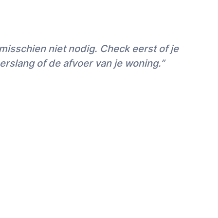
orstel van de vakman voor je Douchecabine
 zijn schatting. Voor klussen boven de ~€1.000
 (vaste prijs) te vragen, niet alleen voor
isschien niet nodig. Check eerst of je
ook omdat de meeste vakmensen voor grote
 (vaak 10-20%) op het uurtarief bieden.
erslang of de afvoer van je woning.”
ingen
zijn gratis, maar voor een offerte is
opnamebezoek
nodig.
 ondersteuning en nazorg
n voor je hebben gevonden, kun je de
teloos) bevestigen, verzetten of annuleren in
kun je via de chatfunctie vragen stellen en
rgen dat je aannemer de juiste gereedschappen
rFix helpt om eventuele misverstanden op te
bereiding kan er iets mis gaan. Als je niet 100%