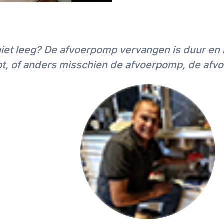
Samen met het afspraakvo
plaatsen klus sturen we je
raden wij je aan een offerte
iet leeg? De afvoerpomp vervangen is duur en m
maximale zekerheid maar 
offerteklussen een korting
pt, of anders misschien de afvoerpomp, de afvo
Zowel
offertes als schatt
meestal eerst een betaald
Geheim 2: 5-sterren
Zodra wij een goede vakma
voorgestelde afspraak (kos
de MrFix-app
. Vervolgens 
informatie delen om te zo
en materialen meeneemt. M
lossen.
Zelfs na deze grondige voor