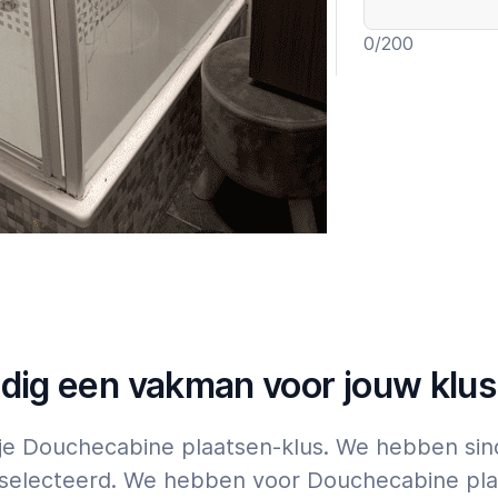
0
/200
Garantie t
Expert
Tik op
hier
voor 
ldig een vakman voor jouw klus
r je Douchecabine plaatsen-klus. We hebben s
selecteerd. We hebben voor Douchecabine plaa