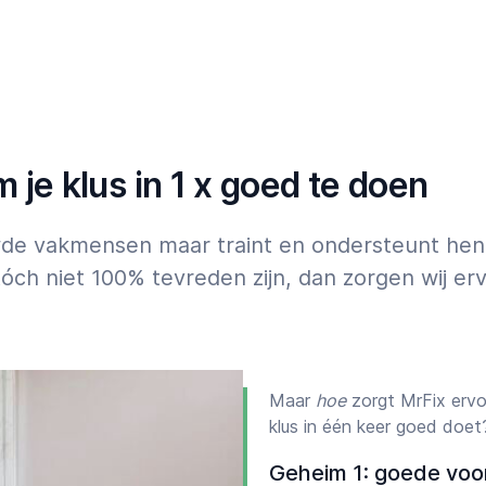
 Witgoedmonteur voor
07:00
23:00
4 uur, na 18 uur of in het
je klus in 1 x goed te doen
uwde vakmensen maar traint en ondersteunt hen
óch niet 100% tevreden zijn, dan zorgen wij e
Maar
hoe
zorgt MrFix ervo
klus in één keer goed doet
Geheim 1: goede voo