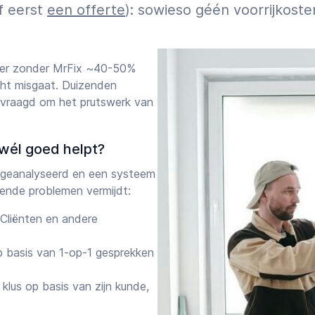
f eerst
een offerte
): sowieso géén voorrijkoste
 er zonder MrFix ~40-50%
cht misgaat. Duizenden
evraagd om het prutswerk van
wél goed helpt?
geanalyseerd en een systeem
ende problemen vermijdt:
Cliënten en andere
 basis van 1-op-1 gesprekken
klus op basis van zijn kunde,