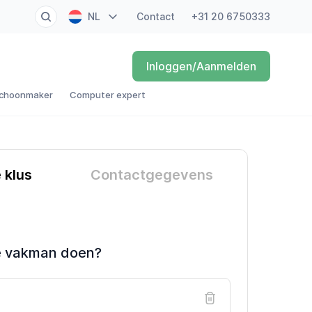
NL
Contact
+31 20 6750333
EN
Inloggen/Aanmelden
FR
choonmaker
Computer expert
DE
ES
e klus
Contactgegevens
e vakman doen?