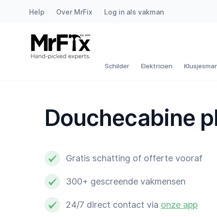
Help
Over MrFix
Log in als vakman
Schilder
Elektricien
Schilder
Elektricien
Klusjesma
Klusjesman
Douchecabine p
Loodgieter
Slotenmaker
Gratis schatting of offerte vooraf
Witgoedmonteur
300+ gescreende vakmensen
Hovenier
24/7 direct contact via
onze app