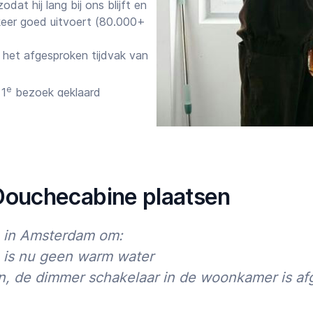
at hij lang bij ons blijft en
keer goed uitvoert (80.000+
het afgesproken tijdvak van
e
 1
bezoek geklaard
gelost
 ervoor dat de vakman
gen per week bereikbaar via
 Douchecabine plaatsen
anningen tot nu toe:
en in Amsterdam om:
and
 is nu geen warm water
 maanden weer een klus
ren
, de dimmer schakelaar in de woonkamer is af
 wil je je klus zonder stress
Starttijd
Eindtijd