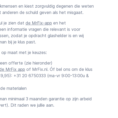
vakmensen en kiest zorgvuldig degenen die weten
et anderen de schuld geven als het misgaat.
zul je zien dat
de MrFix-app
en het
een informatie vragen die relevant is voor
sen, zodat je opdracht glashelder is en wij
n bij je klus past.
k op maat met je keuzes:
 een offerte (zie hieronder)
de MrFix app
of MrFix.nl. Óf bel ons om de klus
€€9,95): +31 20 6750333 (ma-vr 9:00-13:00u &
 de materialen
an minimaal 3 maanden garantie op zijn arbeid
vert). Dit raden we jullie aan.
ttingen