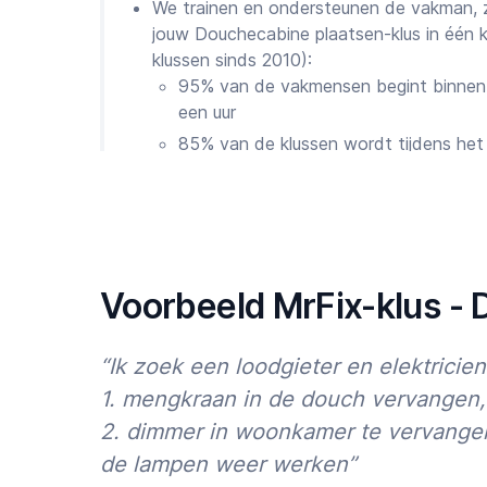
We trainen en ondersteunen de vakman, zod
jouw Douchecabine plaatsen-klus in één 
klussen sinds 2010):
95% van de vakmensen begint binnen 
een uur
85% van de klussen wordt tijdens het
Eventuele geschillen worden 100% op
Onze Chief Quality Officer Michiel zorgt
eventuele problemen oplost. Wij zijn 7 da
app
, site, telefoon of WhatsApp
En zijn Cliënten trouw aan MrFix?
Voorbeeld MrFix-klus -
Wij zijn trots op de resultaten van onze insp
“Ik zoek een loodgieter en elektrici
50.000 tevreden Cliënten in heel Nederl
1. mengkraan in de douch vervangen,
75%+ van de Cliënten plaatst binnen 12
90%+ van de recensies zijn 4,5 of 5 ster
2. dimmer in woonkamer te vervangen
de lampen weer werken”
We werken hard om te blijven verbeteren. Dus