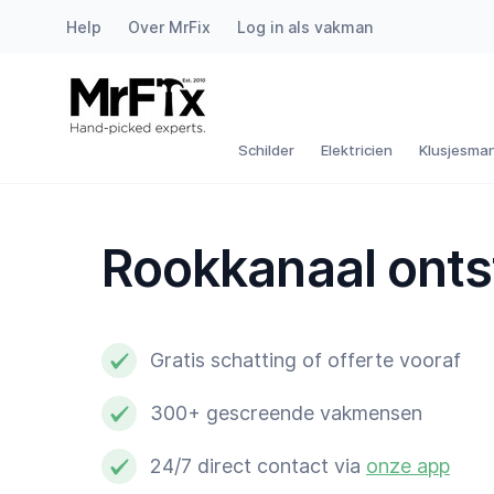
Help
Over MrFix
Log in als vakman
Schilder
Elektricien
Schilder
Elektricien
Klusjesma
Klusjesman
Rookkanaal ont
Loodgieter
Slotenmaker
Gratis schatting of offerte vooraf
Witgoedmonteur
300+ gescreende vakmensen
Hovenier
24/7 direct contact via
onze app