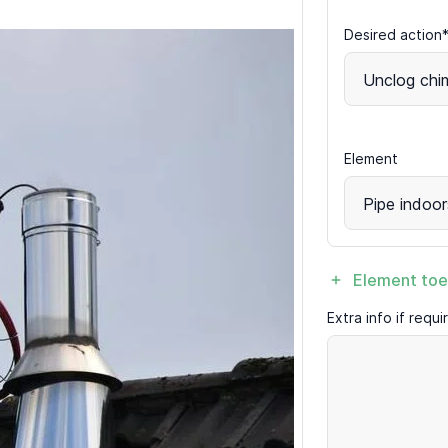
Desired action
Unclog chi
Element
Pipe indoor
Element to
Extra info if requ