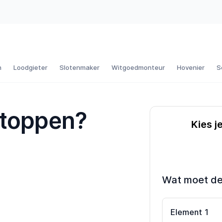
n
Loodgieter
Slotenmaker
Witgoedmonteur
Hovenier
S
stoppen?
Kies j
Wat moet d
Element
1