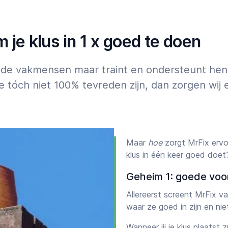
07:00
23:00
 Professionele schoonmaker
pp
je klus in 1 x goed te doen
4 uur, na 18 uur of in het
uwde vakmensen maar traint en ondersteunt he
e tóch niet 100% tevreden zijn, dan zorgen wi
Maar
hoe
zorgt MrFix erv
klus in één keer goed doet
Geheim 1: goede voo
Allereerst screent MrFix 
waar ze goed in zijn en ni
Wanneer jij je klus plaatst 