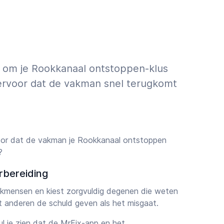
n om je Rookkanaal ontstoppen-klus
j ervoor dat de vakman snel terugkomt
oor dat de vakman je Rookkanaal ontstoppen
?
rbereiding
vakmensen en kiest zorgvuldig degenen die weten
et anderen de schuld geven als het misgaat.
zul je zien dat
de MrFix-app
en het