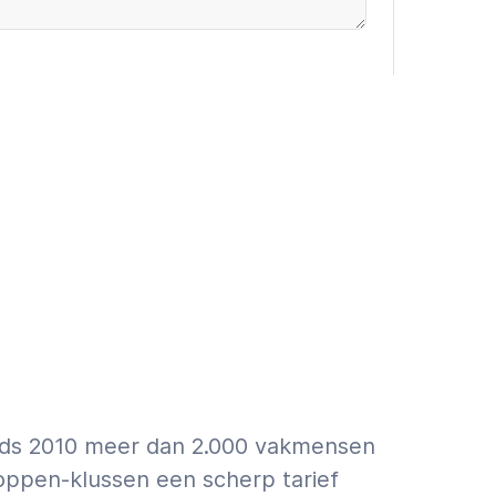
oevoegen (€9,95 incl. VAT)
 ASAP
First a quote
info over schatting vs. offerte.
inds 2010 meer dan 2.000 vakmensen
oppen-klussen een scherp tarief