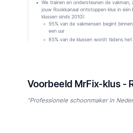
We trainen en ondersteunen de vakman, zod
jouw Rookkanaal ontstoppen-klus in één 
klussen sinds 2010):
95% van de vakmensen begint binnen 
een uur
85% van de klussen wordt tijdens het
Eventuele geschillen worden 100% op
Onze Chief Quality Officer Michiel zorgt
eventuele problemen oplost. Wij zijn 7 da
app
, site, telefoon of WhatsApp
En zijn Cliënten trouw aan MrFix?
Voorbeeld MrFix-klus -
Wij zijn trots op de resultaten van onze insp
“Professionele schoonmaker in Neder
50.000 tevreden Cliënten in heel Nederl
75% van de Cliënten plaatst binnen 12 m
90% van de recensies zijn 4,5 of 5 sterre
We werken hard om te blijven verbeteren. Dus