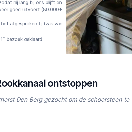
at hij lang bij ons blijft en
keer goed uitvoert (80.000+
het afgesproken tijdvak van
e
 1
bezoek geklaard
gelost
 ervoor dat de vakman
gen per week bereikbaar via
 Rookkanaal ontstoppen
anningen tot nu toe:
horst Den Berg gezocht om de schoorsteen te 
and
aanden weer een klus
n
 wil je je klus zonder stress
Starttijd
Eindtijd