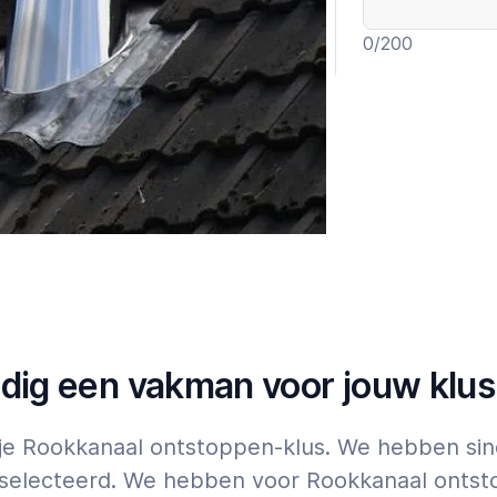
0
/200
Garantie t
Expert
Tik op
hier
voor 
ldig een vakman voor jouw klus
r je Rookkanaal ontstoppen-klus. We hebben s
eselecteerd. We hebben voor Rookkanaal ontst