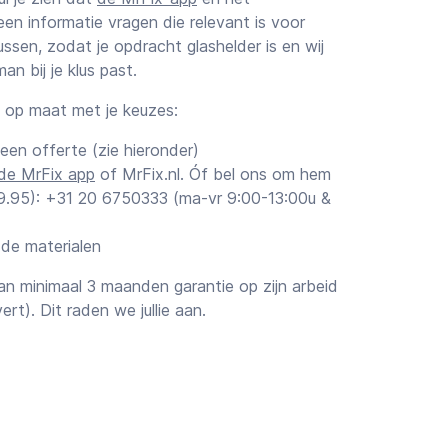
een informatie vragen die relevant is voor
sen, zodat je opdracht glashelder is en wij
n bij je klus past.
k op maat met je keuzes:
 een offerte (zie hieronder)
de MrFix app
of MrFix.nl. Óf bel ons om hem
€ 9.95): +31 20 6750333 (ma-vr 9:00-13:00u &
 de materialen
n minimaal 3 maanden garantie op zijn arbeid
vert). Dit raden we jullie aan.
ttingen
orstel van de vakman voor je Rookkanaal
je zijn schatting. Voor klussen boven de
n offerte (vaste prijs) te vragen, niet alleen