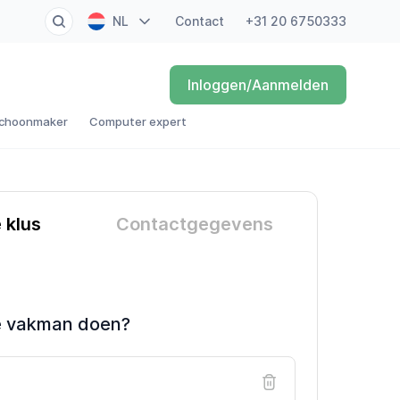
NL
Contact
+31 20 6750333
EN
Inloggen/Aanmelden
FR
choonmaker
Computer expert
DE
ES
e klus
Contactgegevens
e vakman doen?