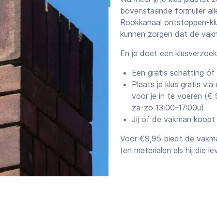
bovenstaande formulier all
Rookkanaal ontstoppen-klus
kunnen zorgen dat de vakma
En je doet een klusverzoe
Een gratis schatting óf
Plaats je klus gratis via
voor je in te voeren (
za-zo 13:00-17:00u)
Jij óf de vakman koopt
Voor €9,95 biedt de vakma
(en materialen als hij die le
Offertes versus scha
Samen met het afspraakvo
ontstoppen klus sturen we 
~€1.000 raden wij je aan ee