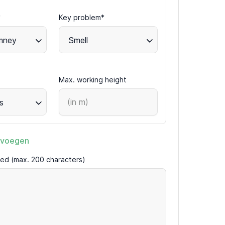
*
Key problem*
mney
Smell
Max. working height
s
evoegen
ired (max. 200 characters)