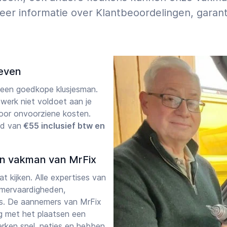
meer informatie over Klantbeoordelingen, garant
ieven
 een goedkope klusjesman.
 werk niet voldoet aan je
door onvoorziene kosten.
d van
€55 inclusief btw en
en vakman van MrFix
t kijken. Alle expertises van
mmervaardigheden,
s. De aannemers van MrFix
ag met het plaatsen een
rken snel, netjes en hebben