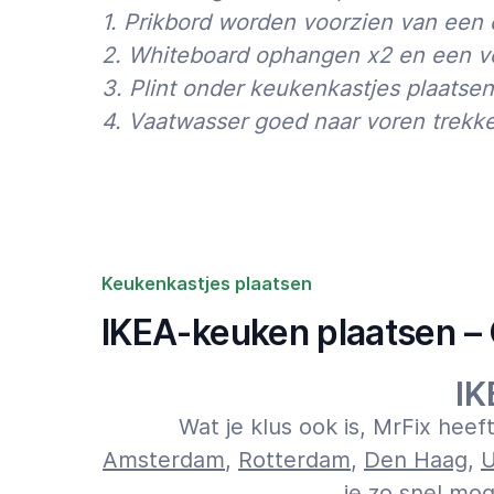
1. Prikbord worden voorzien van een
(inschatting).
2. Whiteboard ophangen x2 en een ve
Kortom, of het nu gaat om een volledige ve
3. Plint onder keukenkastjes plaatse
een IKEA-keuken of het ophangen van een pl
4. Vaatwasser goed naar voren trekken
klaar.
Voor de grotere klussen zetten we met alle pl
zij werken tegen een transparant tarief. On
altijd netjes achter, want een tevreden klant 
voorop!
Keukenkastjes plaatsen
Zie voor verdere vragen over tarieven de pa
verdere informatie op 020-675 0333 (ma-vr 
IKEA-keuken plaatsen – 
17:00u).
IK
Wat je klus ook is, MrFix hee
Amsterdam
,
Rotterdam
,
Den Haag
,
U
je zo snel mog