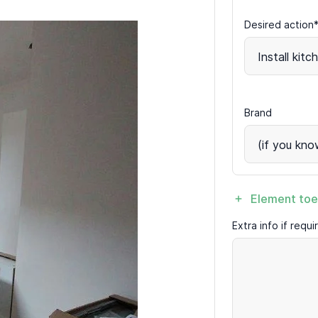
Desired action
Install kit
Brand
(if you kno
Element to
Extra info if requ