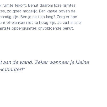
el ruimte tekort. Benut daarom loze ruimtes,
tes, zo goed mogelijk. Een kastje boven de
andig zijn. Ben je niet zo lang? Zorg er dan
/ of planken niet te hoog zijn. Je zult al snel
aatste opbergruimtes onvoldoende benut.
en Klusservice MrFix
pgeleverd en wil je het snel bewoonbaar
liever in de avonduren geklaard?
r aan de juiste aannemer voor jouw klus. Voor
t aan de wand. Zeker wanneer je kleine
18u of klussen in het weekend of op feestdagen
-kabouter!”
p de arbeid van 50%.
ar om elke denkbare keukenklus in Amsterdam,
cht en de rest van Nederland tot en met
Eindhoven snel en accuraat te klaren. Bovendien
MrFix werkt een professionele zzp’er en altijd
eend. Wel zo makkelijk en geruststellend, toch?