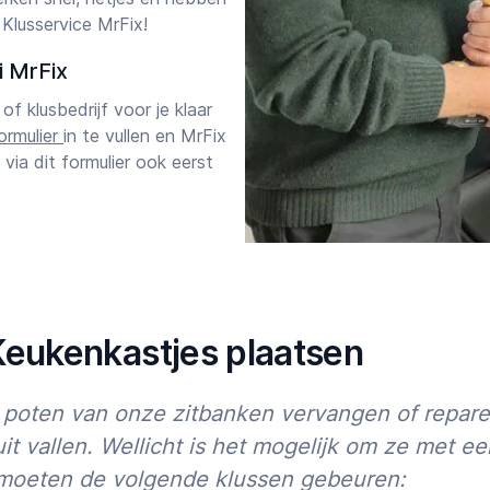
Klusservice MrFix!
i MrFix
of klusbedrijf voor je klaar
ormulier
in te vullen en MrFix
 via dit formulier ook eerst
an onder “Soort klus” en
en, zeker vanaf je
Keukenkastjes plaatsen
ijk: geef afmetingen
en aan, een foto van het
 poten van onze zitbanken vervangen of repare
it vallen. Wellicht is het mogelijk om ze met 
r
“Eerst een offerte”
voor de
 moeten de volgende klussen gebeuren:
Starttijd
Eindtijd
of een prijsindicatie