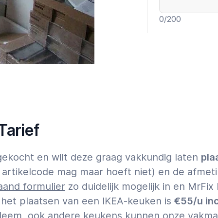
0
/200
Garantie t
Exper
Tarief
Tik op
hier
voor 
ekocht en wilt deze graag vakkundig laten
pla
 artikelcode mag maar hoeft niet) en de afmet
and formulier
zo duidelijk mogelijk in en MrFix
r het plaatsen van een IKEA-keuken is
€55/u inc
leem, ook andere keukens kunnen onze vakmann