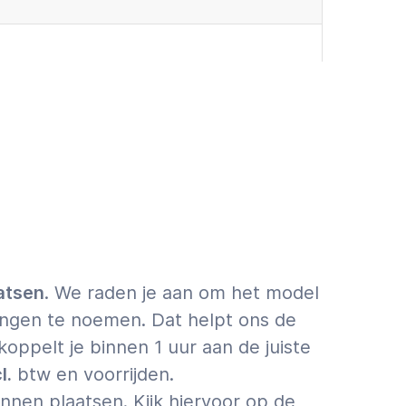
oevoegen (€9,95 incl. VAT)
t ASAP
First a quote
info over schatting vs. offerte.
atsen
. We raden je aan om het model
ingen te noemen. Dat helpt ons de
 koppelt je binnen 1 uur aan de juiste
l.
btw en voorrijden.
en plaatsen. Kijk hiervoor op de