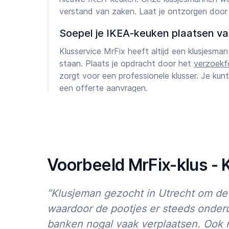
verstand van zaken. Laat je ontzorgen door 
Soepel je IKEA-keuken plaatsen va
Klusservice MrFix heeft altijd een klusjesman 
staan. Plaats je opdracht door het
verzoekf
zorgt voor een professionele klusser. Je kunt
een offerte aanvragen.
Tips voor het plaatsen van je klus:
Geef het type klus zo duidelijk mogelijk a
“Omschrijf je klus”
Je kunt gemakkelijk 1 of 2 foto’s toevoeg
Voorbeeld MrFix-klus - 
smartphone. Hoeft niet, helpt wel
Maak je “Opmerkingen” zo specifiek mogel
bijvoorbeeld in centimeters, geef aantall
“Klusjeman gezocht in Utrecht om de
model helpt heel erg.
waardoor de pootjes er steeds onderu
Kies of je
“Snel een vakman”
wilt of lieve
banken nogal vaak verplaatsen. Ook
grotere klussen vanaf ~€500 / 1 dag werk 