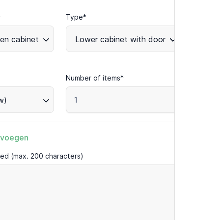
*
Type*
chen cabinet
Lower cabinet with door
Number of items*
w)
evoegen
ired (max. 200 characters)