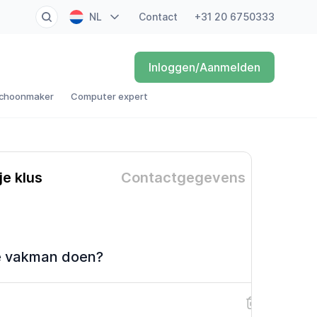
NL
Contact
+31 20 6750333
EN
Inloggen/Aanmelden
FR
choonmaker
Computer expert
DE
ES
je klus
Contactgegevens
e vakman doen?