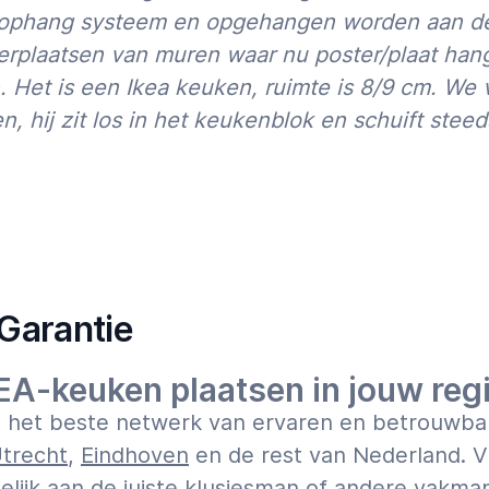
07:00
23:00
 ophang systeem en opgehangen worden aan de 
rplaatsen van muren waar nu poster/plaat hang
rbouwing, het plaatsen van
n. Het is een Ikea keuken, ruimte is 8/9 cm. We
asma-tv: MrFix staat voor je
, hij zit los in het keukenblok en schuift steed
ezier een klusbedrijf in. Ook
ze vakmensen laten de woning
staat bij klusservice MrFix
gina
Tarieven
of bel ons voor
9:00-13:00u & za-zo 13:00-
Garantie
EA-keuken plaatsen in jouw reg
ft het beste netwerk van ervaren en betrouwbar
trecht
,
Eindhoven
en de rest van Nederland. V
elijk aan de juiste klusjesman of andere vakman