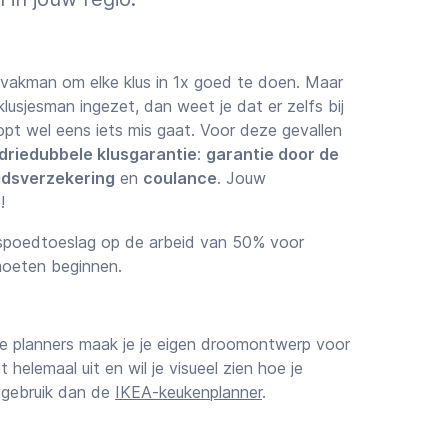
 vakman om elke klus in 1x goed te doen. Maar
lusjesman ingezet, dan weet je dat er zelfs bij
t wel eens iets mis gaat. Voor deze gevallen
driedubbele klusgarantie
:
garantie door de
idsverzekering
en
coulance
. Jouw
!
 spoedtoeslag op de arbeid van 50% voor
moeten beginnen.
e planners maak je je eigen droomontwerp voor
t helemaal uit en wil je visueel zien hoe je
, gebruik dan de
IKEA-keukenplanner
.