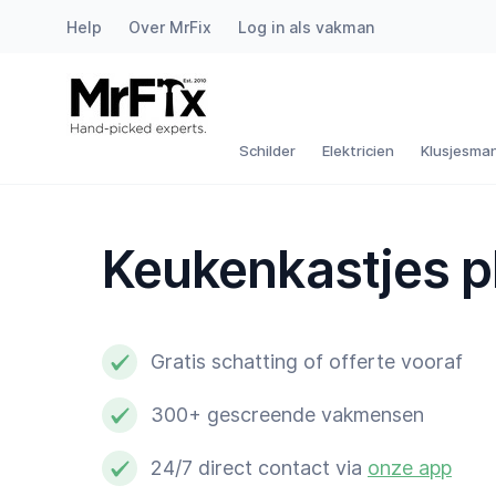
Help
Over MrFix
Log in als vakman
Schilder
Elektricien
Schilder
Elektricien
Klusjesma
Klusjesman
Keukenkastjes p
Loodgieter
Slotenmaker
Gratis schatting of offerte vooraf
Witgoedmonteur
300+ gescreende vakmensen
Hovenier
24/7 direct contact via
onze app