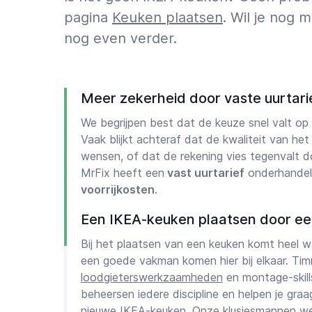
pagina
Keuken plaatsen
. Wil je nog 
nog even verder.
Meer zekerheid door vaste uurtar
We begrijpen best dat de keuze snel valt op
Vaak blijkt achteraf dat de kwaliteit van het
wensen, of dat de rekening vies tegenvalt 
MrFix heeft een
vast uurtarief
onderhandel
voorrijkosten
.
Een IKEA-keuken plaatsen door e
Bij het plaatsen van een keuken komt heel wa
een goede vakman komen hier bij elkaar. Ti
loodgieterswerkzaamheden
en montage-skill
beheersen iedere discipline en helpen je gra
nieuwe IKEA-keuken. Onze klusjesmannen we