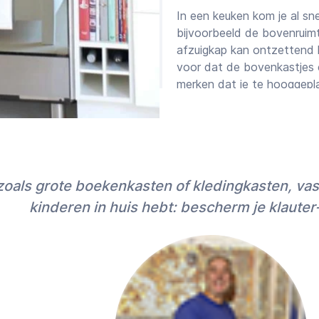
In een keuken kom je al sn
bijvoorbeeld de bovenruim
afzuigkap kan ontzettend h
voor dat de bovenkastjes en
merken dat je te hooggepl
Ook voor spoedkluss
Wordt je huis binnenkort o
maken? Of heb je een klus 
We koppelen je binnen 1 uu
oals grote boekenkasten of kledingkasten, vas
spoedklussen, klussen na 
kinderen in huis hebt: bescherm je klauter
rekenen wij een toeslag o
Onze klusexpert staat kla
Rotterdam, Den Haag, Utre
Groningen, Maastricht en 
is elke klusjesman die via 
persoonlijk door ons gescr