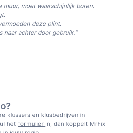
muur, moet waarschijnlijk boren.
t.
 vermoeden deze plint.
s naar achter door gebruik.”
io?
e klussers en klusbedrijven in
ul het
formulier
in, dan koppelt MrFix
 in jouw regio.