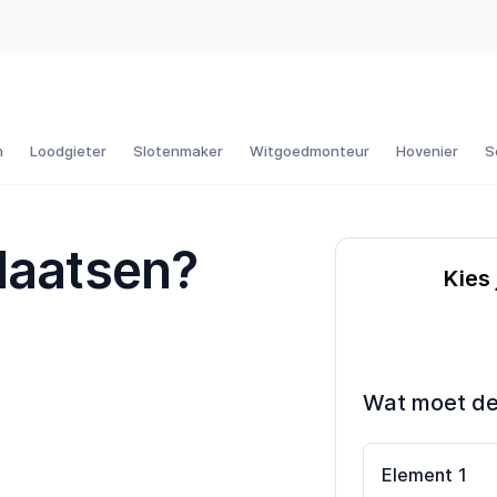
n
Loodgieter
Slotenmaker
Witgoedmonteur
Hovenier
S
laatsen?
Kies 
Wat moet d
Element
1