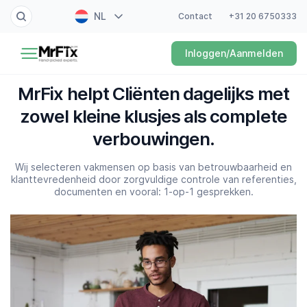
NL
Contact
+31 20 6750333
Schilder
Inloggen/Aanmelden
EN
Elektricien
FR
MrFix helpt Cliënten dagelijks met
DE
Klusjesman
zowel kleine klusjes als complete
ES
verbouwingen.
Loodgieter
Wij selecteren vakmensen op basis van betrouwbaarheid en
Slotenmaker
klanttevredenheid door zorgvuldige controle van referenties,
documenten en vooral: 1-op-1 gesprekken.
Witgoedmonteur
Hovenier
Schoonmaker