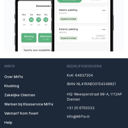
MRFIX
BEDRIJFSGEGEVENS
KvK: 64637204
Over MrFix
IBAN: NL41RABO0154348821
Klusblog
HQ: Weesperstraat 98-A, 1112AP
Zakelijke Cliënten
Diemen
Werken bij Klusservice MrFix
+31 20 6750333
Vakman? Kom fixen!
Info@MrFix.nl
Help