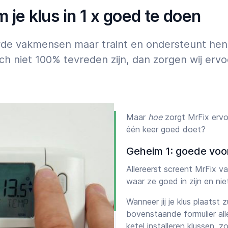
07:00
23:00
je klus in 1 x goed te doen
wde vakmensen maar traint en ondersteunt hen o
ch niet 100% tevreden zijn, dan zorgen wij erv
Maar
hoe
zorgt MrFix ervoo
één keer goed doet?
Geheim 1: goede voo
Allereerst screent MrFix 
waar ze goed in zijn en ni
Wanneer jij je klus plaatst 
bovenstaande formulier all
ketel installeren klussen, 