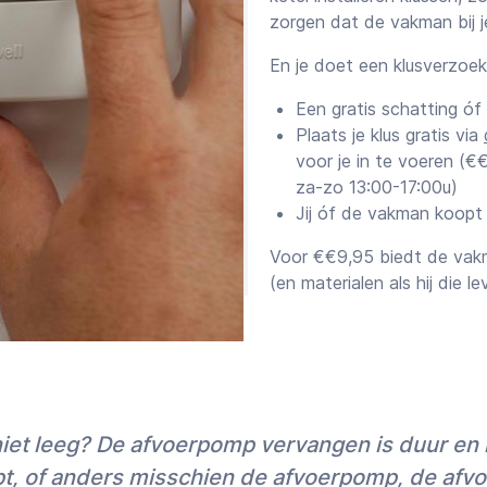
zorgen dat de vakman bij je
En je doet een klusverzoe
Een gratis schatting óf
Plaats je klus gratis via
voor je in te voeren (
za-zo 13:00-17:00u)
Jij óf de vakman koopt
Voor €€9,95 biedt de vakm
(en materialen als hij die le
Offertes versus scha
Samen met het afspraakvoo
installeren klus sturen we 
raden wij je aan een offerte
iet leeg? De afvoerpomp vervangen is duur en m
maximale zekerheid maar 
offerteklussen een korting
pt, of anders misschien de afvoerpomp, de afvo