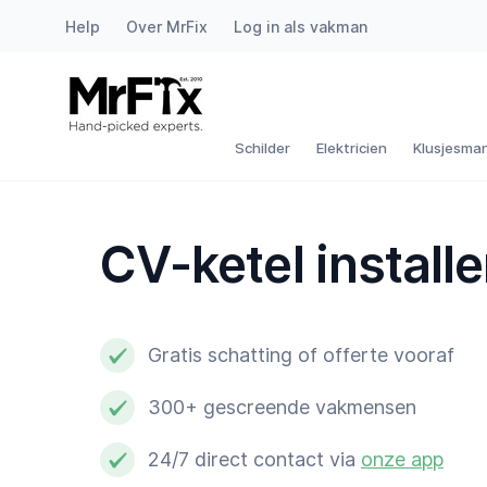
Help
Over MrFix
Log in als vakman
Schilder
Elektricien
Schilder
Elektricien
Klusjesma
Klusjesman
CV-ketel install
Loodgieter
Slotenmaker
Gratis schatting of offerte vooraf
Witgoedmonteur
300+ gescreende vakmensen
Hovenier
24/7 direct contact via
onze app