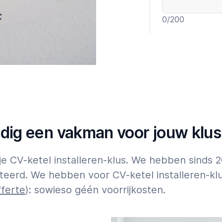
0
/200
Garantie t
Expert
ldig een vakman voor jouw klus
Tik op
hier
voor 
 je CV-ketel installeren-klus. We hebben sind
teerd. We hebben voor CV-ketel installeren-kl
fferte
): sowieso géén voorrijkosten.