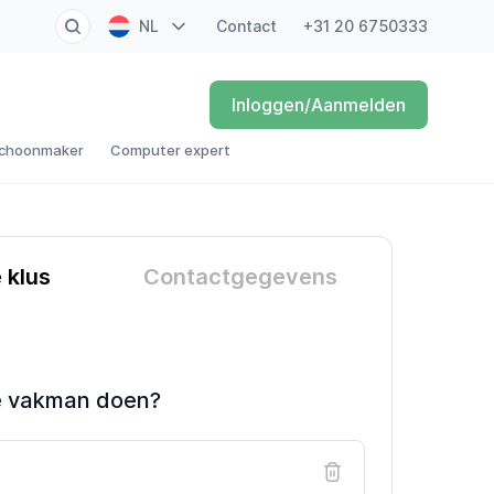
NL
Contact
+31 20 6750333
EN
Inloggen/Aanmelden
FR
choonmaker
Computer expert
DE
ES
e klus
Contactgegevens
e vakman doen?