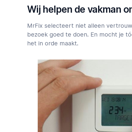
weekend moeten starten: zie
Tarieven
.
Wij helpen de vakman om 
MrFix selecteert niet alleen vertrou
bezoek goed te doen. En mocht je tó
het in orde maakt.