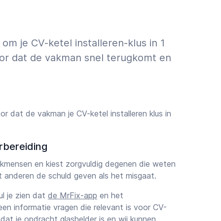
m je CV-ketel installeren-klus in 1
oor dat de vakman snel terugkomt en
r dat de vakman je CV-ketel installeren klus in
rbereiding
vakmensen en kiest zorgvuldig degenen die weten
et anderen de schuld geven als het misgaat.
zul je zien dat
de MrFix-app
en het
een informatie vragen die relevant is voor CV-
zodat je opdracht glashelder is en wij kunnen