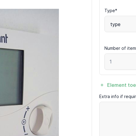
Type*
type
Number of item
Element to
Extra info if requ