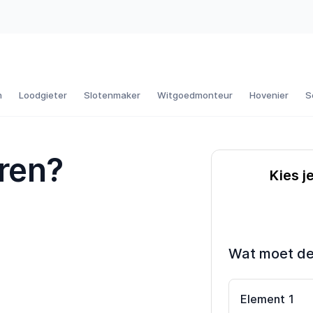
n
Loodgieter
Slotenmaker
Witgoedmonteur
Hovenier
S
eren?
Kies j
Wat moet d
Element
1