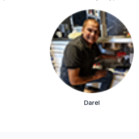
Zowel
offertes als schatt
meestal eerst een betaald
Geheim 2: 5-sterren
Zodra wij een goede vakma
voorgestelde afspraak (kos
de MrFix-app
. Vervolgens 
informatie delen om te zo
en materialen meeneemt. M
lossen.
Zelfs na deze grondige voor
tevreden bent, kun je de v
Darel
eraan doet. Maak daarbij re
onder zijn garantie terug 
vakman (of zijn aansprakeli
alleen omdat hij doorgaans
van MrFix, maar omdat we 