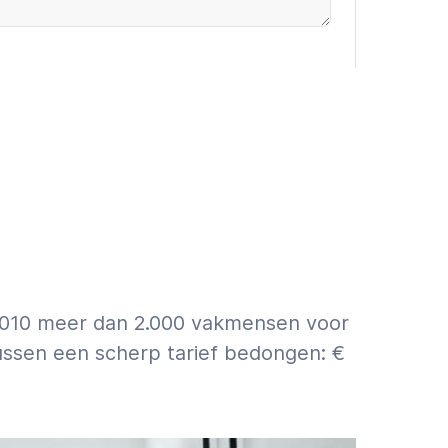
oevoegen (€9,95 incl. VAT)
 ASAP
First a quote
info over schatting vs. offerte.
s 2010 meer dan 2.000 vakmensen voor
ussen een scherp tarief bedongen: €