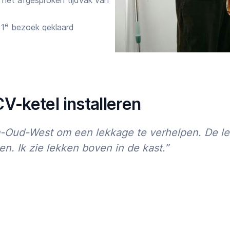
het afgesproken tijdvak van
e
 1
bezoek geklaard
gelost
 ervoor dat de vakman
gen per week bereikbaar via
V-ketel installeren
anningen tot nu toe:
m-Oud-West om een lekkage te verhelpen. De l
and
n. Ik zie lekken boven in de kast.”
 maanden weer een klus
ren
 wil je je klus zonder stress
 Witgoedmonteur voor CV-
Starttijd
Eindtijd
4 uur, na 18 uur of in het