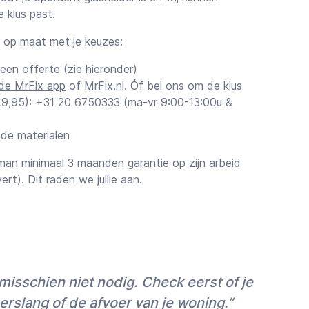
 klus past.
k op maat met je keuzes:
 een offerte (zie hieronder)
de MrFix app
of MrFix.nl. Óf bel ons om de klus
€€9,95): +31 20 6750333 (ma-vr 9:00-13:00u &
 de materialen
an minimaal 3 maanden garantie op zijn arbeid
vert). Dit raden we jullie aan.
ttingen
rstel van de vakman voor je CV-ketel
je zijn schatting. Voor klussen boven de ~€1.000
 (vaste prijs) te vragen, niet alleen voor
isschien niet nodig. Check eerst of je
ook omdat de meeste vakmensen voor grote
 (vaak 10-20%) op het uurtarief bieden.
erslang of de afvoer van je woning.”