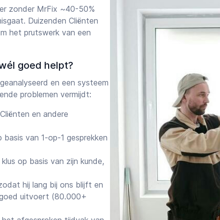
 er zonder MrFix ~40-50%
 misgaat. Duizenden Cliënten
om het prutswerk van een
wél goed helpt?
geanalyseerd en een systeem
ende problemen vermijdt:
Cliënten en andere
 basis van 1-op-1 gesprekken
klus op basis van zijn kunde,
at hij lang bij ons blijft en
r goed uitvoert (80.000+