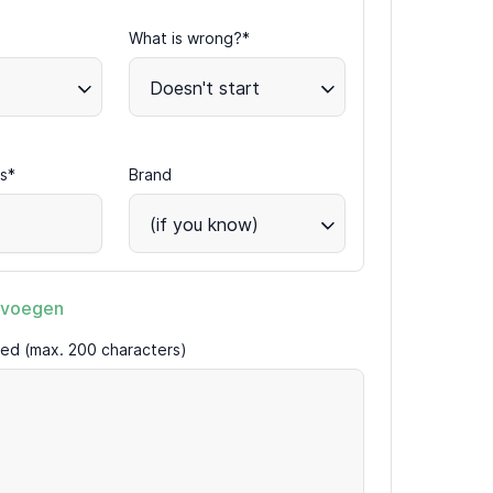
What is wrong?*
Doesn't start
s*
Brand
(if you know)
evoegen
ired (max. 200 characters)