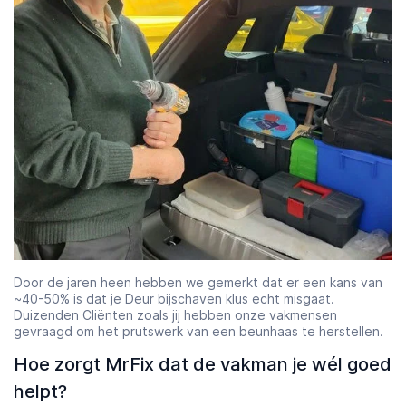
Door de jaren heen hebben we gemerkt dat er een kans van
~40-50% is dat je Deur bijschaven klus echt misgaat.
Duizenden Cliënten zoals jij hebben onze vakmensen
gevraagd om het prutswerk van een beunhaas te herstellen.
Hoe zorgt MrFix dat de vakman je wél goed
helpt?