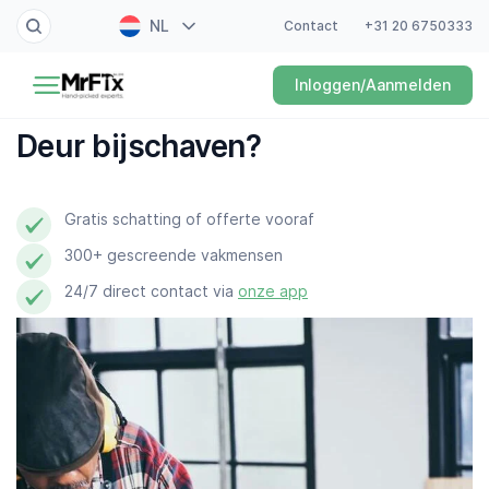
NL
Contact
+31 20 6750333
Schilder
Inloggen/Aanmelden
EN
Elektricien
FR
Deur bijschaven?
DE
Klusjesman
ES
Gratis schatting of offerte vooraf
Loodgieter
300+ gescreende vakmensen
Slotenmaker
24/7 direct contact via
onze app
Witgoedmonteur
Hovenier
Schoonmaker