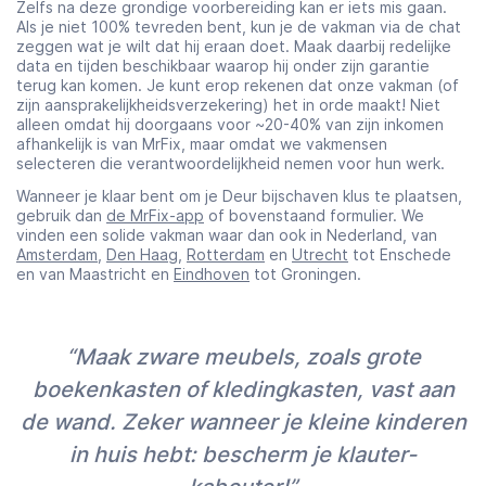
Zelfs na deze grondige voorbereiding kan er iets mis gaan.
Als je niet 100% tevreden bent, kun je de vakman via de chat
zeggen wat je wilt dat hij eraan doet. Maak daarbij redelijke
data en tijden beschikbaar waarop hij onder zijn garantie
terug kan komen. Je kunt erop rekenen dat onze vakman (of
zijn aansprakelijkheidsverzekering) het in orde maakt! Niet
alleen omdat hij doorgaans voor ~20-40% van zijn inkomen
afhankelijk is van MrFix, maar omdat we vakmensen
selecteren die verantwoordelijkheid nemen voor hun werk.
Wanneer je klaar bent om je Deur bijschaven klus te plaatsen,
gebruik dan
de MrFix-app
of bovenstaand formulier. We
vinden een solide vakman waar dan ook in Nederland, van
Amsterdam
,
Den Haag
,
Rotterdam
en
Utrecht
tot Enschede
en van Maastricht en
Eindhoven
tot Groningen.
“Maak zware meubels, zoals grote
boekenkasten of kledingkasten, vast aan
de wand. Zeker wanneer je kleine kinderen
in huis hebt: bescherm je klauter-