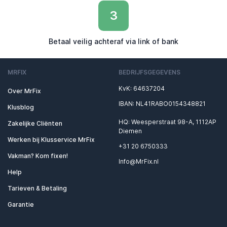
3
Betaal veilig achteraf via link of bank
MRFIX
BEDRIJFSGEGEVENS
KvK: 64637204
Over MrFix
IBAN: NL41RABO0154348821
Klusblog
HQ: Weesperstraat 98-A, 1112AP
Zakelijke Cliënten
Diemen
Werken bij Klusservice MrFix
+31 20 6750333
Vakman? Kom fixen!
Info@MrFix.nl
Help
Tarieven & Betaling
Garantie