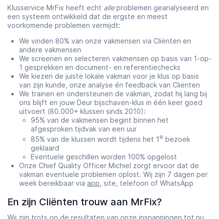
Klusservice MrFix heeft echt
alle
problemen geanalyseerd en
een systeem ontwikkeld dat de ergste en meest
voorkomende problemen vermijdt:
We vinden 80% van onze vakmensen via Cliënten en
andere vakmensen
We screenen en selecteren vakmensen op basis van 1-op-
1 gesprekken en document- en referentiechecks
We kiezen de juiste lokale vakman voor je klus op basis
van zijn kunde, onze analyse én feedback van Cliënten
We trainen en ondersteunen de vakman, zodat hij lang bij
ons blijft en jouw Deur bijschaven-klus in één keer goed
uitvoert (80.000+ klussen sinds 2010):
95% van de vakmensen begint binnen het
afgesproken tijdvak van een uur
e
85% van de klussen wordt tijdens het 1
bezoek
geklaard
Eventuele geschillen worden 100% opgelost
Onze Chief Quality Officer Michiel zorgt ervoor dat de
vakman eventuele problemen oplost. Wij zijn 7 dagen per
week bereikbaar via
app
, site, telefoon of WhatsApp
En zijn Cliënten trouw aan MrFix?
Wij zijn trots op de resultaten van onze inspanningen tot nu