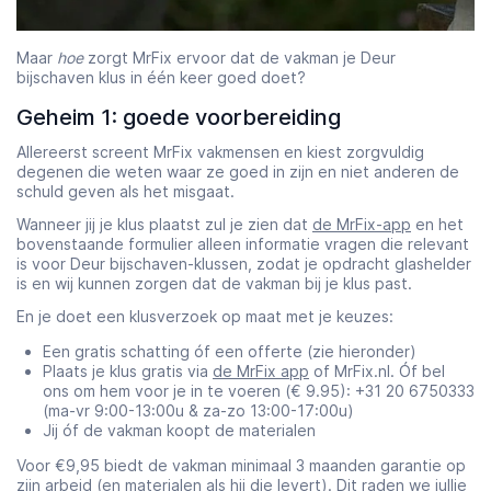
Maar
hoe
zorgt MrFix ervoor dat de vakman je Deur
bijschaven klus in één keer goed doet?
Geheim 1: goede voorbereiding
Allereerst screent MrFix vakmensen en kiest zorgvuldig
degenen die weten waar ze goed in zijn en niet anderen de
schuld geven als het misgaat.
Wanneer jij je klus plaatst zul je zien dat
de MrFix-app
en het
bovenstaande formulier alleen informatie vragen die relevant
is voor Deur bijschaven-klussen, zodat je opdracht glashelder
is en wij kunnen zorgen dat de vakman bij je klus past.
En je doet een klusverzoek op maat met je keuzes:
Een gratis schatting óf een offerte (zie hieronder)
Plaats je klus gratis via
de MrFix app
of MrFix.nl. Óf bel
ons om hem voor je in te voeren (€ 9.95): +31 20 6750333
(ma-vr 9:00-13:00u & za-zo 13:00-17:00u)
Jij óf de vakman koopt de materialen
Voor €9,95 biedt de vakman minimaal 3 maanden garantie op
zijn arbeid (en materialen als hij die levert). Dit raden we jullie