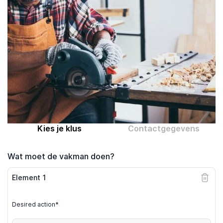
Computer expert
Help
Over MrFix
Log in als vakman
Kies je klus
Contactgegevens
Wat moet de vakman doen?
Element
1
Desired action*