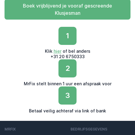
Boek vrijblijvend je vooraf gescreende
Klusjesman
1
Klik
hier
of bel anders
+31 20 6750333
2
MrFix stelt binnen 1 uur een afspraak voor
3
Betaal veilig achteraf via link of bank
MRFIX
BEDRIJFSGEGEVENS