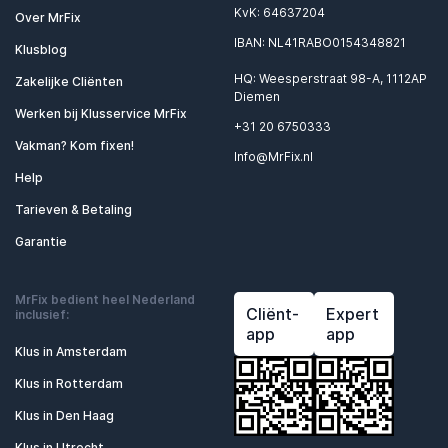
KvK: 64637204
Over MrFix
IBAN: NL41RABO0154348821
Klusblog
HQ: Weesperstraat 98-A, 1112AP
Zakelijke Cliënten
Diemen
Werken bij Klusservice MrFix
+31 20 6750333
Vakman? Kom fixen!
Info@MrFix.nl
Help
Tarieven & Betaling
Garantie
MrFix bedient heel Nederland
Cliënt-
Expert
inclusief:
app
app
Klus in Amsterdam
Klus in Rotterdam
Klus in Den Haag
Klus in Utrecht