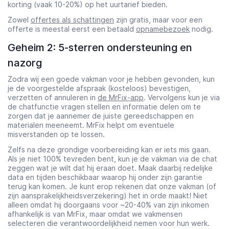
korting (vaak 10-20%) op het uurtarief bieden.
Zowel
offertes als schattingen
zijn gratis, maar voor een
offerte is meestal eerst een betaald
opnamebezoek
nodig.
Geheim 2: 5-sterren ondersteuning en
nazorg
Zodra wij een goede vakman voor je hebben gevonden, kun
je de voorgestelde afspraak (kosteloos) bevestigen,
verzetten of annuleren in
de MrFix-app
. Vervolgens kun je via
de chatfunctie vragen stellen en informatie delen om te
zorgen dat je aannemer de juiste gereedschappen en
materialen meeneemt. MrFix helpt om eventuele
misverstanden op te lossen.
Zelfs na deze grondige voorbereiding kan er iets mis gaan.
Als je niet 100% tevreden bent, kun je de vakman via de chat
zeggen wat je wilt dat hij eraan doet. Maak daarbij redelijke
data en tijden beschikbaar waarop hij onder zijn garantie
terug kan komen. Je kunt erop rekenen dat onze vakman (of
zijn aansprakelijkheidsverzekering) het in orde maakt! Niet
alleen omdat hij doorgaans voor ~20-40% van zijn inkomen
afhankelijk is van MrFix, maar omdat we vakmensen
selecteren die verantwoordelijkheid nemen voor hun werk.