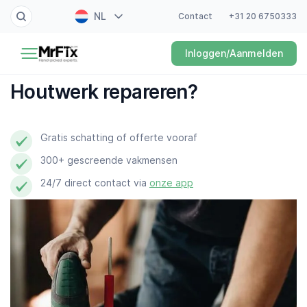
NL
Contact
+31 20 6750333
Schilder
Inloggen/Aanmelden
EN
Elektricien
FR
Houtwerk repareren?
DE
Klusjesman
ES
Gratis schatting of offerte vooraf
Loodgieter
300+ gescreende vakmensen
Slotenmaker
24/7 direct contact via
onze app
Witgoedmonteur
Hovenier
Schoonmaker