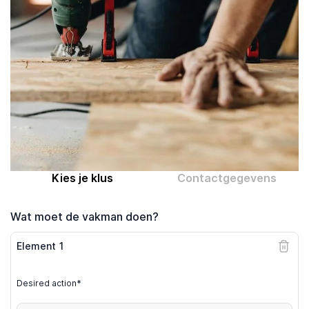
Computer expert
Help
Over MrFix
Log in als vakman
Kies je klus
Contactgegevens
Wat moet de vakman doen?
Element
1
Desired action*