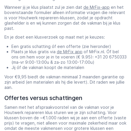
Wanneer jij je klus plaatst zul je zien dat
de MrFix-app
en het
bovenstaande formulier alleen informatie vragen die relevant
is voor Houtwerk repareren-klussen, zodat je opdracht
glashelder is en wij kunnen zorgen dat de vakman bij je klus
past.
En je doet een klusverzoek op maat met je keuzes:
Een gratis schatting óf een offerte (zie hieronder)
Plaats je klus gratis via
de MrFix app
of MrFix.nl. Óf bel
ons om hem voor je in te voeren (€ 9.95): +31 20 6750333
(ma-vr 9:00-13:00u & za-zo 13:00-17:00u)
Jij óf de vakman koopt de materialen
Voor €9,95 biedt de vakman minimaal 3 maanden garantie op
zijn arbeid (en materialen als hij die levert). Dit raden we jullie
aan.
Offertes versus schattingen
Samen met het afspraakvoorstel van de vakman voor je
Houtwerk repareren klus sturen we je zijn schatting. Voor
klussen boven de ~€1.000 raden wij je aan een offerte (vaste
prijs) te vragen, niet alleen voor maximale zekerheid maar ook
omdat de meeste vakmensen voor grotere klussen een