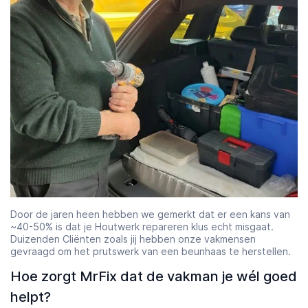
Door de jaren heen hebben we gemerkt dat er een kans van
~40-50% is dat je Houtwerk repareren klus echt misgaat.
Duizenden Cliënten zoals jij hebben onze vakmensen
gevraagd om het prutswerk van een beunhaas te herstellen.
Hoe zorgt MrFix dat de vakman je wél goed
helpt?