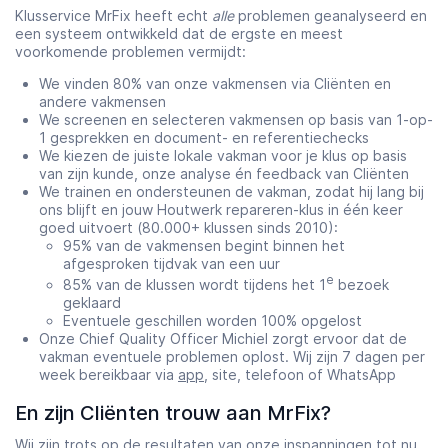
Klusservice MrFix heeft echt
alle
problemen geanalyseerd en
een systeem ontwikkeld dat de ergste en meest
voorkomende problemen vermijdt:
We vinden 80% van onze vakmensen via Cliënten en
andere vakmensen
We screenen en selecteren vakmensen op basis van 1-op-
1 gesprekken en document- en referentiechecks
We kiezen de juiste lokale vakman voor je klus op basis
van zijn kunde, onze analyse én feedback van Cliënten
We trainen en ondersteunen de vakman, zodat hij lang bij
ons blijft en jouw Houtwerk repareren-klus in één keer
goed uitvoert (80.000+ klussen sinds 2010):
95% van de vakmensen begint binnen het
afgesproken tijdvak van een uur
e
85% van de klussen wordt tijdens het 1
bezoek
geklaard
Eventuele geschillen worden 100% opgelost
Onze Chief Quality Officer Michiel zorgt ervoor dat de
vakman eventuele problemen oplost. Wij zijn 7 dagen per
week bereikbaar via
app
, site, telefoon of WhatsApp
En zijn Cliënten trouw aan MrFix?
Wij zijn trots op de resultaten van onze inspanningen tot nu