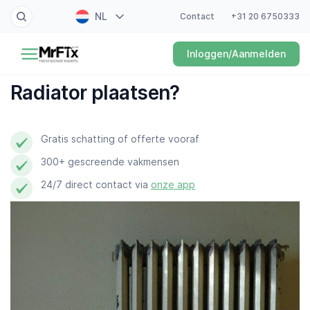
NL
Contact
+31 20 6750333
Schilder
Inloggen/Aanmelden
EN
Elektricien
FR
Radiator plaatsen?
DE
Klusjesman
ES
Gratis schatting of offerte vooraf
Loodgieter
300+ gescreende vakmensen
Slotenmaker
24/7 direct contact via
onze app
Witgoedmonteur
Hovenier
Schoonmaker