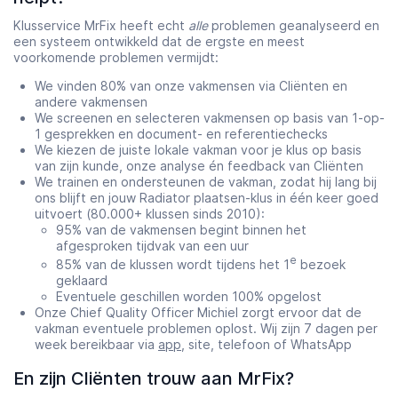
Klusservice MrFix heeft echt
alle
problemen geanalyseerd en
een systeem ontwikkeld dat de ergste en meest
voorkomende problemen vermijdt:
We vinden 80% van onze vakmensen via Cliënten en
andere vakmensen
We screenen en selecteren vakmensen op basis van 1-op-
1 gesprekken en document- en referentiechecks
We kiezen de juiste lokale vakman voor je klus op basis
van zijn kunde, onze analyse én feedback van Cliënten
We trainen en ondersteunen de vakman, zodat hij lang bij
ons blijft en jouw Radiator plaatsen-klus in één keer goed
uitvoert (80.000+ klussen sinds 2010):
95% van de vakmensen begint binnen het
afgesproken tijdvak van een uur
e
85% van de klussen wordt tijdens het 1
bezoek
geklaard
Eventuele geschillen worden 100% opgelost
Onze Chief Quality Officer Michiel zorgt ervoor dat de
vakman eventuele problemen oplost. Wij zijn 7 dagen per
week bereikbaar via
app
, site, telefoon of WhatsApp
En zijn Cliënten trouw aan MrFix?