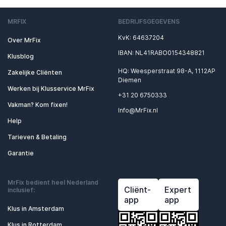
MRFIX
BEDRIJFSGEGEVENS
KvK: 64637204
Over MrFix
IBAN: NL41RABO0154348821
Klusblog
HQ: Weesperstraat 98-A, 1112AP
Zakelijke Cliënten
Diemen
Werken bij Klusservice MrFix
+31 20 6750333
Vakman? Kom fixen!
Info@MrFix.nl
Help
Tarieven & Betaling
Garantie
MrFix bedient heel Nederland
Cliënt-
Expert
inclusief:
app
app
Klus in Amsterdam
Klus in Rotterdam