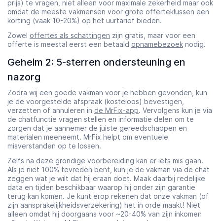
prijs) te vragen, niet alleen voor maximale zekerheid maar ook
omdat de meeste vakmensen voor grote offerteklussen een
korting (vaak 10-20%) op het uurtarief bieden.
Zowel
offertes als schattingen
zijn gratis, maar voor een
offerte is meestal eerst een betaald
opnamebezoek
nodig.
Geheim 2: 5-sterren ondersteuning en
nazorg
Zodra wij een goede vakman voor je hebben gevonden, kun
je de voorgestelde afspraak (kosteloos) bevestigen,
verzetten of annuleren in
de MrFix-app
. Vervolgens kun je via
de chatfunctie vragen stellen en informatie delen om te
zorgen dat je aannemer de juiste gereedschappen en
materialen meeneemt. MrFix helpt om eventuele
misverstanden op te lossen.
Zelfs na deze grondige voorbereiding kan er iets mis gaan.
Als je niet 100% tevreden bent, kun je de vakman via de chat
zeggen wat je wilt dat hij eraan doet. Maak daarbij redelijke
data en tijden beschikbaar waarop hij onder zijn garantie
terug kan komen. Je kunt erop rekenen dat onze vakman (of
zijn aansprakelijkheidsverzekering) het in orde maakt! Niet
alleen omdat hij doorgaans voor ~20-40% van zijn inkomen