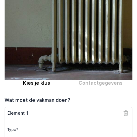
Computer expert
Help
Over MrFix
Log in als vakman
Kies je klus
Contactgegevens
Wat moet de vakman doen?
Element
1
Type*