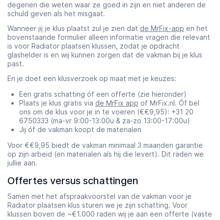
degenen die weten waar ze goed in zijn en niet anderen de
schuld geven als het misgaat.
Wanneer jij je klus plaatst zul je zien dat
de MrFix-app
en het
bovenstaande formulier alleen informatie vragen die relevant
is voor Radiator plaatsen klussen, zodat je opdracht
glashelder is en wij kunnen zorgen dat de vakman bij je klus
past.
En je doet een klusverzoek op maat met je keuzes:
Een gratis schatting óf een offerte (zie hieronder)
Plaats je klus gratis via
de MrFix app
of MrFix.nl. Óf bel
ons om de klus voor je in te voeren (€€9,95): +31 20
6750333 (ma-vr 9:00-13:00u & za-zo 13:00-17:00u)
Jij óf de vakman koopt de materialen
Voor €€9,95 biedt de vakman minimaal 3 maanden garantie
op zijn arbeid (en materialen als hij die levert). Dit raden we
jullie aan.
Offertes versus schattingen
Samen met het afspraakvoorstel van de vakman voor je
Radiator plaatsen klus sturen we je zijn schatting. Voor
klussen boven de ~€1.000 raden wij je aan een offerte (vaste