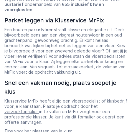
uurtarief
onderhandeld van
€55 inclusief btw en
voorrijkosten
.
Parket leggen via Klusservice MrFix
Een houten
parketvloer
straalt klasse en elegantie uit. Denk
bijvoorbeeld eens aan een visgraat houtenvloer in een oud
grachtenpand, gewoonweg prachtig. Er komt helaas
behoorlijk wat kijken bij het netjes leggen van een vloer. Kies
je bijvoorbeeld voor een zwevend gelegde vloer? Of laat jij je
vloer liever verlijmen? Voor advies staan de vloerspecialisten
van MrFix voor je klaar. Zij leggen elke parketvloer keurig en
correct aan. Van visgraat- tot mozaïekparket, de vakman van
MrFix voert de opdracht vakkundig uit.
Snel een vakman nodig, plaats soepel je
klus
Klusservice MrFix heeft altijd een vloerspecialist of klusbedrijf
voor je klaar staan. Plaats je opdracht door het
verzoekformulier
in te vullen en MrFix zorgt voor een
professionele klusser. Je kunt via dit formulier ook eerst een
offerte
aanvragen.
Tips voor het plaatsen van je klus: