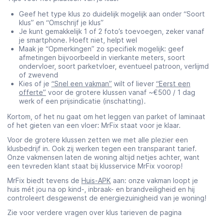
Geef het type klus zo duidelijk mogelijk aan onder “Soort
klus” en “Omschrijf je klus”
Je kunt gemakkelijk 1 of 2 foto’s toevoegen, zeker vanaf
je smartphone. Hoeft niet, helpt wel
Maak je “Opmerkingen” zo specifiek mogelijk: geef
afmetingen bijvoorbeeld in vierkante meters, soort
ondervloer, soort parketvloer, eventueel patroon, verlijmd
of zwevend
Kies of je
“Snel een vakman”
wilt of liever
“Eerst een
offerte”
voor de grotere klussen vanaf ~€500 / 1 dag
werk of een prijsindicatie (inschatting).
Kortom, of het nu gaat om het leggen van parket of laminaat
of het gieten van een vloer: MrFix staat voor je klaar.
Voor de grotere klussen zetten we met alle plezier een
klusbedrijf in. Ook zij werken tegen een transparant tarief.
Onze vakmensen laten de woning altijd netjes achter, want
een tevreden klant staat bij klusservice MrFix voorop!
MrFix biedt tevens de
Huis-APK
aan: onze vakman loopt je
huis mét jou na op kind-, inbraak- en brandveiligheid en hij
controleert desgewenst de energiezuinigheid van je woning!
Zie voor verdere vragen over klus tarieven de pagina