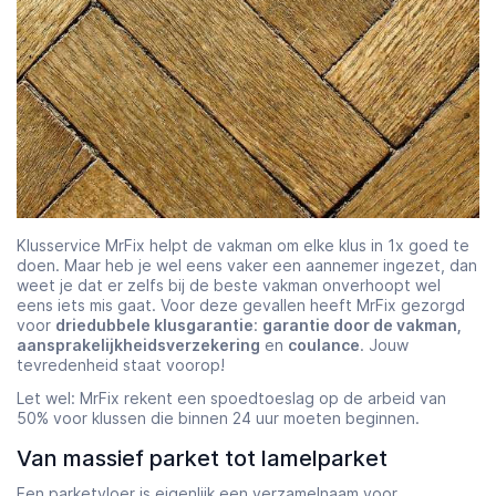
Klusservice MrFix helpt de vakman om elke klus in 1x goed te
doen. Maar heb je wel eens vaker een aannemer ingezet, dan
weet je dat er zelfs bij de beste vakman onverhoopt wel
eens iets mis gaat. Voor deze gevallen heeft MrFix gezorgd
voor
driedubbele klusgarantie
:
garantie door de vakman,
aansprakelijkheidsverzekering
en
coulance
. Jouw
tevredenheid staat voorop!
Let wel: MrFix rekent een spoedtoeslag op de arbeid van
50% voor klussen die binnen 24 uur moeten beginnen.
Van massief parket tot lamelparket
Een parketvloer is eigenlijk een verzamelnaam voor