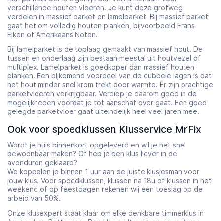
verschillende houten vloeren. Je kunt deze grofweg
verdelen in massief parket en lamelparket. Bij massief parket
gaat het om volledig houten planken, bijvoorbeeld Frans
Eiken of Amerikaans Noten.
Bij lamelparket is de toplaag gemaakt van massief hout. De
tussen en onderlaag zijn bestaan meestal uit houtvezel of
multiplex. Lamelparket is goedkoper dan massief houten
planken. Een bijkomend voordeel van de dubbele lagen is dat
het hout minder snel krom trekt door warmte. Er zijn prachtige
parketvloeren verkrijgbaar. Verdiep je daarom goed in de
mogelijkheden voordat je tot aanschaf over gaat. Een goed
gelegde parketvloer gaat uiteindelijk heel veel jaren mee.
Ook voor spoedklussen Klusservice MrFix
Wordt je huis binnenkort opgeleverd en wil je het snel
bewoonbaar maken? Of heb je een klus liever in de
avonduren geklaard?
We koppelen je binnen 1 uur aan de juiste klusjesman voor
jouw klus. Voor spoedklussen, klussen na 18u of klussen in het
weekend of op feestdagen rekenen wij een toeslag op de
arbeid van 50%.
Onze klusexpert staat klaar om elke denkbare timmerklus in