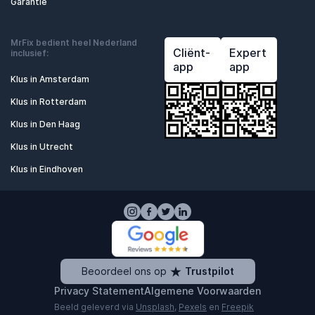
Garantie
MrFix bedient heel Nederland
Cliënt-
Expert
inclusief:
app
app
Klus in Amsterdam
Klus in Rotterdam
Klus in Den Haag
Klus in Utrecht
Klus in Eindhoven
Beoordeel ons op
Trustpilot
Privacy Statement
Algemene Voorwaarden
Beeld geleverd via
Unsplash
,
Pexels
en
Freepik