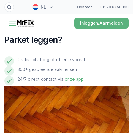
NL
Contact
+31 20 6750333
Schilder
Inloggen/Aanmelden
EN
Elektricien
FR
Parket leggen?
DE
Klusjesman
ES
Gratis schatting of offerte vooraf
Loodgieter
300+ gescreende vakmensen
Slotenmaker
24/7 direct contact via
onze app
Witgoedmonteur
Hovenier
Schoonmaker