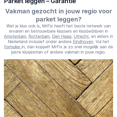
Parket leggen – Garantie
07:00
23:00
Vakman gezocht in jouw regio voor
parket leggen?
Wat je klus ook is, MrFix heeft het beste netwerk van
ervaren en betrouwbare klussers en klusbedrijven in
Amsterdam
,
Rotterdam
,
Den Haag
,
Utrecht
, en elders in
Nederland inclusief onder andere
Eindhoven
. Vul het
formulier
in, dan koppelt MrFix je zo snel mogelijk aan de
juiste klusjesman of andere vakman in jouw regio.