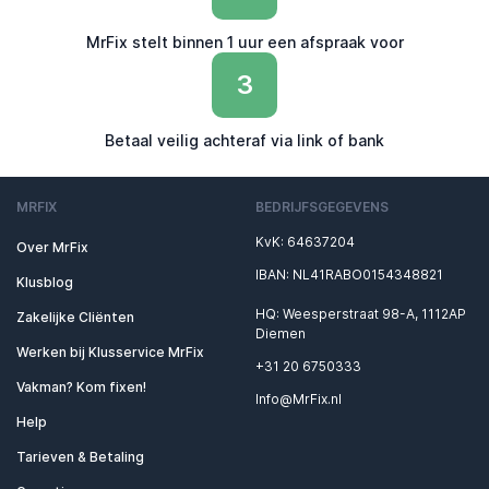
MrFix stelt binnen 1 uur een afspraak voor
3
Betaal veilig achteraf via link of bank
MRFIX
BEDRIJFSGEGEVENS
KvK: 64637204
Over MrFix
IBAN: NL41RABO0154348821
Klusblog
HQ: Weesperstraat 98-A, 1112AP
Zakelijke Cliënten
Diemen
Werken bij Klusservice MrFix
+31 20 6750333
Vakman? Kom fixen!
Info@MrFix.nl
Help
Tarieven & Betaling