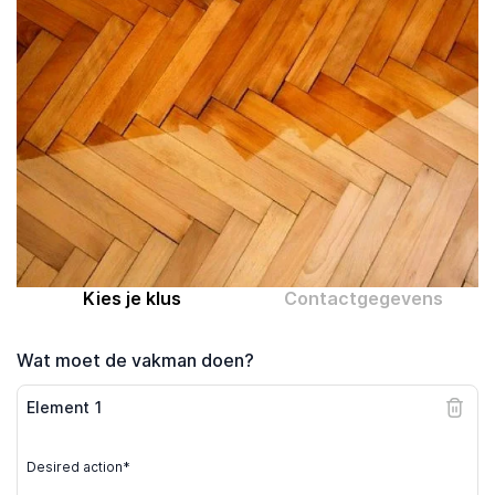
Computer expert
Help
Over MrFix
Log in als vakman
Kies je klus
Contactgegevens
Wat moet de vakman doen?
Element
1
Desired action*