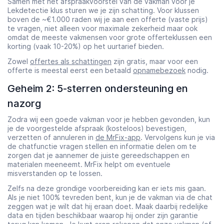
Samen met het afspraakvoorstel van de vakman voor je
Lekdetectie klus sturen we je zijn schatting. Voor klussen
boven de ~€1.000 raden wij je aan een offerte (vaste prijs)
te vragen, niet alleen voor maximale zekerheid maar ook
omdat de meeste vakmensen voor grote offerteklussen een
korting (vaak 10-20%) op het uurtarief bieden.
Zowel
offertes als schattingen
zijn gratis, maar voor een
offerte is meestal eerst een betaald
opnamebezoek
nodig.
Geheim 2: 5-sterren ondersteuning en
nazorg
Zodra wij een goede vakman voor je hebben gevonden, kun
je de voorgestelde afspraak (kosteloos) bevestigen,
verzetten of annuleren in
de MrFix-app
. Vervolgens kun je via
de chatfunctie vragen stellen en informatie delen om te
zorgen dat je aannemer de juiste gereedschappen en
materialen meeneemt. MrFix helpt om eventuele
misverstanden op te lossen.
Zelfs na deze grondige voorbereiding kan er iets mis gaan.
Als je niet 100% tevreden bent, kun je de vakman via de chat
zeggen wat je wilt dat hij eraan doet. Maak daarbij redelijke
data en tijden beschikbaar waarop hij onder zijn garantie