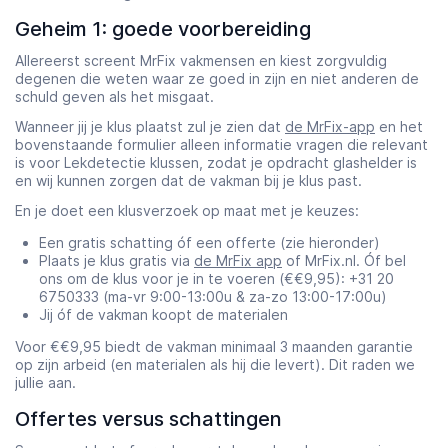
Geheim 1: goede voorbereiding
Allereerst screent MrFix vakmensen en kiest zorgvuldig
degenen die weten waar ze goed in zijn en niet anderen de
schuld geven als het misgaat.
Wanneer jij je klus plaatst zul je zien dat
de MrFix-app
en het
bovenstaande formulier alleen informatie vragen die relevant
is voor Lekdetectie klussen, zodat je opdracht glashelder is
en wij kunnen zorgen dat de vakman bij je klus past.
En je doet een klusverzoek op maat met je keuzes:
Een gratis schatting óf een offerte (zie hieronder)
Plaats je klus gratis via
de MrFix app
of MrFix.nl. Óf bel
ons om de klus voor je in te voeren (€€9,95): +31 20
6750333 (ma-vr 9:00-13:00u & za-zo 13:00-17:00u)
Jij óf de vakman koopt de materialen
Voor €€9,95 biedt de vakman minimaal 3 maanden garantie
op zijn arbeid (en materialen als hij die levert). Dit raden we
jullie aan.
Offertes versus schattingen