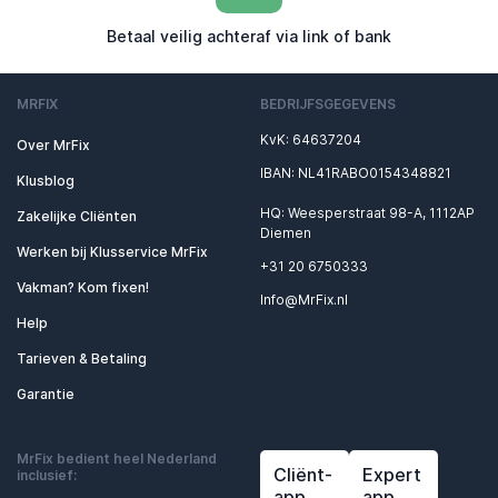
Betaal veilig achteraf via link of bank
MRFIX
BEDRIJFSGEGEVENS
KvK: 64637204
Over MrFix
IBAN: NL41RABO0154348821
Klusblog
HQ: Weesperstraat 98-A, 1112AP
Zakelijke Cliënten
Diemen
Werken bij Klusservice MrFix
+31 20 6750333
Vakman? Kom fixen!
Info@MrFix.nl
Help
Tarieven & Betaling
Garantie
MrFix bedient heel Nederland
Cliënt-
Expert
inclusief:
app
app