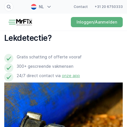
NL
Contact
+31 20 6750333
Schilder
Inloggen/Aanmelden
EN
Elektricien
FR
Lekdetectie?
DE
Klusjesman
ES
Gratis schatting of offerte vooraf
Loodgieter
300+ gescreende vakmensen
Slotenmaker
24/7 direct contact via
onze app
Witgoedmonteur
Hovenier
Schoonmaker