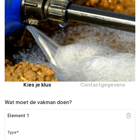
Computer expert
Help
Over MrFix
Log in als vakman
Kies je klus
Contactgegevens
Wat moet de vakman doen?
Element
1
Type*