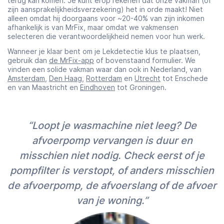
terug kan komen. Je kunt erop rekenen dat onze vakman (of
zijn aansprakelijkheidsverzekering) het in orde maakt! Niet
alleen omdat hij doorgaans voor ~20-40% van zijn inkomen
afhankelijk is van MrFix, maar omdat we vakmensen
selecteren die verantwoordelijkheid nemen voor hun werk.
Wanneer je klaar bent om je Lekdetectie klus te plaatsen,
gebruik dan
de MrFix-app
of bovenstaand formulier. We
vinden een solide vakman waar dan ook in Nederland, van
Amsterdam
,
Den Haag
,
Rotterdam
en
Utrecht
tot Enschede
en van Maastricht en
Eindhoven
tot Groningen.
“Loopt je wasmachine niet leeg? De
afvoerpomp vervangen is duur en
misschien niet nodig. Check eerst of je
pompfilter is verstopt, of anders misschien
de afvoerpomp, de afvoerslang of de afvoer
van je woning.”