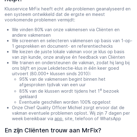
Klusservice MrFix heeft echt
alle
problemen geanalyseerd en
een systeem ontwikkeld dat de ergste en meest
voorkomende problemen vermijdt:
We vinden 80% van onze vakmensen via Cliënten en
andere vakmensen
We screenen en selecteren vakmensen op basis van 1-op-
1 gesprekken en document- en referentiechecks
We kiezen de juiste lokale vakman voor je klus op basis
van zijn kunde, onze analyse én feedback van Cliënten
We trainen en ondersteunen de vakman, zodat hij lang bij
ons blijft en jouw Lekdetectie-klus in één keer goed
uitvoert (80.000+ klussen sinds 2010):
95% van de vakmensen begint binnen het
afgesproken tijdvak van een uur
e
85% van de klussen wordt tijdens het 1
bezoek
geklaard
Eventuele geschillen worden 100% opgelost
Onze Chief Quality Officer Michiel zorgt ervoor dat de
vakman eventuele problemen oplost. Wij zijn 7 dagen per
week bereikbaar via
app
, site, telefoon of WhatsApp
En zijn Cliënten trouw aan MrFix?