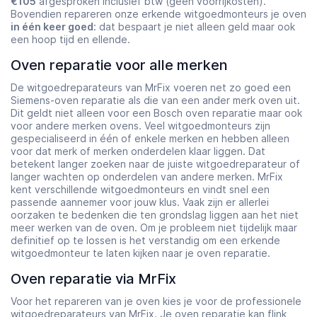
€105
afgesproken inclusief btw (géén voorrijkosten).
Bovendien repareren onze erkende witgoedmonteurs je oven
in één keer goed
: dat bespaart je niet alleen geld maar ook
een hoop tijd en ellende.
Oven reparatie voor alle merken
De witgoedreparateurs van MrFix voeren net zo goed een
Siemens-oven reparatie als die van een ander merk oven uit.
Dit geldt niet alleen voor een Bosch oven reparatie maar ook
voor andere merken ovens. Veel witgoedmonteurs zijn
gespecialiseerd in één of enkele merken en hebben alleen
voor dat merk of merken onderdelen klaar liggen. Dat
betekent langer zoeken naar de juiste witgoedreparateur of
langer wachten op onderdelen van andere merken. MrFix
kent verschillende witgoedmonteurs en vindt snel een
passende aannemer voor jouw klus. Vaak zijn er allerlei
oorzaken te bedenken die ten grondslag liggen aan het niet
meer werken van de oven. Om je probleem niet tijdelijk maar
definitief op te lossen is het verstandig om een erkende
witgoedmonteur te laten kijken naar je oven reparatie.
Oven reparatie via MrFix
Voor het repareren van je oven kies je voor de professionele
witgoedreparateurs van MrFix. Je oven reparatie kan flink