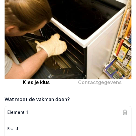
Computer expert
Help
Over MrFix
Log in als vakman
Kies je klus
Contactgegevens
Wat moet de vakman doen?
Element
1
Brand