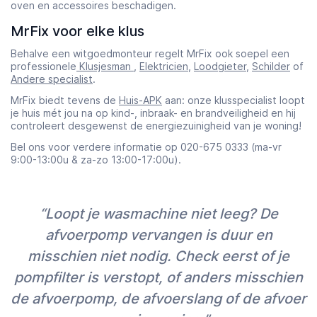
oven en accessoires beschadigen.
MrFix voor elke klus
Behalve een witgoedmonteur regelt MrFix ook soepel een
professionele
Klusjesman
,
Elektricien
,
Loodgieter
,
Schilder
of
Andere specialist
.
MrFix biedt tevens de
Huis-APK
aan: onze klusspecialist loopt
je huis mét jou na op kind-, inbraak- en brandveiligheid en hij
controleert desgewenst de energiezuinigheid van je woning!
Bel ons voor verdere informatie op 020-675 0333 (ma-vr
9:00-13:00u & za-zo 13:00-17:00u).
“Loopt je wasmachine niet leeg? De
afvoerpomp vervangen is duur en
misschien niet nodig. Check eerst of je
pompfilter is verstopt, of anders misschien
de afvoerpomp, de afvoerslang of de afvoer