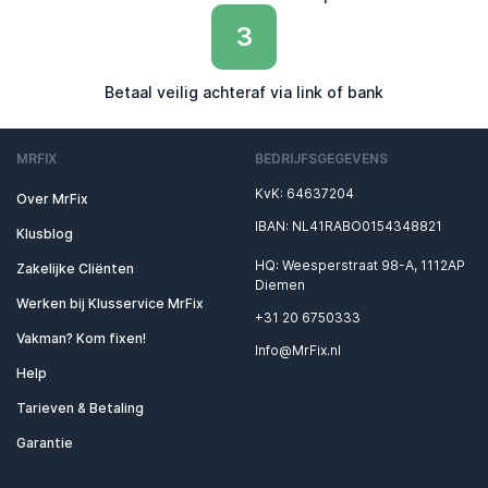
3
Betaal veilig achteraf via link of bank
MRFIX
BEDRIJFSGEGEVENS
KvK: 64637204
Over MrFix
IBAN: NL41RABO0154348821
Klusblog
HQ: Weesperstraat 98-A, 1112AP
Zakelijke Cliënten
Diemen
Werken bij Klusservice MrFix
+31 20 6750333
Vakman? Kom fixen!
Info@MrFix.nl
Help
Tarieven & Betaling
Garantie