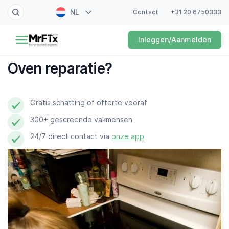
NL
Contact
+31 20 6750333
Schilder
Inloggen/Aanmelden
EN
Elektricien
FR
Oven reparatie?
DE
Klusjesman
ES
Gratis schatting of offerte vooraf
Loodgieter
300+ gescreende vakmensen
Slotenmaker
24/7 direct contact via
onze app
Witgoedmonteur
Hovenier
Schoonmaker