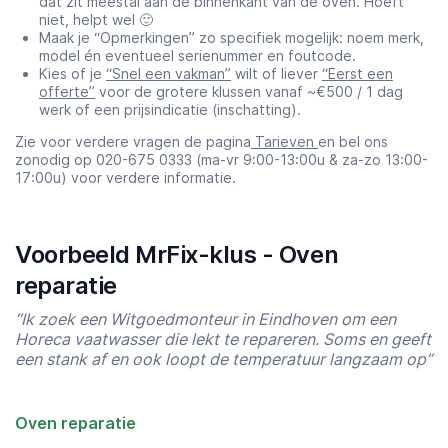
dat zit meestal aan de binnenkant van de oven. Hoeft
niet, helpt wel 🙂
Maak je “Opmerkingen” zo specifiek mogelijk: noem merk,
model én eventueel serienummer en foutcode.
Kies of je
“Snel een vakman”
wilt of liever
“Eerst een
offerte”
voor de grotere klussen vanaf ~€500 / 1 dag
werk of een prijsindicatie (inschatting).
Zie voor verdere vragen de pagina
Tarieven
en bel ons
zonodig op 020-675 0333 (ma-vr 9:00-13:00u & za-zo 13:00-
17:00u) voor verdere informatie.
Voorbeeld MrFix-klus - Oven
reparatie
“Ik zoek een Witgoedmonteur in Eindhoven om een
Horeca vaatwasser die lekt te repareren. Soms en geeft
een stank af en ook loopt de temperatuur langzaam op”
Oven reparatie
Starttijd
Eindtijd
07:00
23:00