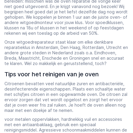
bereiden: misschien was de oven reparatie de vorige keer
niet goed uitgevoerd. En je krijgt vanavond nog bezoek! Wij
begrijpen heel goed dat je het liefst dezelfde dag nog wordt
geholpen. We koppelen je binnen 1 uur aan de juiste oven- of
andere witgoedmonteur voor jouw klus. Voor spoedklussen,
klussen na 18u of klussen in het weekend of op feestdagen
rekenen wij een toeslag op de arbeid van 50%.
Onze witgoedreparateur staat klaar om elke denkbare
reparatieklus in Amsterdam, Den Haag, Rotterdam, Utrecht en
andere grote steden in Nederland zoals o.a. Eindhoven,
Breda, Maastricht, Enschede en Groningen snel en accuraat
te klaren. Wel zo makkelijk en geruststellend, toch?
Tips voor het reinigen van je oven
Citroenen bevatten veel natuurlijke zuren en antibacteriële,
desinfecterende eigenschappen. Plaats een schaaltje water
met schijfjes citroen in een opgewarmde oven. De citroen zal
ervoor zorgen dat vet wordt opgelost en zorgt het ervoor
dat je oven weer fris zal ruiken. Je hoeft de oven alleen nog
maar met een doekje af te nemen.
voor metalen oppervlakken, hardnekkig vuil en accessoires
met een antiaanbaklaag, gebruik een speciaal
reinigingsmiddel. Agressieve schoonmaakmiddelen kunnen de