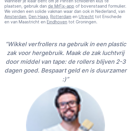
Wanneer je klaar bent om je Plinten schilderen klus te
plaatsen, gebruik dan
de MrFix-app
of bovenstaand formulier.
We vinden een solide vakman waar dan ook in Nederland, van
Amsterdam
,
Den Haag
,
Rotterdam
en
Utrecht
tot Enschede
en van Maastricht en
Eindhoven
tot Groningen.
“Wikkel verfrollers na gebruik in een plastic
zak voor hergebruik. Maak de zak luchtvrij
door middel van tape: de rollers blijven 2-3
dagen goed. Bespaart geld en is duurzamer
:)”