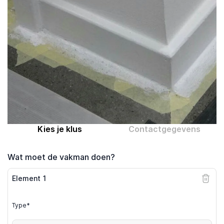
Computer expert
Help
Over MrFix
Log in als vakman
Kies je klus
Contactgegevens
Wat moet de vakman doen?
Element
1
Type*