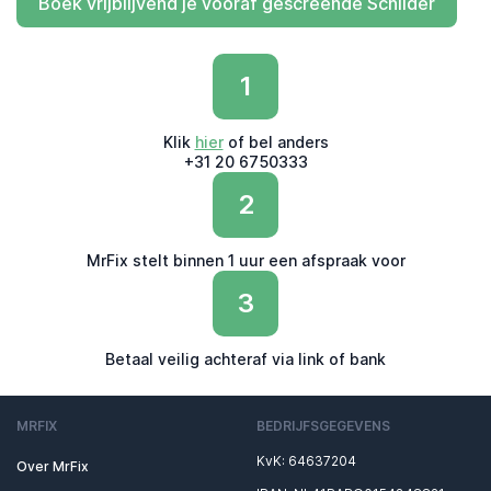
Boek vrijblijvend je vooraf gescreende Schilder
1
Klik
hier
of bel anders
+31 20 6750333
2
MrFix stelt binnen 1 uur een afspraak voor
3
Betaal veilig achteraf via link of bank
MRFIX
BEDRIJFSGEGEVENS
KvK: 64637204
Over MrFix