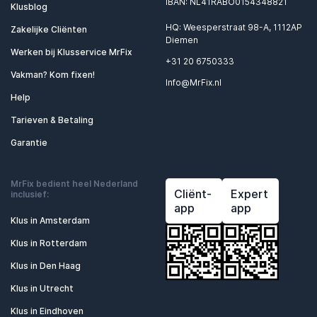
IBAN: NL41RABO0154348821
Klusblog
HQ: Weesperstraat 98-A, 1112AP
Zakelijke Cliënten
Diemen
Werken bij Klusservice MrFix
+31 20 6750333
Vakman? Kom fixen!
Info@MrFix.nl
Help
Tarieven & Betaling
Garantie
MrFix bedient heel Nederland
Cliënt-
Expert
inclusief:
app
app
Klus in Amsterdam
Klus in Rotterdam
Klus in Den Haag
Klus in Utrecht
Klus in Eindhoven