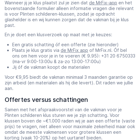
Wanneer jij je klus plaatst zul je zien dat
de MrFix-app
en het
bovenstaande formulier alleen informatie vragen die relevant
is voor Plinten schilderen-klussen, zodat je opdracht
glashelder is en wij kunnen zorgen dat de vakman bij je klus
past.
En je doet een klusverzoek op maat met je keuzes:
Een gratis schatting óf een offerte (zie hieronder)
Plaats je klus gratis via
de MrFix app
of MrFix.nl. Óf bel
ons om hem voor je in te voeren (€ 9.95): +31 20 6750333
(ma-vr 9:00-13:00u & za-zo 13:00-17:00u)
Jij óf de vakman koopt de materialen
Voor €9,95 biedt de vakman minimaal 3 maanden garantie op
zijn arbeid (en materialen als hij die levert). Dit raden we jullie
aan.
Offertes versus schattingen
Samen met het afspraakvoorstel van de vakman voor je
Plinten schilderen klus sturen we je zijn schatting. Voor
klussen boven de ~€1.000 raden wij je aan een offerte (vaste
prijs) te vragen, niet alleen voor maximale zekerheid maar ook
omdat de meeste vakmensen voor grotere klussen een
korting (vaak 10-20%) op het uurtarief bieden.