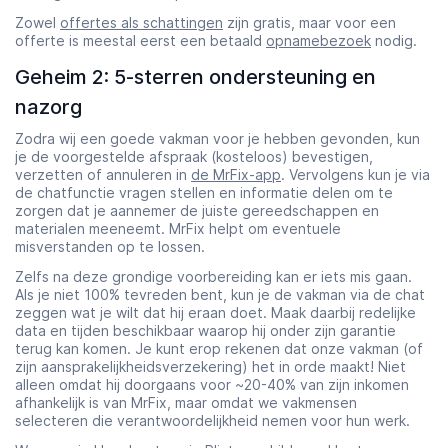
Zowel
offertes als schattingen
zijn gratis, maar voor een
offerte is meestal eerst een betaald
opnamebezoek
nodig.
Geheim 2: 5-sterren ondersteuning en
nazorg
Zodra wij een goede vakman voor je hebben gevonden, kun
je de voorgestelde afspraak (kosteloos) bevestigen,
verzetten of annuleren in
de MrFix-app
. Vervolgens kun je via
de chatfunctie vragen stellen en informatie delen om te
zorgen dat je aannemer de juiste gereedschappen en
materialen meeneemt. MrFix helpt om eventuele
misverstanden op te lossen.
Zelfs na deze grondige voorbereiding kan er iets mis gaan.
Als je niet 100% tevreden bent, kun je de vakman via de chat
zeggen wat je wilt dat hij eraan doet. Maak daarbij redelijke
data en tijden beschikbaar waarop hij onder zijn garantie
terug kan komen. Je kunt erop rekenen dat onze vakman (of
zijn aansprakelijkheidsverzekering) het in orde maakt! Niet
alleen omdat hij doorgaans voor ~20-40% van zijn inkomen
afhankelijk is van MrFix, maar omdat we vakmensen
selecteren die verantwoordelijkheid nemen voor hun werk.