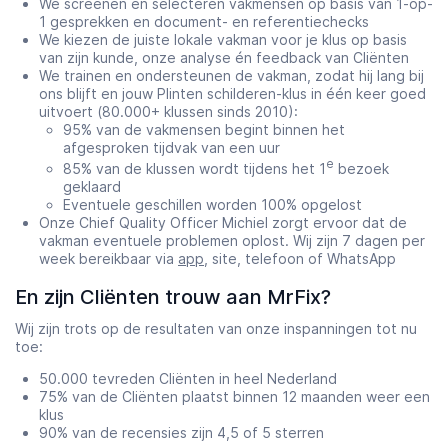
We screenen en selecteren vakmensen op basis van 1-op-
1 gesprekken en document- en referentiechecks
We kiezen de juiste lokale vakman voor je klus op basis
van zijn kunde, onze analyse én feedback van Cliënten
We trainen en ondersteunen de vakman, zodat hij lang bij
ons blijft en jouw Plinten schilderen-klus in één keer goed
uitvoert (80.000+ klussen sinds 2010):
95% van de vakmensen begint binnen het
afgesproken tijdvak van een uur
e
85% van de klussen wordt tijdens het 1
bezoek
geklaard
Eventuele geschillen worden 100% opgelost
Onze Chief Quality Officer Michiel zorgt ervoor dat de
vakman eventuele problemen oplost. Wij zijn 7 dagen per
week bereikbaar via
app
, site, telefoon of WhatsApp
En zijn Cliënten trouw aan MrFix?
Wij zijn trots op de resultaten van onze inspanningen tot nu
toe:
50.000 tevreden Cliënten in heel Nederland
75% van de Cliënten plaatst binnen 12 maanden weer een
klus
90% van de recensies zijn 4,5 of 5 sterren