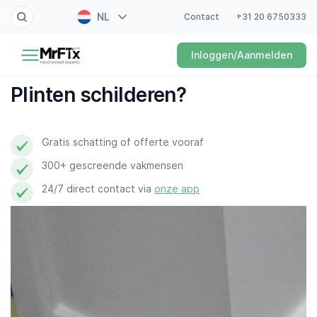
NL
Contact
+31 20 6750333
Schilder
Inloggen/Aanmelden
EN
Elektricien
FR
Plinten schilderen?
DE
Klusjesman
ES
Gratis schatting of offerte vooraf
Loodgieter
300+ gescreende vakmensen
Slotenmaker
24/7 direct contact via
onze app
Witgoedmonteur
Hovenier
Schoonmaker