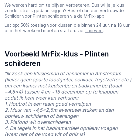
We werken hard om te blijven verbeteren. Dus wil je je klus
zonder stress gedaan krijgen? Bestel dan een vertrouwde
Schilder voor Plinten schilderen via
de MrFix-app
Let op: 50% toeslag voor klussen die binnen 24 uur, na 18 uur
of in het weekend moeten starten: zie
Tarieven
.
Voorbeeld MrFix-klus - Plinten
schilderen
“Ik zoek een klusjesman of aannemer in Amsterdam
(liever geen aparte loodgieter, schilder, tegelzetter etc.)
om een kamer met keukentje en badkamertje (toaal
~4,5×4) tussen 4 en ~15 december op te knappen
zodat ik hem weer kan verhuren:
1. Houtrot in een raam goed verhelpen
2. Muur van ~4,5×2,5m eventueel stuken en dan
opnieuw schilderen of behangen
3. Plafond wit overschilderen
4. De tegels in het badkamerdeel opnieuw voegen
(weet niet of de voeg wit of grijs is)