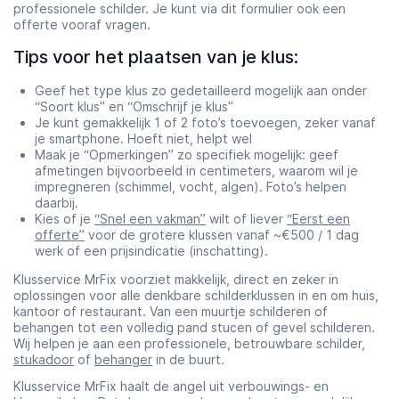
professionele schilder. Je kunt via dit formulier ook een
offerte vooraf vragen.
Tips voor het plaatsen van je klus:
Geef het type klus zo gedetailleerd mogelijk aan onder
“Soort klus” en “Omschrijf je klus”
Je kunt gemakkelijk 1 of 2 foto’s toevoegen, zeker vanaf
je smartphone. Hoeft niet, helpt wel
Maak je “Opmerkingen” zo specifiek mogelijk: geef
afmetingen bijvoorbeeld in centimeters, waarom wil je
impregneren (schimmel, vocht, algen). Foto’s helpen
daarbij.
Kies of je
“Snel een vakman”
wilt of liever
“Eerst een
offerte”
voor de grotere klussen vanaf ~€500 / 1 dag
werk of een prijsindicatie (inschatting).
Klusservice MrFix voorziet makkelijk, direct en zeker in
oplossingen voor alle denkbare schilderklussen in en om huis,
kantoor of restaurant. Van een muurtje schilderen of
behangen tot een volledig pand stucen of gevel schilderen.
Wij helpen je aan een professionele, betrouwbare schilder,
stukadoor
of
behanger
in de buurt.
Klusservice MrFix haalt de angel uit verbouwings- en