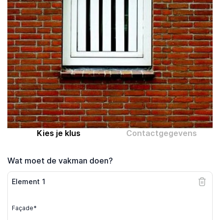
Computer expert
Help
Over MrFix
Log in als vakman
Kies je klus
Contactgegevens
Wat moet de vakman doen?
Element
1
Façade*