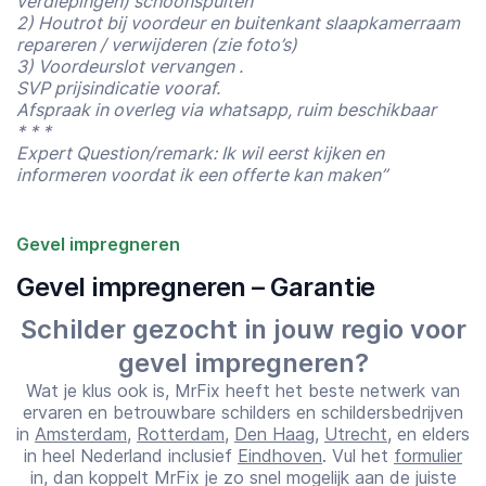
verdiepingen) schoonspuiten
2) Houtrot bij voordeur en buitenkant slaapkamerraam
repareren / verwijderen (zie foto’s)
3) Voordeurslot vervangen .
SVP prijsindicatie vooraf.
Afspraak in overleg via whatsapp, ruim beschikbaar
* * *
Expert Question/remark: Ik wil eerst kijken en
informeren voordat ik een offerte kan maken”
Gevel impregneren
Gevel impregneren – Garantie
Starttijd
Eindtijd
07:00
23:00
Schilder gezocht in jouw regio voor
gevel impregneren?
Wat je klus ook is, MrFix heeft het beste netwerk van
ervaren en betrouwbare schilders en schildersbedrijven
in
Amsterdam
,
Rotterdam
,
Den Haag
,
Utrecht
, en elders
in heel Nederland inclusief
Eindhoven
. Vul het
formulier
in, dan koppelt MrFix je zo snel mogelijk aan de juiste