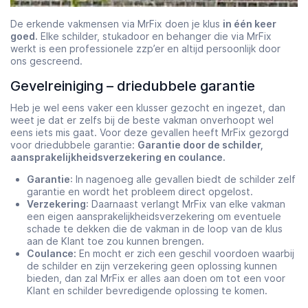
De erkende vakmensen via MrFix doen je klus
in één keer
goed.
Elke schilder, stukadoor en behanger die via MrFix
werkt is een professionele zzp’er en altijd persoonlijk door
ons gescreend.
Gevelreiniging – driedubbele garantie
Heb je wel eens vaker een klusser gezocht en ingezet, dan
weet je dat er zelfs bij de beste vakman onverhoopt wel
eens iets mis gaat. Voor deze gevallen heeft MrFix gezorgd
voor driedubbele garantie:
Garantie door de schilder,
aansprakelijkheidsverzekering en coulance.
Garantie
: In nagenoeg alle gevallen biedt de schilder zelf
garantie en wordt het probleem direct opgelost.
Verzekering
: Daarnaast verlangt MrFix van elke vakman
een eigen aansprakelijkheidsverzekering om eventuele
schade te dekken die de vakman in de loop van de klus
aan de Klant toe zou kunnen brengen.
Coulance:
En mocht er zich een geschil voordoen waarbij
de schilder en zijn verzekering geen oplossing kunnen
bieden, dan zal MrFix er alles aan doen om tot een voor
Klant en schilder bevredigende oplossing te komen.