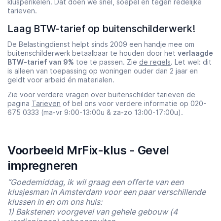
klusperikelen. Dat doen we snel, soepel en tegen redelijke
tarieven.
Laag BTW-tarief op buitenschilderwerk!
De Belastingdienst helpt sinds 2009 een handje mee om
buitenschilderwerk betaalbaar te houden door het
verlaagde
BTW-tarief van 9%
toe te passen. Zie
de regels
. Let wel: dit
is alleen van toepassing op woningen ouder dan 2 jaar en
geldt voor arbeid én materialen.
Zie voor verdere vragen over buitenschilder tarieven de
pagina
Tarieven
of bel ons voor verdere informatie op 020-
675 0333 (ma-vr 9:00-13:00u & za-zo 13:00-17:00u).
Voorbeeld MrFix-klus - Gevel
impregneren
“Goedemiddag, ik wil graag een offerte van een
klusjesman in Amsterdam voor een paar verschillende
klussen in en om ons huis:
1) Bakstenen voorgevel van gehele gebouw (4