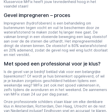
Klusservice MrFix heeft jouw tevredenheid hoog in het
vaandel staan!
Gevel impregneren – proces
Impregneren (hydrofoberen) is een behandeling om
buitenmuren tegen vocht en vuil te beschermen door ze
waterafstotend te maken zodat hij langer mee gaat. De
vakman brengt in een vloeiende beweging een laag vloeistof
aan over de de stenen die uithardt. Het impregneermiddel
dringt de stenen binnen. De vloeistof is 80% waterafstotend
en 20% ademend, zodat de gevel nog wel enig lucht doorlaat
en niet verstikt.
Met spoed een professional voor je klus?
Is de gevel van je bedrijf beklad vlak voor een belangrijke
bijeenkomst? Of wordt je huis binnenkort opgeleverd, of wil
je je keuken zorgeloos geschilderd hebben tijdens een
weekendje weg? MrFix zet ook met spoed vakmensen in,
zelfs tijdens de avonduren en in het weekend. De aannemers
van MrFix staan 24 uur per dag paraat.
Onze professionele schilders staan klaar om elke denkbare
klus in Amsterdam, Rotterdam, Den Haag, Utrecht en de rest
van Nederland inclusief Eindhoven snel en accuraat te klaren.