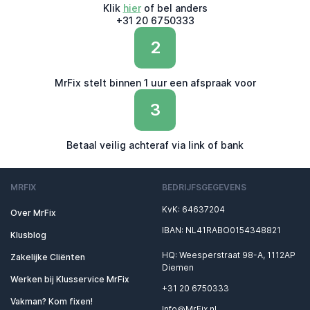
Klik
hier
of bel anders
+31 20 6750333
2
MrFix stelt binnen 1 uur een afspraak voor
3
Betaal veilig achteraf via link of bank
MRFIX
BEDRIJFSGEGEVENS
KvK: 64637204
Over MrFix
IBAN: NL41RABO0154348821
Klusblog
HQ: Weesperstraat 98-A, 1112AP
Zakelijke Cliënten
Diemen
Werken bij Klusservice MrFix
+31 20 6750333
Vakman? Kom fixen!
Info@MrFix.nl