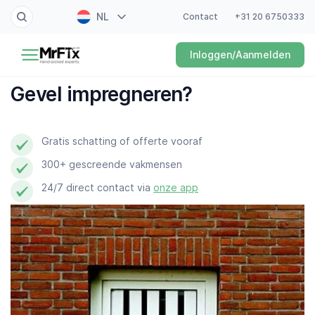
NL
Contact
+31 20 6750333
Schilder
Inloggen/Aanmelden
EN
Elektricien
FR
Gevel impregneren?
DE
Klusjesman
ES
Gratis schatting of offerte vooraf
Loodgieter
300+ gescreende vakmensen
Slotenmaker
24/7 direct contact via
onze app
Witgoedmonteur
Hovenier
Schoonmaker