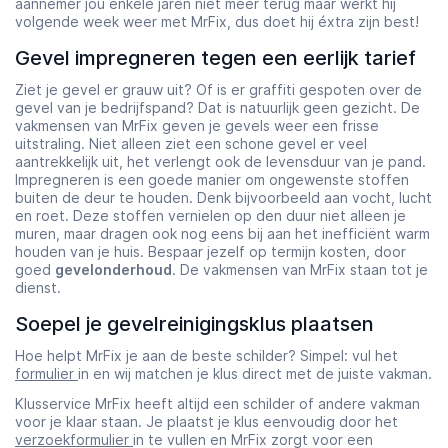
aannemer jou enkele jaren niet meer terug maar werkt hij
volgende week weer met MrFix, dus doet hij éxtra zijn best!
Gevel impregneren tegen een eerlijk tarief
Ziet je gevel er grauw uit? Of is er graffiti gespoten over de
gevel van je bedrijfspand? Dat is natuurlijk geen gezicht. De
vakmensen van MrFix geven je gevels weer een frisse
uitstraling. Niet alleen ziet een schone gevel er veel
aantrekkelijk uit, het verlengt ook de levensduur van je pand.
Impregneren is een goede manier om ongewenste stoffen
buiten de deur te houden. Denk bijvoorbeeld aan vocht, lucht
en roet. Deze stoffen vernielen op den duur niet alleen je
muren, maar dragen ook nog eens bij aan het inefficiënt warm
houden van je huis. Bespaar jezelf op termijn kosten, door
goed
gevelonderhoud
. De vakmensen van MrFix staan tot je
dienst.
Soepel je gevelreinigingsklus plaatsen
Hoe helpt MrFix je aan de beste schilder? Simpel: vul het
formulier
in en wij matchen je klus direct met de juiste vakman.
Klusservice MrFix heeft altijd een schilder of andere vakman
voor je klaar staan. Je plaatst je klus eenvoudig door het
verzoekformulier
in te vullen en MrFix zorgt voor een