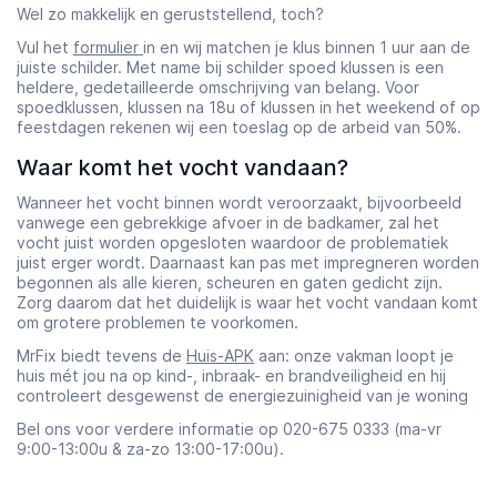
Wel zo makkelijk en geruststellend, toch?
Vul het
formulier
in en wij matchen je klus binnen 1 uur aan de
juiste schilder. Met name bij schilder spoed klussen is een
heldere, gedetailleerde omschrijving van belang. Voor
spoedklussen, klussen na 18u of klussen in het weekend of op
feestdagen rekenen wij een toeslag op de arbeid van 50%.
Waar komt het vocht vandaan?
Wanneer het vocht binnen wordt veroorzaakt, bijvoorbeeld
vanwege een gebrekkige afvoer in de badkamer, zal het
vocht juist worden opgesloten waardoor de problematiek
juist erger wordt. Daarnaast kan pas met impregneren worden
begonnen als alle kieren, scheuren en gaten gedicht zijn.
Zorg daarom dat het duidelijk is waar het vocht vandaan komt
om grotere problemen te voorkomen.
MrFix biedt tevens de
Huis-APK
aan: onze vakman loopt je
huis mét jou na op kind-, inbraak- en brandveiligheid en hij
controleert desgewenst de energiezuinigheid van je woning
Bel ons voor verdere informatie op 020-675 0333 (ma-vr
9:00-13:00u & za-zo 13:00-17:00u).