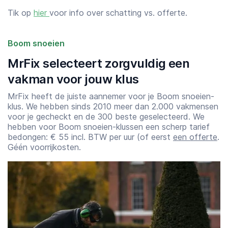
Tik op
hier
voor info over schatting vs. offerte.
Boom snoeien
MrFix selecteert zorgvuldig een
vakman voor jouw klus
MrFix heeft de juiste aannemer voor je Boom snoeien-
klus. We hebben sinds 2010 meer dan 2.000 vakmensen
voor je gecheckt en de 300 beste geselecteerd. We
hebben voor Boom snoeien-klussen een scherp tarief
bedongen: € 55 incl. BTW per uur (of eerst
een offerte
.
Géén voorrijkosten.