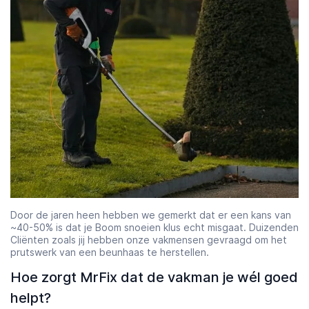
Door de jaren heen hebben we gemerkt dat er een kans van
~40-50% is dat je Boom snoeien klus echt misgaat. Duizenden
Cliënten zoals jij hebben onze vakmensen gevraagd om het
prutswerk van een beunhaas te herstellen.
Hoe zorgt MrFix dat de vakman je wél goed
helpt?