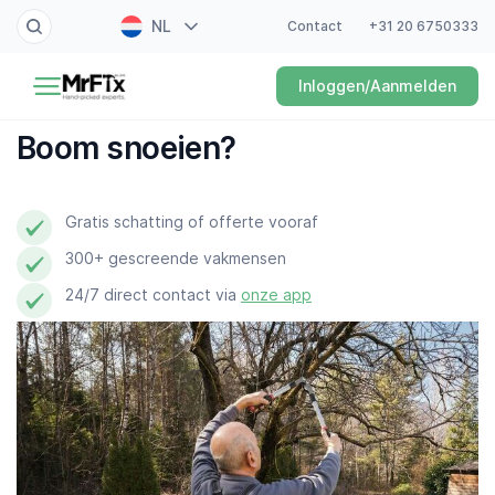
NL
Contact
+31 20 6750333
Schilder
Inloggen/Aanmelden
EN
Elektricien
FR
Boom snoeien?
DE
Klusjesman
ES
Gratis schatting of offerte vooraf
Loodgieter
300+ gescreende vakmensen
Slotenmaker
24/7 direct contact via
onze app
Witgoedmonteur
Hovenier
Schoonmaker