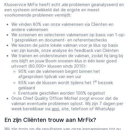
Klusservice MrFix heeft echt
alle
problemen geanalyseerd en
een systeem ontwikkeld dat de ergste en meest
voorkomende problemen vermijdt:
We vinden 80% van onze vakmensen via Cliënten en
andere vakmensen
We screenen en selecteren vakmensen op basis van 1-op-
1 gesprekken en document- en referentiechecks
We kiezen de juiste lokale vakman voor je klus op basis
van zijn kunde, onze analyse én feedback van Cliënten
We trainen en ondersteunen de vakman, zodat hij lang bij
ons blijft en jouw Boom snoeien-klus in één keer goed
uitvoert (80.000+ klussen sinds 2010):
95% van de vakmensen begint binnen het
afgesproken tijdvak van een uur
e
85% van de klussen wordt tijdens het 1
bezoek
geklaard
Eventuele geschillen worden 100% opgelost
Onze Chief Quality Officer Michiel zorgt ervoor dat de
vakman eventuele problemen oplost. Wij zijn 7 dagen per
week bereikbaar via
app
, site, telefoon of WhatsApp
En zijn Cliënten trouw aan MrFix?
Wij zijn trots op de resultaten van onze inspanningen tot nu