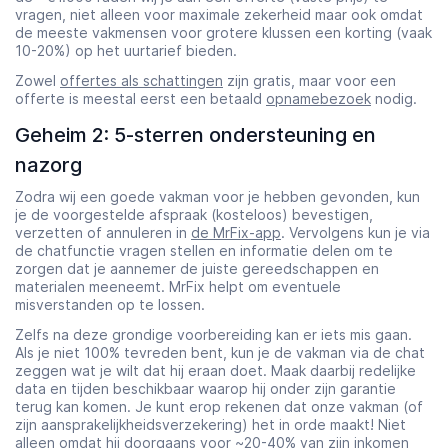
vragen, niet alleen voor maximale zekerheid maar ook omdat
de meeste vakmensen voor grotere klussen een korting (vaak
10-20%) op het uurtarief bieden.
Zowel
offertes als schattingen
zijn gratis, maar voor een
offerte is meestal eerst een betaald
opnamebezoek
nodig.
Geheim 2: 5-sterren ondersteuning en
nazorg
Zodra wij een goede vakman voor je hebben gevonden, kun
je de voorgestelde afspraak (kosteloos) bevestigen,
verzetten of annuleren in
de MrFix-app
. Vervolgens kun je via
de chatfunctie vragen stellen en informatie delen om te
zorgen dat je aannemer de juiste gereedschappen en
materialen meeneemt. MrFix helpt om eventuele
misverstanden op te lossen.
Zelfs na deze grondige voorbereiding kan er iets mis gaan.
Als je niet 100% tevreden bent, kun je de vakman via de chat
zeggen wat je wilt dat hij eraan doet. Maak daarbij redelijke
data en tijden beschikbaar waarop hij onder zijn garantie
terug kan komen. Je kunt erop rekenen dat onze vakman (of
zijn aansprakelijkheidsverzekering) het in orde maakt! Niet
alleen omdat hij doorgaans voor ~20-40% van zijn inkomen