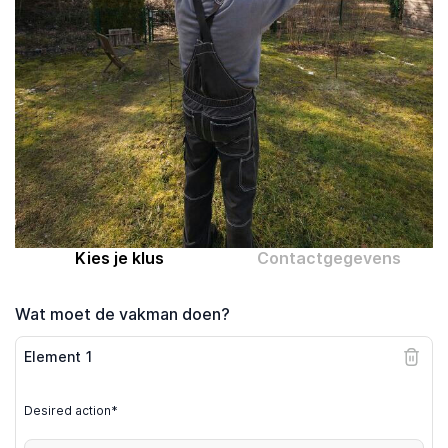
Computer expert
Help
Over MrFix
Log in als vakman
Kies je klus
Contactgegevens
Wat moet de vakman doen?
Element
1
Desired action*