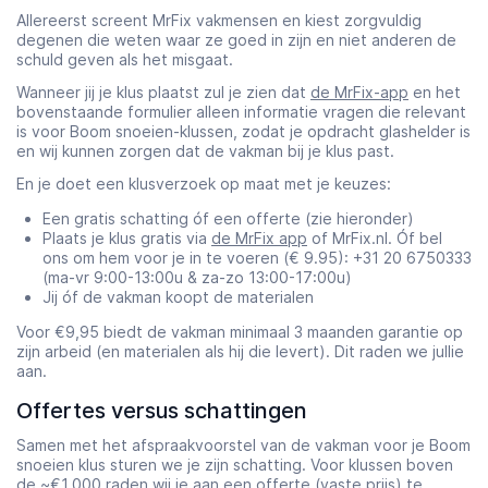
Allereerst screent MrFix vakmensen en kiest zorgvuldig
degenen die weten waar ze goed in zijn en niet anderen de
schuld geven als het misgaat.
Wanneer jij je klus plaatst zul je zien dat
de MrFix-app
en het
bovenstaande formulier alleen informatie vragen die relevant
is voor Boom snoeien-klussen, zodat je opdracht glashelder is
en wij kunnen zorgen dat de vakman bij je klus past.
En je doet een klusverzoek op maat met je keuzes:
Een gratis schatting óf een offerte (zie hieronder)
Plaats je klus gratis via
de MrFix app
of MrFix.nl. Óf bel
ons om hem voor je in te voeren (€ 9.95): +31 20 6750333
(ma-vr 9:00-13:00u & za-zo 13:00-17:00u)
Jij óf de vakman koopt de materialen
Voor €9,95 biedt de vakman minimaal 3 maanden garantie op
zijn arbeid (en materialen als hij die levert). Dit raden we jullie
aan.
Offertes versus schattingen
Samen met het afspraakvoorstel van de vakman voor je Boom
snoeien klus sturen we je zijn schatting. Voor klussen boven
de ~€1.000 raden wij je aan een offerte (vaste prijs) te