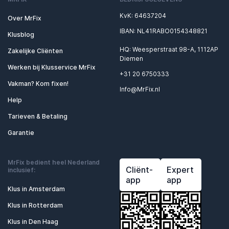
KvK: 64637204
Over MrFix
IBAN: NL41RABO0154348821
Klusblog
HQ: Weesperstraat 98-A, 1112AP
Zakelijke Cliënten
Diemen
Werken bij Klusservice MrFix
+31 20 6750333
Vakman? Kom fixen!
Info@MrFix.nl
Help
Tarieven & Betaling
Garantie
MrFix bedient heel Nederland
Cliënt-
Expert
inclusief:
app
app
Klus in Amsterdam
Klus in Rotterdam
Klus in Den Haag