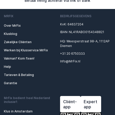
Betaal veilig achteraf via link of bank
MRFIX
BEDRIJFSGEGEVENS
KvK: 64637204
Over MrFix
IBAN: NL41RABO0154348821
Klusblog
HQ: Weesperstraat 98-A, 1112AP
Zakelijke Cliënten
Diemen
Werken bij Klusservice MrFix
+31 20 6750333
Vakman? Kom fixen!
Info@MrFix.nl
Help
Tarieven & Betaling
Garantie
MrFix bedient heel Nederland
Cliënt-
Expert
inclusief:
app
app
Klus in Amsterdam