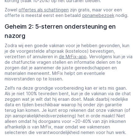
korting (vaak 10-20%) op het uurtarief bieden.
Zowel
offertes als schattingen
zijn gratis, maar voor een
offerte is meestal eerst een betaald
opnamebezoek
nodig.
Geheim 2: 5-sterren ondersteuning en
nazorg
Zodra wij een goede vakman voor je hebben gevonden, kun
je de voorgestelde afspraak (kosteloos) bevestigen,
verzetten of annuleren in
de MrFix-app
. Vervolgens kun je via
de chatfunctie vragen stellen en informatie delen om te
zorgen dat je aannemer de juiste gereedschappen en
materialen meeneemt. MrFix helpt om eventuele
misverstanden op te lossen.
Zelfs na deze grondige voorbereiding kan er iets mis gaan.
Als je niet 100% tevreden bent, kun je de vakman via de chat
zeggen wat je wilt dat hij eraan doet. Maak daarbij redelijke
data en tijden beschikbaar waarop hij onder zijn garantie
terug kan komen. Je kunt erop rekenen dat onze vakman (of
zijn aansprakelijkheidsverzekering) het in orde maakt! Niet
alleen omdat hij doorgaans voor ~20-40% van zijn inkomen
afhankelijk is van MrFix, maar omdat we vakmensen
selecteren die verantwoordelijkheid nemen voor hun werk.