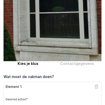
Computer expert
Help
Over MrFix
Log in als vakman
Kies je klus
Contactgegevens
Wat moet de vakman doen?
Element
1
Desired action*