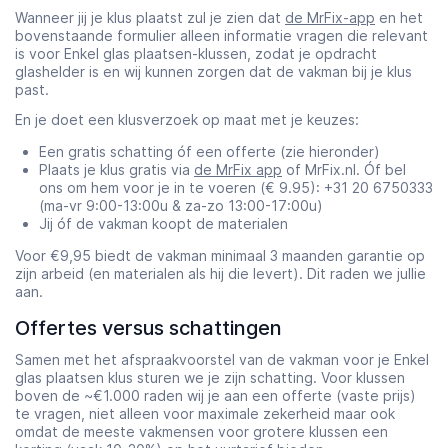
Wanneer jij je klus plaatst zul je zien dat
de MrFix-app
en het
bovenstaande formulier alleen informatie vragen die relevant
is voor Enkel glas plaatsen-klussen, zodat je opdracht
glashelder is en wij kunnen zorgen dat de vakman bij je klus
past.
En je doet een klusverzoek op maat met je keuzes:
Een gratis schatting óf een offerte (zie hieronder)
Plaats je klus gratis via
de MrFix app
of MrFix.nl. Óf bel
ons om hem voor je in te voeren (€ 9.95): +31 20 6750333
(ma-vr 9:00-13:00u & za-zo 13:00-17:00u)
Jij óf de vakman koopt de materialen
Voor €9,95 biedt de vakman minimaal 3 maanden garantie op
zijn arbeid (en materialen als hij die levert). Dit raden we jullie
aan.
Offertes versus schattingen
Samen met het afspraakvoorstel van de vakman voor je Enkel
glas plaatsen klus sturen we je zijn schatting. Voor klussen
boven de ~€1.000 raden wij je aan een offerte (vaste prijs)
te vragen, niet alleen voor maximale zekerheid maar ook
omdat de meeste vakmensen voor grotere klussen een