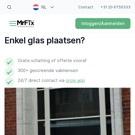
NL
Contact
+31 20 6750333
Schilder
Inloggen/Aanmelden
EN
Elektricien
FR
Enkel glas plaatsen?
DE
Klusjesman
ES
Gratis schatting of offerte vooraf
Loodgieter
300+ gescreende vakmensen
Slotenmaker
24/7 direct contact via
onze app
Witgoedmonteur
Hovenier
Schoonmaker