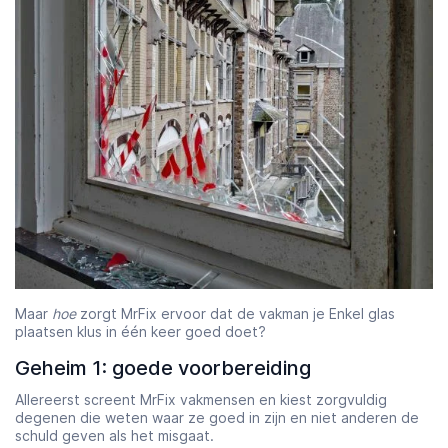
Maar
hoe
zorgt MrFix ervoor dat de vakman je Enkel glas
plaatsen klus in één keer goed doet?
Geheim 1: goede voorbereiding
Allereerst screent MrFix vakmensen en kiest zorgvuldig
degenen die weten waar ze goed in zijn en niet anderen de
schuld geven als het misgaat.