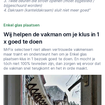
3. Twee deuren die stroef openen (moet bijgesteld /
bijgeschuurd worden)
4. Dakraam (kanteldakraam) sluit niet meer goed”
Enkel glas plaatsen
Wij helpen de vakman om je klus in 1
x goed te doen
MrFix selecteert niet alleen vertrouwde vakmensen
maar traint en ondersteunt hen om je Enkel glas
plaatsen-klus in 1 bezoek goed te doen. En mocht je
tóch niet 100% tevreden zijn, dan zorgen wij ervoor dat
de vakman snel terugkomt en het in orde maakt.
Starttijd
Eindtijd
07:00
23:00