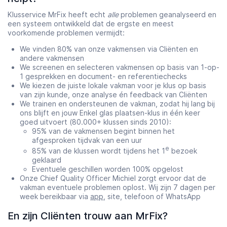
Klusservice MrFix heeft echt
alle
problemen geanalyseerd en
een systeem ontwikkeld dat de ergste en meest
voorkomende problemen vermijdt:
We vinden 80% van onze vakmensen via Cliënten en
andere vakmensen
We screenen en selecteren vakmensen op basis van 1-op-
1 gesprekken en document- en referentiechecks
We kiezen de juiste lokale vakman voor je klus op basis
van zijn kunde, onze analyse én feedback van Cliënten
We trainen en ondersteunen de vakman, zodat hij lang bij
ons blijft en jouw Enkel glas plaatsen-klus in één keer
goed uitvoert (80.000+ klussen sinds 2010):
95% van de vakmensen begint binnen het
afgesproken tijdvak van een uur
e
85% van de klussen wordt tijdens het 1
bezoek
geklaard
Eventuele geschillen worden 100% opgelost
Onze Chief Quality Officer Michiel zorgt ervoor dat de
vakman eventuele problemen oplost. Wij zijn 7 dagen per
week bereikbaar via
app
, site, telefoon of WhatsApp
En zijn Cliënten trouw aan MrFix?