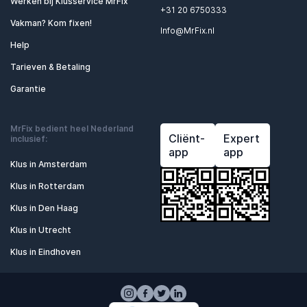
Werken bij Klusservice MrFix
+31 20 6750333
Vakman? Kom fixen!
Info@MrFix.nl
Help
Tarieven & Betaling
Garantie
MrFix bedient heel Nederland
Cliënt-
Expert
inclusief:
app
app
Klus in Amsterdam
Klus in Rotterdam
Klus in Den Haag
Klus in Utrecht
Klus in Eindhoven