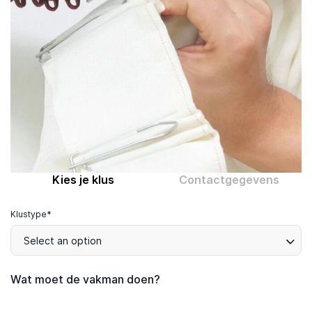
Computer expert
Help
Over MrFix
Log in als vakman
Kies je klus
Contactgegevens
Klustype*
Select an option
Wat moet de vakman doen?