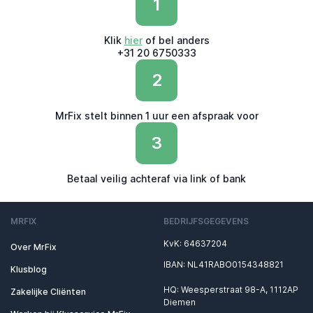
1
Klik
hier
of bel anders
+31 20 6750333
2
MrFix stelt binnen 1 uur een afspraak voor
3
Betaal veilig achteraf via link of bank
MRFIX
BEDRIJFSGEGEVENS
KvK: 64637204
Over MrFix
IBAN: NL41RABO0154348821
Klusblog
HQ: Weesperstraat 98-A, 1112AP
Zakelijke Cliënten
Diemen