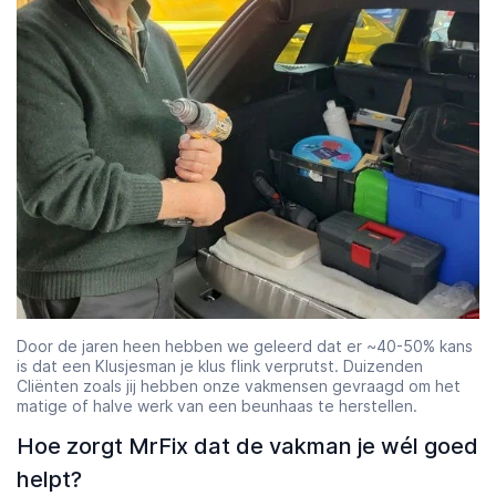
Door de jaren heen hebben we geleerd dat er ~40-50% kans
is dat een Klusjesman je klus flink verprutst. Duizenden
Cliënten zoals jij hebben onze vakmensen gevraagd om het
matige of halve werk van een beunhaas te herstellen.
Hoe zorgt MrFix dat de vakman je wél goed
helpt?