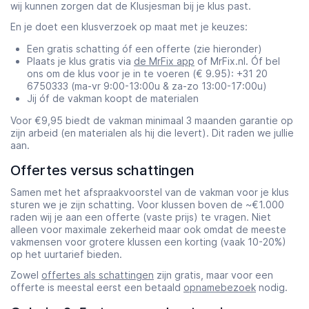
wij kunnen zorgen dat de Klusjesman bij je klus past.
En je doet een klusverzoek op maat met je keuzes:
Een gratis schatting óf een offerte (zie hieronder)
Plaats je klus gratis via
de MrFix app
of MrFix.nl. Óf bel
ons om de klus voor je in te voeren (€ 9.95): +31 20
6750333 (ma-vr 9:00-13:00u & za-zo 13:00-17:00u)
Jij óf de vakman koopt de materialen
Voor €9,95 biedt de vakman minimaal 3 maanden garantie op
zijn arbeid (en materialen als hij die levert). Dit raden we jullie
aan.
Offertes versus schattingen
Samen met het afspraakvoorstel van de vakman voor je klus
sturen we je zijn schatting. Voor klussen boven de ~€1.000
raden wij je aan een offerte (vaste prijs) te vragen. Niet
alleen voor maximale zekerheid maar ook omdat de meeste
vakmensen voor grotere klussen een korting (vaak 10-20%)
op het uurtarief bieden.
Zowel
offertes als schattingen
zijn gratis, maar voor een
offerte is meestal eerst een betaald
opnamebezoek
nodig.