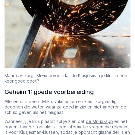
Starttijd
Eindtijd
07:00
23:00
Maar
hoe
zorgt MrFix ervoor dat de Klusjesman je klus in één
keer goed doet?
Geheim 1: goede voorbereiding
Allereerst screent MrFix vakmensen en kiest zorgvuldig
degenen die weten waar ze goed in zijn en niet anderen de
schuld geven als het misgaat.
Wanneer jij je klus plaatst zul je zien dat
de MrFix-app
en het
bovenstaande formulier alleen informatie vragen die relevant
is voor Klusjesman-klussen, zodat je opdracht glashelder is en