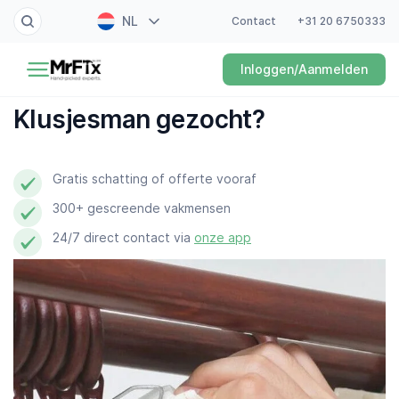
NL
Contact
+31 20 6750333
Schilder
Inloggen/Aanmelden
EN
Elektricien
FR
Klusjesman gezocht?
DE
Klusjesman
ES
Gratis schatting of offerte vooraf
Loodgieter
300+ gescreende vakmensen
Slotenmaker
24/7 direct contact via
onze app
Witgoedmonteur
Hovenier
Schoonmaker