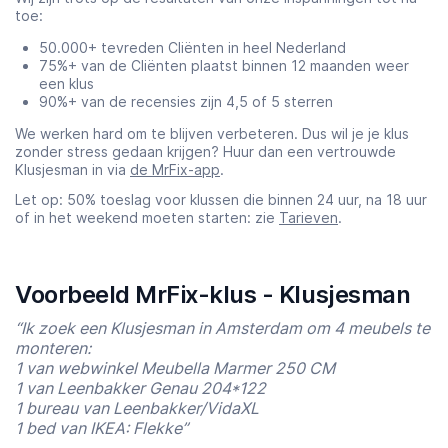
toe:
50.000+ tevreden Cliënten in heel Nederland
75%+ van de Cliënten plaatst binnen 12 maanden weer
een klus
90%+ van de recensies zijn 4,5 of 5 sterren
We werken hard om te blijven verbeteren. Dus wil je je klus
zonder stress gedaan krijgen? Huur dan een vertrouwde
Klusjesman in via
de MrFix-app
.
Let op: 50% toeslag voor klussen die binnen 24 uur, na 18 uur
of in het weekend moeten starten: zie
Tarieven
.
Voorbeeld MrFix-klus - Klusjesman
“Ik zoek een Klusjesman in Amsterdam om 4 meubels te
monteren:
1 van webwinkel Meubella Marmer 250 CM
1 van Leenbakker Genau 204*122
1 bureau van Leenbakker/VidaXL
1 bed van IKEA: Flekke”