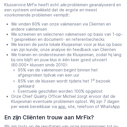
Klusservice MrFix heeft echt
alle
problemen geanalyseerd en
een systeem ontwikkeld dat de ergste en meest
voorkomende problemen vermijdt:
We vinden 80% van onze vakmensen via Cliënten en
andere vakmensen
We screenen en selecteren vakmensen op basis van 1-op-
1 gesprekken en document- en referentiechecks
We kiezen de juiste lokale Klusjesman voor je klus op basis
van zijn kunde, onze analyse én feedback van Cliënten
We trainen en ondersteunen de Klusjesman, zodat hij lang
bij ons blijft en jouw klus in één keer goed uitvoert
(80.000+ klussen sinds 2010):
95% van de vakmensen begint binnen het
afgesproken tijdvak van een uur
e
85% van de klussen wordt tijdens het 1
bezoek
geklaard
Eventuele geschillen worden 100% opgelost
Onze Chief Quality Officer Michiel zorgt ervoor dat de
Klusjesman eventuele problemen oplost. Wij zijn 7 dagen
per week bereikbaar via
app
, site, telefoon of WhatsApp
En zijn Cliënten trouw aan MrFix?
Wij zijn trots op de resultaten van onze inspanningen tot nu