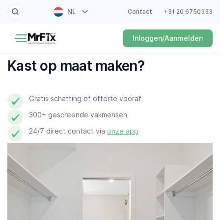
NL
Contact
+31 20 6750333
Schilder
Inloggen/Aanmelden
EN
Elektricien
FR
Kast op maat maken?
DE
Klusjesman
ES
Gratis schatting of offerte vooraf
Loodgieter
300+ gescreende vakmensen
Slotenmaker
24/7 direct contact via
onze app
Witgoedmonteur
Hovenier
Schoonmaker