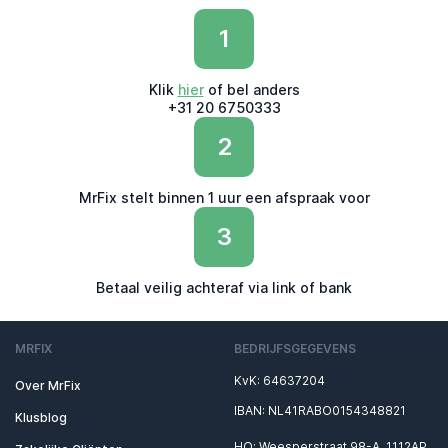
1
Klik
hier
of bel anders
+31 20 6750333
2
MrFix stelt binnen 1 uur een afspraak voor
3
Betaal veilig achteraf via link of bank
MRFIX
BEDRIJFSGEGEVENS
KvK: 64637204
Over MrFix
IBAN: NL41RABO0154348821
Klusblog
HQ: Weesperstraat 98-A, 1112AP