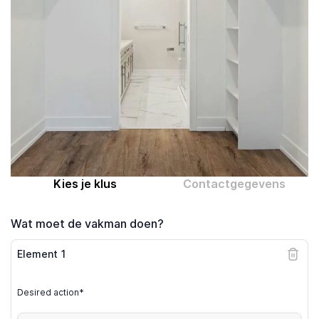
Computer expert
Help
Over MrFix
Log in als vakman
Kies je klus
Contactgegevens
Wat moet de vakman doen?
Element
1
Desired action*