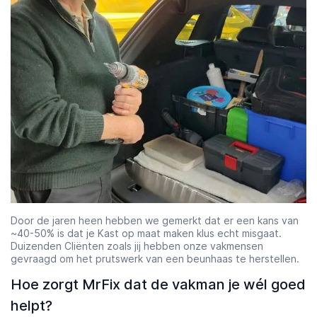
Door de jaren heen hebben we gemerkt dat er een kans van
~40-50% is dat je Kast op maat maken klus echt misgaat.
Duizenden Cliënten zoals jij hebben onze vakmensen
gevraagd om het prutswerk van een beunhaas te herstellen.
Hoe zorgt MrFix dat de vakman je wél goed
helpt?