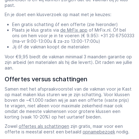
past.
En je doet een klusverzoek op maat met je keuzes:
Een gratis schatting óf een offerte (zie hieronder)
Plaats je klus gratis via
de MrFix app
of MrFix.nl. Óf bel
ons om hem voor je in te voeren (€ 9.95): +31 20 6750333
(ma-vr 9:00-13:00u & za-zo 13:00-17:00u)
Jij óf de vakman koopt de materialen
Voor €9,95 biedt de vakman minimaal 3 maanden garantie op
zijn arbeid (en materialen als hij die levert). Dit raden we jullie
aan.
Offertes versus schattingen
Samen met het afspraakvoorstel van de vakman voor je Kast
op maat maken klus sturen we je zijn schatting. Voor klussen
boven de ~€1.000 raden wij je aan een offerte (vaste prijs)
te vragen, niet alleen voor maximale zekerheid maar ook
omdat de meeste vakmensen voor grotere klussen een
korting (vaak 10-20%) op het uurtarief bieden.
Zowel
offertes als schattingen
zijn gratis, maar voor een
offerte is meestal eerst een betaald
opnamebezoek
nodig.