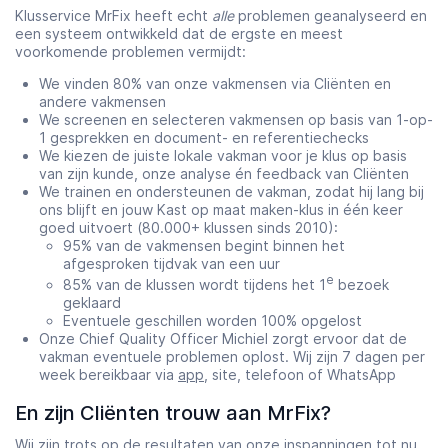
Klusservice MrFix heeft echt
alle
problemen geanalyseerd en
een systeem ontwikkeld dat de ergste en meest
voorkomende problemen vermijdt:
We vinden 80% van onze vakmensen via Cliënten en
andere vakmensen
We screenen en selecteren vakmensen op basis van 1-op-
1 gesprekken en document- en referentiechecks
We kiezen de juiste lokale vakman voor je klus op basis
van zijn kunde, onze analyse én feedback van Cliënten
We trainen en ondersteunen de vakman, zodat hij lang bij
ons blijft en jouw Kast op maat maken-klus in één keer
goed uitvoert (80.000+ klussen sinds 2010):
95% van de vakmensen begint binnen het
afgesproken tijdvak van een uur
e
85% van de klussen wordt tijdens het 1
bezoek
geklaard
Eventuele geschillen worden 100% opgelost
Onze Chief Quality Officer Michiel zorgt ervoor dat de
vakman eventuele problemen oplost. Wij zijn 7 dagen per
week bereikbaar via
app
, site, telefoon of WhatsApp
En zijn Cliënten trouw aan MrFix?
Wij zijn trots op de resultaten van onze inspanningen tot nu