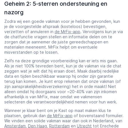
Geheim 2: 5-sterren ondersteuning en
nazorg
Zodra wij een goede vakman voor je hebben gevonden, kun
je de voorgestelde afspraak (kosteloos) bevestigen,
verzetten of annuleren in
de MrFix-app
. Vervolgens kun je via
de chatfunctie vragen stellen en informatie delen om te
zorgen dat je aannemer de juiste gereedschappen en
materialen meeneemt. MrFix helpt om eventuele
misverstanden op te lossen.
Zelfs na deze grondige voorbereiding kan er iets mis gaan.
Als je niet 100% tevreden bent, kun je de vakman via de chat
zeggen wat je wilt dat hij eraan doet. Maak daarbij redelijke
data en tijden beschikbaar waarop hij onder zijn garantie
terug kan komen. Je kunt erop rekenen dat onze vakman (of
zijn aansprakelijkheidsverzekering) het in orde maakt! Niet
alleen omdat hij doorgaans voor ~20-40% van zijn inkomen
afhankelijk is van MrFix, maar omdat we vakmensen
selecteren die verantwoordelijkheid nemen voor hun werk.
Wanneer je klaar bent om je Kast op maat maken klus te
plaatsen, gebruik dan
de MrFix-app
of bovenstaand formulier.
We vinden een solide vakman waar dan ook in Nederland, van
Amsterdam
,
Den Haag
,
Rotterdam
en
Utrecht
tot Enschede