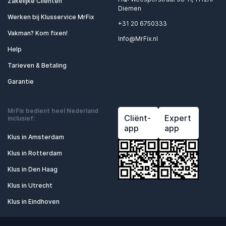
Zakelijke Cliënten
Diemen
Werken bij Klusservice MrFix
+31 20 6750333
Vakman? Kom fixen!
Info@MrFix.nl
Help
Tarieven & Betaling
Garantie
MrFix bedient heel Nederland
Cliënt-
Expert
inclusief:
app
app
Klus in Amsterdam
Klus in Rotterdam
Klus in Den Haag
Klus in Utrecht
Klus in Eindhoven