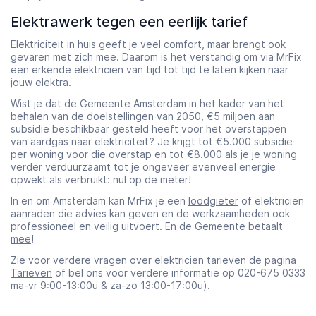
Elektrawerk tegen een eerlijk tarief
Elektriciteit in huis geeft je veel comfort, maar brengt ook
gevaren met zich mee. Daarom is het verstandig om via MrFix
een erkende elektricien van tijd tot tijd te laten kijken naar
jouw elektra.
Wist je dat de Gemeente Amsterdam in het kader van het
behalen van de doelstellingen van 2050, €5 miljoen aan
subsidie beschikbaar gesteld heeft voor het overstappen
van aardgas naar elektriciteit? Je krijgt tot €5.000 subsidie
per woning voor die overstap en tot €8.000 als je je woning
verder verduurzaamt tot je ongeveer evenveel energie
opwekt als verbruikt: nul op de meter!
In en om Amsterdam kan MrFix je een
loodgieter
of elektricien
aanraden die advies kan geven en de werkzaamheden ook
professioneel en veilig uitvoert. En
de Gemeente betaalt
mee
!
Zie voor verdere vragen over elektricien tarieven de pagina
Tarieven
of bel ons voor verdere informatie op 020-675 0333
ma-vr 9:00-13:00u & za-zo 13:00-17:00u).