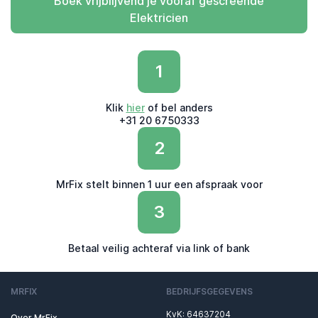
Boek vrijblijvend je vooraf gescreende
Elektricien
1
Klik
hier
of bel anders
+31 20 6750333
2
MrFix stelt binnen 1 uur een afspraak voor
3
Betaal veilig achteraf via link of bank
MRFIX
BEDRIJFSGEGEVENS
KvK: 64637204
Over MrFix