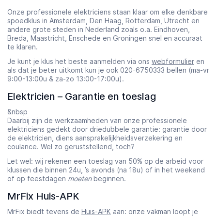
Onze professionele elektriciens staan klaar om elke denkbare
spoedklus in Amsterdam, Den Haag, Rotterdam, Utrecht en
andere grote steden in Nederland zoals o.a. Eindhoven,
Breda, Maastricht, Enschede en Groningen snel en accuraat
te klaren.
Je kunt je klus het beste aanmelden via ons
webformulier
en
als dat je beter uitkomt kun je ook 020-6750333 bellen (ma-vr
9:00-13:00u & za-zo 13:00-17:00u).
Elektricien – Garantie en toeslag
&nbsp
Daarbij zijn de werkzaamheden van onze professionele
elektriciens gedekt door driedubbele garantie: garantie door
de elektricien, diens aansprakelijkheidsverzekering en
coulance. Wel zo geruststellend, toch?
Let wel: wij rekenen een toeslag van 50% op de arbeid voor
klussen die binnen 24u, ’s avonds (na 18u) of in het weekend
of op feestdagen
moeten
beginnen.
MrFix Huis-APK
MrFix biedt tevens de
Huis-APK
aan: onze vakman loopt je