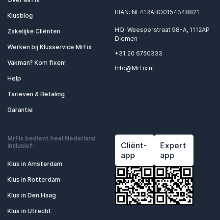
IBAN: NL41RABO0154348821
Klusblog
HQ: Weesperstraat 98-A, 1112AP
Zakelijke Cliënten
Diemen
Werken bij Klusservice MrFix
+31 20 6750333
Vakman? Kom fixen!
Info@MrFix.nl
Help
Tarieven & Betaling
Garantie
MrFix bedient heel Nederland
Cliënt-
Expert
inclusief:
app
app
Klus in Amsterdam
Klus in Rotterdam
Klus in Den Haag
Klus in Utrecht