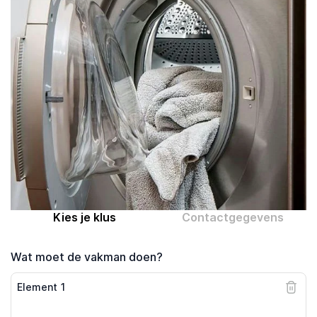
Computer expert
Help
Over MrFix
Log in als vakman
Kies je klus
Contactgegevens
Wat moet de vakman doen?
Element
1