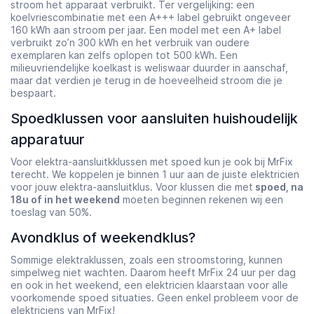
stroom het apparaat verbruikt. Ter vergelijking: een
koelvriescombinatie met een A+++ label gebruikt ongeveer
160 kWh aan stroom per jaar. Een model met een A+ label
verbruikt zo’n 300 kWh en het verbruik van oudere
exemplaren kan zelfs oplopen tot 500 kWh. Een
milieuvriendelijke koelkast is weliswaar duurder in aanschaf,
maar dat verdien je terug in de hoeveelheid stroom die je
bespaart.
Spoedklussen voor aansluiten huishoudelijk
apparatuur
Voor elektra-aansluitkklussen met spoed kun je ook bij MrFix
terecht. We koppelen je binnen 1 uur aan de juiste elektricien
voor jouw elektra-aansluitklus. Voor klussen die met
spoed, na
18u of in het weekend
moeten beginnen rekenen wij een
toeslag van 50%.
Avondklus of weekendklus?
Sommige elektraklussen, zoals een stroomstoring, kunnen
simpelweg niet wachten. Daarom heeft MrFix 24 uur per dag
en ook in het weekend, een elektricien klaarstaan voor alle
voorkomende spoed situaties. Geen enkel probleem voor de
elektriciens van MrFix!