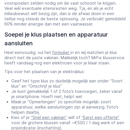
voorspoelen zelden nodig om de vaat schoont te krijgen.
Veel wél eventuele etensresten weg. Tja, en als je echt
milieubewust wilt bezig zijn, dan is de afwas doen in een
teiltje nog steeds de beste oplossing. Je verbruikt gemiddeld
60% minder energie dan met een vaatwasser.
Soepel je klus plaatsen en apparatuur
aansluiten
Heel eenvoudig: vul het
formulier
in en wij matchen je klus
direct met de juiste vakman. Makkelijk toch? MrFix klusservice
heeft vandaag nog een elektricien voor je klaar staan.
Tips voor het plaatsen van je elektraklus:
Geef het type klus zo duidelijk mogelijk aan onder “Soort
klus” en “Omschrijf je klus”
Je kunt gemakkelijk 1 of 2 foto’s toevoegen, zeker vanaf
je smartphone. Hoeft niet, helpt wel
Maak je “Opmerkingen” zo specifiek mogelijk: soort
apparatuur, welke aansluitingen zijn al aanwezig. Foto’s
helpen daarbij.
Kies of je
“Snel een vakman”
wilt of
“Eerst een offerte”
voor de grotere klussen vanaf ~€500 / 1 dag werk of een
prijsindicatie (inschatting).