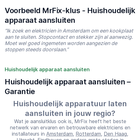
Voorbeeld MrFix-klus - Huishoudelijk
apparaat aansluiten
“Ik zoek en elektricien in Amsterdam om een kookplaat
aan te sluiten. Stopcontact en stekker zijn al aanwezig.
Moet wel goed ingemeten worden aangezien de
stoppen steeds doorslaan.”
Huishoudelijk apparaat aansluiten
Huishoudelijk apparaat aansluiten –
Garantie
Huishoudelijk apparatuur laten
Starttijd
Eindtijd
07:00
23:00
aansluiten in jouw regio?
Wat je aansluitklus ook is, MrFix heeft het beste
netwerk van ervaren en betrouwbare elektriciens en
installateurs in
Amsterdam
,
Rotterdam
,
Den Haag
,