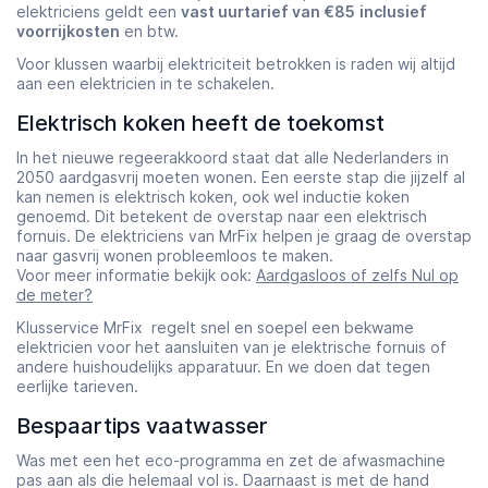
elektriciens geldt een
vast uurtarief van €85
inclusief
voorrijkosten
en btw.
Voor klussen waarbij elektriciteit betrokken is raden wij altijd
aan een elektricien in te schakelen.
Elektrisch koken heeft de toekomst
In het nieuwe regeerakkoord staat dat alle Nederlanders in
2050 aardgasvrij moeten wonen. Een eerste stap die jijzelf al
kan nemen is elektrisch koken, ook wel inductie koken
genoemd. Dit betekent de overstap naar een elektrisch
fornuis. De elektriciens van MrFix helpen je graag de overstap
naar gasvrij wonen probleemloos te maken.
Voor meer informatie bekijk ook:
Aardgasloos of zelfs Nul op
de meter?
Klusservice MrFix regelt snel en soepel een bekwame
elektricien voor het aansluiten van je elektrische fornuis of
andere huishoudelijks apparatuur. En we doen dat tegen
eerlijke tarieven.
Bespaartips vaatwasser
Was met een het eco-programma en zet de afwasmachine
pas aan als die helemaal vol is. Daarnaast is met de hand