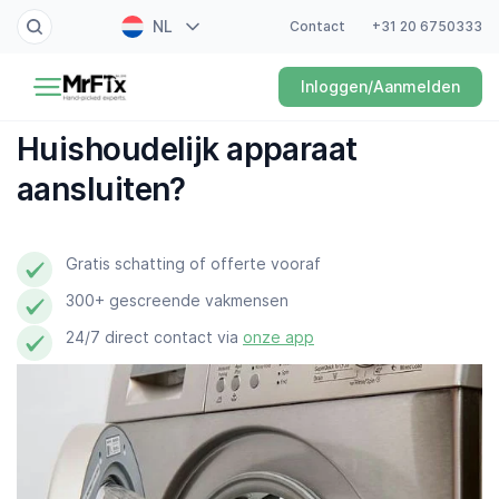
NL
Contact
+31 20 6750333
Schilder
Inloggen/Aanmelden
EN
Elektricien
FR
Huishoudelijk apparaat
DE
Klusjesman
aansluiten?
ES
Loodgieter
Gratis schatting of offerte vooraf
Slotenmaker
300+ gescreende vakmensen
24/7 direct contact via
onze app
Witgoedmonteur
Hovenier
Schoonmaker