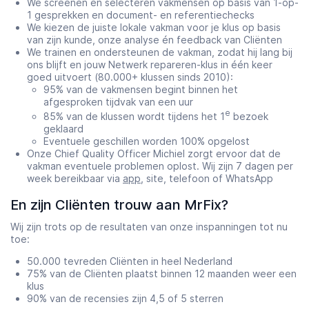
We screenen en selecteren vakmensen op basis van 1-op-
1 gesprekken en document- en referentiechecks
We kiezen de juiste lokale vakman voor je klus op basis
van zijn kunde, onze analyse én feedback van Cliënten
We trainen en ondersteunen de vakman, zodat hij lang bij
ons blijft en jouw Netwerk repareren-klus in één keer
goed uitvoert (80.000+ klussen sinds 2010):
95% van de vakmensen begint binnen het
afgesproken tijdvak van een uur
e
85% van de klussen wordt tijdens het 1
bezoek
geklaard
Eventuele geschillen worden 100% opgelost
Onze Chief Quality Officer Michiel zorgt ervoor dat de
vakman eventuele problemen oplost. Wij zijn 7 dagen per
week bereikbaar via
app
, site, telefoon of WhatsApp
En zijn Cliënten trouw aan MrFix?
Wij zijn trots op de resultaten van onze inspanningen tot nu
toe:
50.000 tevreden Cliënten in heel Nederland
75% van de Cliënten plaatst binnen 12 maanden weer een
klus
90% van de recensies zijn 4,5 of 5 sterren