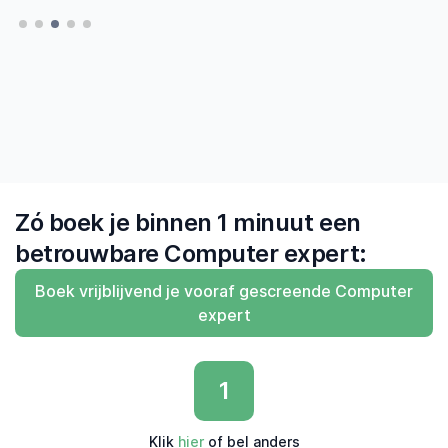
en gezien dat ik er op kan vertrouwen dat
— Hatte, Delft
— Hatte, Delft
MrFix een vakman vindt die 'zegt wat hij doet
en doet wat hij zegt'"
— Derk, Amsterdam
Zó boek je binnen 1 minuut een
betrouwbare Computer expert:
Boek vrijblijvend je vooraf gescreende Computer
expert
1
Klik
hier
of bel anders