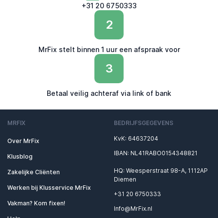
+31 20 6750333
2
MrFix stelt binnen 1 uur een afspraak voor
3
Betaal veilig achteraf via link of bank
MRFIX
BEDRIJFSGEGEVENS
KvK: 64637204
Over MrFix
IBAN: NL41RABO0154348821
Klusblog
HQ: Weesperstraat 98-A, 1112AP
Zakelijke Cliënten
Diemen
Werken bij Klusservice MrFix
+31 20 6750333
Vakman? Kom fixen!
Info@MrFix.nl