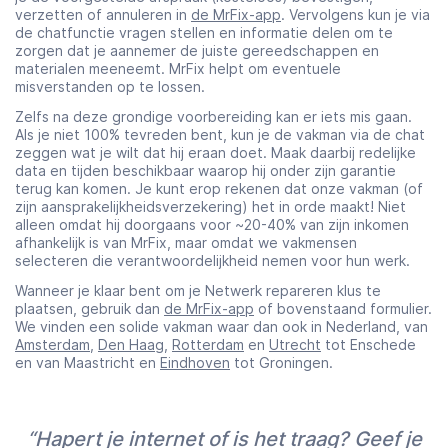
verzetten of annuleren in
de MrFix-app
. Vervolgens kun je via
de chatfunctie vragen stellen en informatie delen om te
zorgen dat je aannemer de juiste gereedschappen en
materialen meeneemt. MrFix helpt om eventuele
misverstanden op te lossen.
Zelfs na deze grondige voorbereiding kan er iets mis gaan.
Als je niet 100% tevreden bent, kun je de vakman via de chat
zeggen wat je wilt dat hij eraan doet. Maak daarbij redelijke
data en tijden beschikbaar waarop hij onder zijn garantie
terug kan komen. Je kunt erop rekenen dat onze vakman (of
zijn aansprakelijkheidsverzekering) het in orde maakt! Niet
alleen omdat hij doorgaans voor ~20-40% van zijn inkomen
afhankelijk is van MrFix, maar omdat we vakmensen
selecteren die verantwoordelijkheid nemen voor hun werk.
Wanneer je klaar bent om je Netwerk repareren klus te
plaatsen, gebruik dan
de MrFix-app
of bovenstaand formulier.
We vinden een solide vakman waar dan ook in Nederland, van
Amsterdam
,
Den Haag
,
Rotterdam
en
Utrecht
tot Enschede
en van Maastricht en
Eindhoven
tot Groningen.
“Hapert je internet of is het traag? Geef je