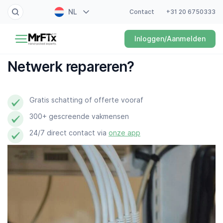
NL
Contact
+31 20 6750333
Schilder
Inloggen/Aanmelden
EN
Elektricien
FR
Netwerk repareren?
DE
Klusjesman
ES
Gratis schatting of offerte vooraf
Loodgieter
300+ gescreende vakmensen
Slotenmaker
24/7 direct contact via
onze app
Witgoedmonteur
Hovenier
Schoonmaker