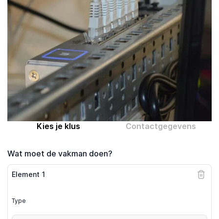
Computer expert
Help
Over MrFix
Log in als vakman
Kies je klus
Contactgegevens
Wat moet de vakman doen?
Element
1
Type