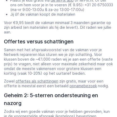
Plaats je klus gratis via
de MrFix app
of MrFix.nl. Óf bel
ons om hem voor je in te voeren (€ 9.95): +31 20 6750333
(ma-vr 9:00-13:00u & za-zo 13:00-17:00u)
Jij óf de vakman koopt de materialen
Voor €9,95 biedt de vakman minimaal 3 maanden garantie op
zijn arbeid (en materialen als hij die levert). Dit raden we jullie
aan.
Offertes versus schattingen
Samen met het afspraakvoorstel van de vakman voor je
Netwerk repareren klus sturen we je zijn schatting. Voor
klussen boven de ~€1.000 raden wij je aan een offerte (vaste
prijs) te vragen, niet alleen voor maximale zekerheid maar ook
omdat de meeste vakmensen voor grotere klussen een
korting (vaak 10-20%) op het uurtarief bieden.
Zowel
offertes als schattingen
zijn gratis, maar voor een
offerte is meestal eerst een betaald
opnamebezoek
nodig.
Geheim 2: 5-sterren ondersteuning en
nazorg
Zodra wij een goede vakman voor je hebben gevonden, kun
je de voorgestelde afspraak (kosteloos) bevestigen,