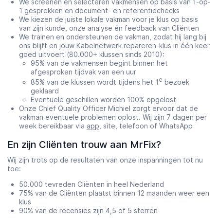
We screenen en selecteren vakmensen op basis van 1-op-
1 gesprekken en document- en referentiechecks
We kiezen de juiste lokale vakman voor je klus op basis
van zijn kunde, onze analyse én feedback van Cliënten
We trainen en ondersteunen de vakman, zodat hij lang bij
ons blijft en jouw Kabelnetwerk repareren-klus in één keer
goed uitvoert (80.000+ klussen sinds 2010):
95% van de vakmensen begint binnen het
afgesproken tijdvak van een uur
e
85% van de klussen wordt tijdens het 1
bezoek
geklaard
Eventuele geschillen worden 100% opgelost
Onze Chief Quality Officer Michiel zorgt ervoor dat de
vakman eventuele problemen oplost. Wij zijn 7 dagen per
week bereikbaar via
app
, site, telefoon of WhatsApp
En zijn Cliënten trouw aan MrFix?
Wij zijn trots op de resultaten van onze inspanningen tot nu
toe:
50.000 tevreden Cliënten in heel Nederland
75% van de Cliënten plaatst binnen 12 maanden weer een
klus
90% van de recensies zijn 4,5 of 5 sterren