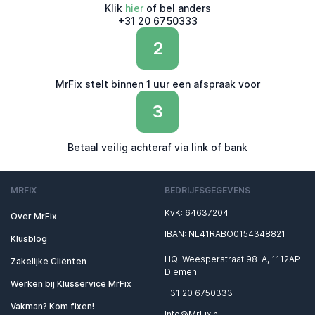
Klik
hier
of bel anders
+31 20 6750333
2
MrFix stelt binnen 1 uur een afspraak voor
3
Betaal veilig achteraf via link of bank
MRFIX
BEDRIJFSGEGEVENS
KvK: 64637204
Over MrFix
IBAN: NL41RABO0154348821
Klusblog
HQ: Weesperstraat 98-A, 1112AP
Zakelijke Cliënten
Diemen
Werken bij Klusservice MrFix
+31 20 6750333
Vakman? Kom fixen!
Info@MrFix.nl