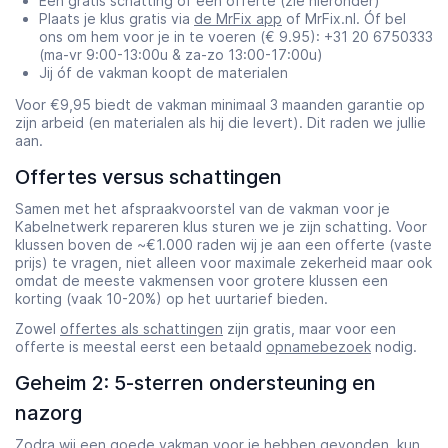
Een gratis schatting óf een offerte (zie hieronder)
Plaats je klus gratis via
de MrFix app
of MrFix.nl. Óf bel
ons om hem voor je in te voeren (€ 9.95): +31 20 6750333
(ma-vr 9:00-13:00u & za-zo 13:00-17:00u)
Jij óf de vakman koopt de materialen
Voor €9,95 biedt de vakman minimaal 3 maanden garantie op
zijn arbeid (en materialen als hij die levert). Dit raden we jullie
aan.
Offertes versus schattingen
Samen met het afspraakvoorstel van de vakman voor je
Kabelnetwerk repareren klus sturen we je zijn schatting. Voor
klussen boven de ~€1.000 raden wij je aan een offerte (vaste
prijs) te vragen, niet alleen voor maximale zekerheid maar ook
omdat de meeste vakmensen voor grotere klussen een
korting (vaak 10-20%) op het uurtarief bieden.
Zowel
offertes als schattingen
zijn gratis, maar voor een
offerte is meestal eerst een betaald
opnamebezoek
nodig.
Geheim 2: 5-sterren ondersteuning en
nazorg
Zodra wij een goede vakman voor je hebben gevonden, kun