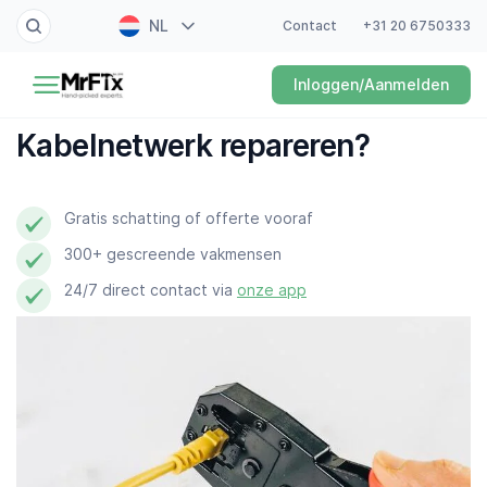
NL
Contact
+31 20 6750333
Schilder
Inloggen/Aanmelden
EN
Elektricien
FR
Kabelnetwerk repareren?
DE
Klusjesman
ES
Gratis schatting of offerte vooraf
Loodgieter
300+ gescreende vakmensen
Slotenmaker
24/7 direct contact via
onze app
Witgoedmonteur
Hovenier
Schoonmaker