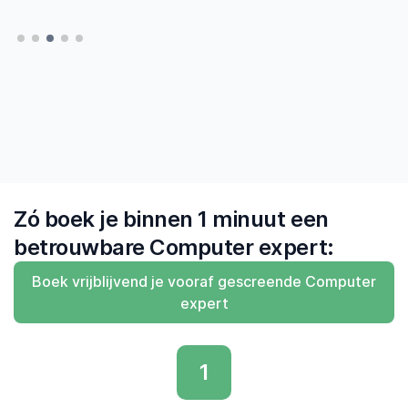
en gezien dat ik er op kan vertrouwen dat
— Hatte, Delft
— Hatte, Delft
MrFix een vakman vindt die 'zegt wat hij doet
en doet wat hij zegt'"
— Derk, Amsterdam
Zó boek je binnen 1 minuut een
betrouwbare Computer expert:
Boek vrijblijvend je vooraf gescreende Computer
expert
1