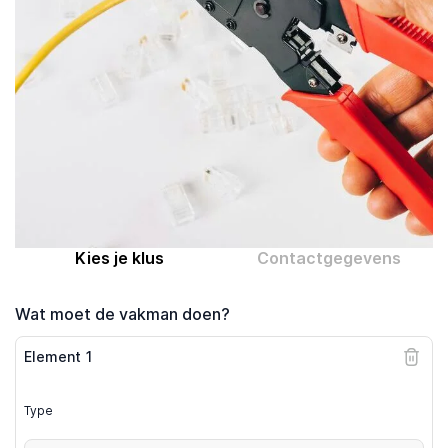
Computer expert
Help
Over MrFix
Log in als vakman
Kies je klus
Contactgegevens
Wat moet de vakman doen?
Element
1
Type