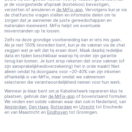
je de voorgestelde afspraak (kosteloos) bevestigen,
verzetten of annuleren in
de MrFix-app
. Vervolgens kun je via
de chatfunctie vragen stellen en informatie delen om te
zorgen dat je aannemer de juiste gereedschappen en
materialen meeneemt. MrFix helpt om eventuele
misverstanden op te lossen.
Zelfs na deze grondige voorbereiding kan er iets mis gaan.
Als je niet 100% tevreden bent, kun je de vakman via de chat
zeggen wat je wilt dat hij eraan doet. Maak daarbij redelijke
data en tijden beschikbaar waarop hij onder zijn garantie
terug kan komen. Je kunt erop rekenen dat onze vakman (of
zijn aansprakelijkheidsverzekering) het in orde maakt! Niet
alleen omdat hij doorgaans voor ~20-40% van zijn inkomen
afhankelijk is van MrFix, maar omdat we vakmensen
selecteren die verantwoordelijkheid nemen voor hun werk.
Wanneer je klaar bent om je Kabelnetwerk repareren klus te
plaatsen, gebruik dan
de MrFix-app
of bovenstaand formulier.
We vinden een solide vakman waar dan ook in Nederland, van
Amsterdam
,
Den Haag
,
Rotterdam
en
Utrecht
tot Enschede
en van Maastricht en
Eindhoven
tot Groningen.