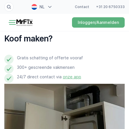
NL
Contact
+31 20 6750333
Schilder
Inloggen/Aanmelden
EN
Elektricien
FR
Koof maken?
DE
Klusjesman
ES
Gratis schatting of offerte vooraf
Loodgieter
300+ gescreende vakmensen
Slotenmaker
24/7 direct contact via
onze app
Witgoedmonteur
Hovenier
Schoonmaker