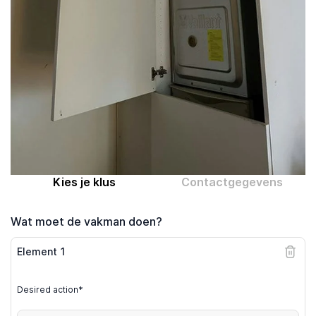
Computer expert
Help
Over MrFix
Log in als vakman
Kies je klus
Contactgegevens
Wat moet de vakman doen?
Element
1
Desired action*