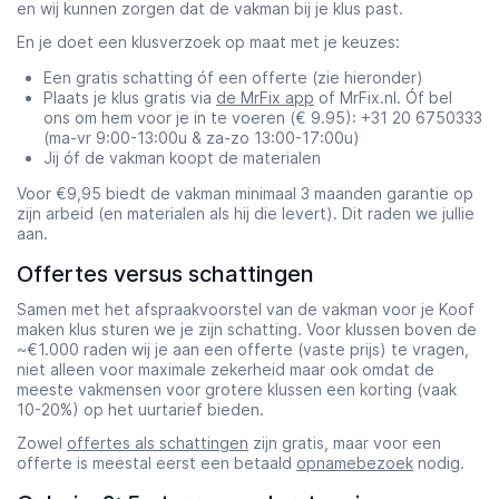
en wij kunnen zorgen dat de vakman bij je klus past.
En je doet een klusverzoek op maat met je keuzes:
Een gratis schatting óf een offerte (zie hieronder)
Plaats je klus gratis via
de MrFix app
of MrFix.nl. Óf bel
ons om hem voor je in te voeren (€ 9.95): +31 20 6750333
(ma-vr 9:00-13:00u & za-zo 13:00-17:00u)
Jij óf de vakman koopt de materialen
Voor €9,95 biedt de vakman minimaal 3 maanden garantie op
zijn arbeid (en materialen als hij die levert). Dit raden we jullie
aan.
Offertes versus schattingen
Samen met het afspraakvoorstel van de vakman voor je Koof
maken klus sturen we je zijn schatting. Voor klussen boven de
~€1.000 raden wij je aan een offerte (vaste prijs) te vragen,
niet alleen voor maximale zekerheid maar ook omdat de
meeste vakmensen voor grotere klussen een korting (vaak
10-20%) op het uurtarief bieden.
Zowel
offertes als schattingen
zijn gratis, maar voor een
offerte is meestal eerst een betaald
opnamebezoek
nodig.