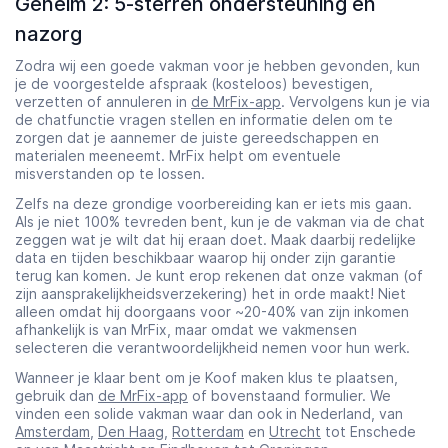
Geheim 2: 5-sterren ondersteuning en
nazorg
Zodra wij een goede vakman voor je hebben gevonden, kun
je de voorgestelde afspraak (kosteloos) bevestigen,
verzetten of annuleren in
de MrFix-app
. Vervolgens kun je via
de chatfunctie vragen stellen en informatie delen om te
zorgen dat je aannemer de juiste gereedschappen en
materialen meeneemt. MrFix helpt om eventuele
misverstanden op te lossen.
Zelfs na deze grondige voorbereiding kan er iets mis gaan.
Als je niet 100% tevreden bent, kun je de vakman via de chat
zeggen wat je wilt dat hij eraan doet. Maak daarbij redelijke
data en tijden beschikbaar waarop hij onder zijn garantie
terug kan komen. Je kunt erop rekenen dat onze vakman (of
zijn aansprakelijkheidsverzekering) het in orde maakt! Niet
alleen omdat hij doorgaans voor ~20-40% van zijn inkomen
afhankelijk is van MrFix, maar omdat we vakmensen
selecteren die verantwoordelijkheid nemen voor hun werk.
Wanneer je klaar bent om je Koof maken klus te plaatsen,
gebruik dan
de MrFix-app
of bovenstaand formulier. We
vinden een solide vakman waar dan ook in Nederland, van
Amsterdam
,
Den Haag
,
Rotterdam
en
Utrecht
tot Enschede