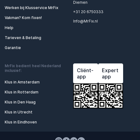
Diemen
Werken bij Klusservice MrFix
+31 20 6750333
Vakman? Kom fixen!
Info@MrFix.nl
Help
Tarieven & Betaling
Garantie
MrFix bedient heel Nederland
Cliënt-
Expert
inclusief:
app
app
Klus in Amsterdam
Klus in Rotterdam
Klus in Den Haag
Klus in Utrecht
Klus in Eindhoven