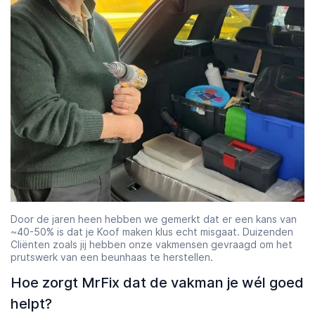
Door de jaren heen hebben we gemerkt dat er een kans van
~40-50% is dat je Koof maken klus echt misgaat. Duizenden
Cliënten zoals jij hebben onze vakmensen gevraagd om het
prutswerk van een beunhaas te herstellen.
Hoe zorgt MrFix dat de vakman je wél goed
helpt?