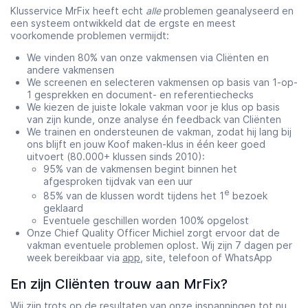
Klusservice MrFix heeft echt
alle
problemen geanalyseerd en
een systeem ontwikkeld dat de ergste en meest
voorkomende problemen vermijdt:
We vinden 80% van onze vakmensen via Cliënten en
andere vakmensen
We screenen en selecteren vakmensen op basis van 1-op-
1 gesprekken en document- en referentiechecks
We kiezen de juiste lokale vakman voor je klus op basis
van zijn kunde, onze analyse én feedback van Cliënten
We trainen en ondersteunen de vakman, zodat hij lang bij
ons blijft en jouw Koof maken-klus in één keer goed
uitvoert (80.000+ klussen sinds 2010):
95% van de vakmensen begint binnen het
afgesproken tijdvak van een uur
e
85% van de klussen wordt tijdens het 1
bezoek
geklaard
Eventuele geschillen worden 100% opgelost
Onze Chief Quality Officer Michiel zorgt ervoor dat de
vakman eventuele problemen oplost. Wij zijn 7 dagen per
week bereikbaar via
app
, site, telefoon of WhatsApp
En zijn Cliënten trouw aan MrFix?
Wij zijn trots op de resultaten van onze inspanningen tot nu