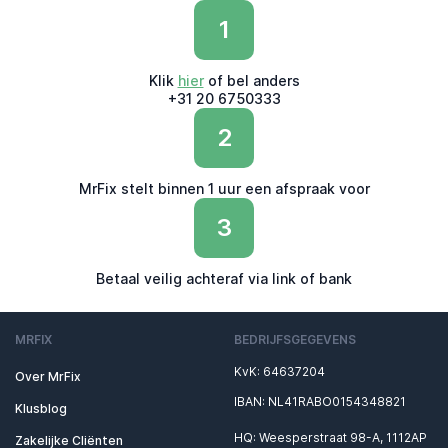
1
Klik
hier
of bel anders
+31 20 6750333
2
MrFix stelt binnen 1 uur een afspraak voor
3
Betaal veilig achteraf via link of bank
MRFIX
BEDRIJFSGEGEVENS
KvK: 64637204
Over MrFix
IBAN: NL41RABO0154348821
Klusblog
HQ: Weesperstraat 98-A, 1112AP
Zakelijke Cliënten