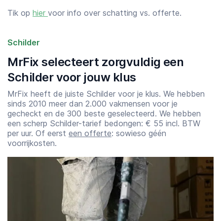
Tik op
hier
voor info over schatting vs. offerte.
Schilder
MrFix selecteert zorgvuldig een
Schilder voor jouw klus
MrFix heeft de juiste Schilder voor je klus. We hebben
sinds 2010 meer dan 2.000 vakmensen voor je
gecheckt en de 300 beste geselecteerd. We hebben
een scherp Schilder-tarief bedongen: € 55 incl. BTW
per uur. Of eerst
een offerte
: sowieso géén
voorrijkosten.