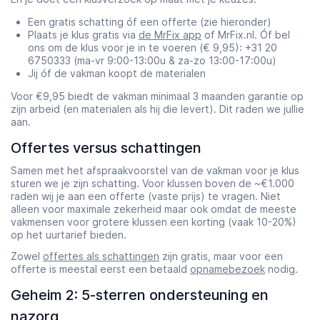
Een gratis schatting óf een offerte (zie hieronder)
Plaats je klus gratis via
de MrFix app
of MrFix.nl. Óf bel
ons om de klus voor je in te voeren (€ 9,95): +31 20
6750333 (ma-vr 9:00-13:00u & za-zo 13:00-17:00u)
Jij óf de vakman koopt de materialen
Voor €9,95 biedt de vakman minimaal 3 maanden garantie op
zijn arbeid (en materialen als hij die levert). Dit raden we jullie
aan.
Offertes versus schattingen
Samen met het afspraakvoorstel van de vakman voor je klus
sturen we je zijn schatting. Voor klussen boven de ~€1.000
raden wij je aan een offerte (vaste prijs) te vragen. Niet
alleen voor maximale zekerheid maar ook omdat de meeste
vakmensen voor grotere klussen een korting (vaak 10-20%)
op het uurtarief bieden.
Zowel
offertes als schattingen
zijn gratis, maar voor een
offerte is meestal eerst een betaald
opnamebezoek
nodig.
Geheim 2: 5-sterren ondersteuning en
nazorg