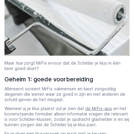
Starttijd
Eindtijd
07:00
23:00
Maar
hoe
zorgt MrFix ervoor dat de Schilder je klus in één
keer goed doet?
Geheim 1: goede voorbereiding
Allereerst screent MrFix vakmensen en kiest zorgvuldig
degenen die weten waar ze goed in zijn en niet anderen de
schuld geven als het misgaat.
Wanneer jij je klus plaatst zul je zien dat
de MrFix-app
en het
bovenstaande formulier alleen informatie vragen die relevant
is voor Schilder-klussen, zodat je opdracht glashelder is en wij
kunnen zorgen dat de Schilder bij je klus past.
En je doet een klusverzoek op maat met je keuzes: