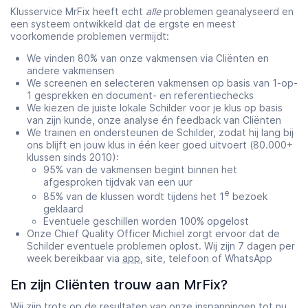
Klusservice MrFix heeft echt
alle
problemen geanalyseerd en
een systeem ontwikkeld dat de ergste en meest
voorkomende problemen vermijdt:
We vinden 80% van onze vakmensen via Cliënten en
andere vakmensen
We screenen en selecteren vakmensen op basis van 1-op-
1 gesprekken en document- en referentiechecks
We kiezen de juiste lokale Schilder voor je klus op basis
van zijn kunde, onze analyse én feedback van Cliënten
We trainen en ondersteunen de Schilder, zodat hij lang bij
ons blijft en jouw klus in één keer goed uitvoert (80.000+
klussen sinds 2010):
95% van de vakmensen begint binnen het
afgesproken tijdvak van een uur
e
85% van de klussen wordt tijdens het 1
bezoek
geklaard
Eventuele geschillen worden 100% opgelost
Onze Chief Quality Officer Michiel zorgt ervoor dat de
Schilder eventuele problemen oplost. Wij zijn 7 dagen per
week bereikbaar via
app
, site, telefoon of WhatsApp
En zijn Cliënten trouw aan MrFix?
Wij zijn trots op de resultaten van onze inspanningen tot nu