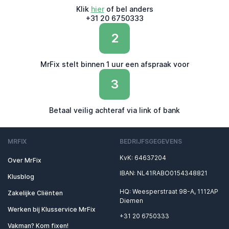
Klik
hier
of bel anders
+31 20 6750333
2
MrFix stelt binnen 1 uur een afspraak voor
3
Betaal veilig achteraf via link of bank
MRFIX
BEDRIJFSGEGEVENS
KvK: 64637204
Over MrFix
IBAN: NL41RABO0154348821
Klusblog
HQ: Weesperstraat 98-A, 1112AP
Zakelijke Cliënten
Diemen
Werken bij Klusservice MrFix
+31 20 6750333
Vakman? Kom fixen!