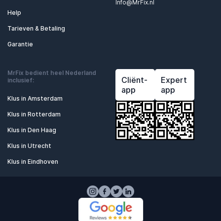
Info@MrFix.nl
Help
Tarieven & Betaling
Garantie
MrFix bedient heel Nederland
Cliënt-
Expert
inclusief:
app
app
Klus in Amsterdam
Klus in Rotterdam
Klus in Den Haag
Klus in Utrecht
Klus in Eindhoven