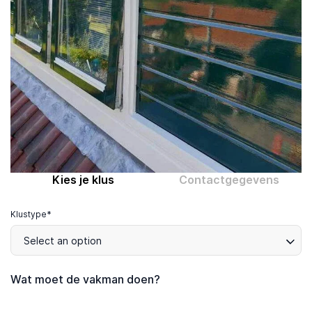
Computer expert
Help
Over MrFix
Log in als vakman
Kies je klus
Contactgegevens
Klustype*
Select an option
Wat moet de vakman doen?