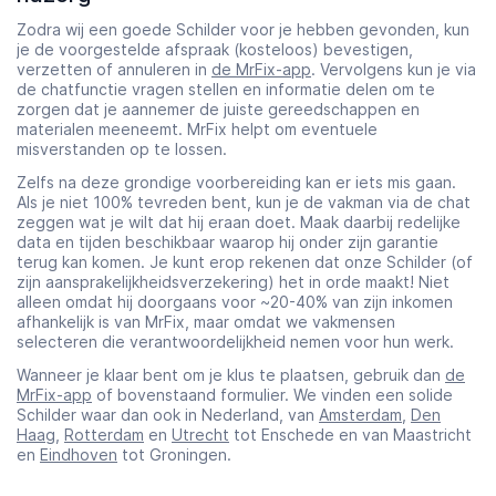
Zodra wij een goede Schilder voor je hebben gevonden, kun
je de voorgestelde afspraak (kosteloos) bevestigen,
verzetten of annuleren in
de MrFix-app
. Vervolgens kun je via
de chatfunctie vragen stellen en informatie delen om te
zorgen dat je aannemer de juiste gereedschappen en
materialen meeneemt. MrFix helpt om eventuele
misverstanden op te lossen.
Zelfs na deze grondige voorbereiding kan er iets mis gaan.
Als je niet 100% tevreden bent, kun je de vakman via de chat
zeggen wat je wilt dat hij eraan doet. Maak daarbij redelijke
data en tijden beschikbaar waarop hij onder zijn garantie
terug kan komen. Je kunt erop rekenen dat onze Schilder (of
zijn aansprakelijkheidsverzekering) het in orde maakt! Niet
alleen omdat hij doorgaans voor ~20-40% van zijn inkomen
afhankelijk is van MrFix, maar omdat we vakmensen
selecteren die verantwoordelijkheid nemen voor hun werk.
Wanneer je klaar bent om je klus te plaatsen, gebruik dan
de
MrFix-app
of bovenstaand formulier. We vinden een solide
Schilder waar dan ook in Nederland, van
Amsterdam
,
Den
Haag
,
Rotterdam
en
Utrecht
tot Enschede en van Maastricht
en
Eindhoven
tot Groningen.