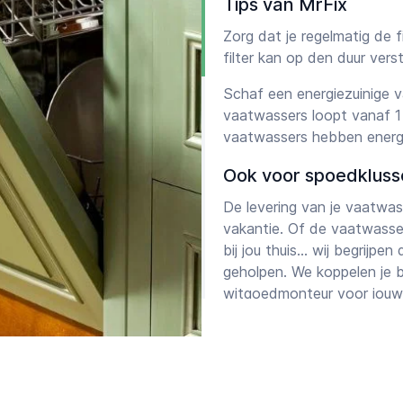
Tips van MrFix
Zorg dat je regelmatig de f
filter kan op den duur ver
Schaf een energiezuinige v
vaatwassers loopt vanaf 1
vaatwassers hebben energie
Ook voor spoedkluss
De levering van je vaatwas
vakantie. Of de vaatwasse
bij jou thuis… wij begrijp
geholpen. We koppelen je b
witgoedmonteur voor jouw 
klussen in het weekend of
arbeid van 50%.
Onze witgoedinstallateur st
Amsterdam, Den Haag, Rot