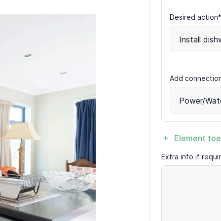
Desired action
Install dis
Add connectio
Power/Wat
Element to
Extra info if requ