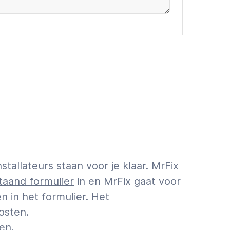
oevoegen (€9,95 incl. VAT)
 ASAP
First a quote
info over schatting vs. offerte.
tallateurs staan voor je klaar. MrFix
aand formulier
in en MrFix gaat voor
 in het formulier. Het
osten.
en.