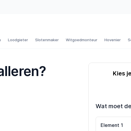
n
Loodgieter
Slotenmaker
Witgoedmonteur
Hovenier
S
alleren?
Kies j
Wat moet d
Element
1