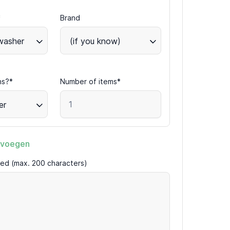
*
Brand
hwasher
(if you know)
ns?*
Number of items*
er
evoegen
ired (max. 200 characters)