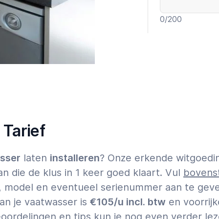
0
/200
Garantie t
Expert
 Tarief
Tik op
hier
voor 
sser
laten
installeren
? Onze erkende witgoedins
n die de klus in 1 keer goed klaart. Vul
bovenst
k, model en eventueel serienummer aan te geven
van je vaatwasser is
€105/u incl. btw
en voorrijk
oordelingen en tips kun je nog even verder lez