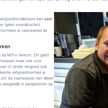
itgoedinstallateurs een
vast
w (géén voorrijkosten).
dmonteurs je vaatwasser
in
erken
 bij MrFix terecht. Dit geldt
atwasser maar ook voor
sser of ander witgoed ook
rkende witgoedmonteur je
j zet de vaatwasser niet alleen
k deugdelijk is aangesloten op