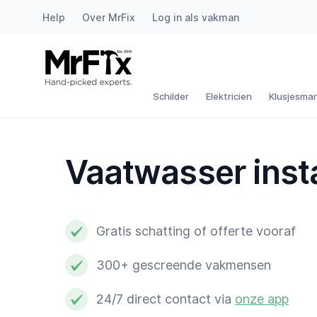
Help
Over MrFix
Log in als vakman
Schilder
Elektricien
Schilder
Elektricien
Klusjesma
Klusjesman
Vaatwasser inst
Loodgieter
Slotenmaker
Gratis schatting of offerte vooraf
Witgoedmonteur
300+ gescreende vakmensen
Hovenier
24/7 direct contact via
onze app