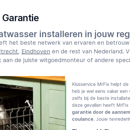
 dit formulier ook eerst een
07:00
23:00
– Garantie
atwasser installeren in jouw reg
an onder “Soort klus” en
heeft het beste netwerk van ervaren en betrouwb
en, zeker vanaf je
trecht
,
Eindhoven
en de rest van Nederland. V
k aan de juiste witgoedmonteur of andere specia
ijk: noem bijvoorbeeld merk,
r
“Eerst een offerte”
voor de
of een prijsindicatie
Klusservice MrFix helpt de
heb je wel eens vaker een
zelfs bij de beste installa
en bel ons zonodig op 020-
deze gevallen heeft MrFi
17:00u) voor verdere
garantie door de aannem
coulance
. Jouw tevredenh