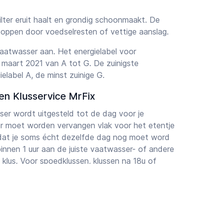
ilter eruit haalt en grondig schoonmaakt. De
stoppen door voedselresten of vettige aanslag.
aatwasser aan. Het energielabel voor
 maart 2021 van A tot G. De zuinigste
label A, de minst zuinige G.
en Klusservice MrFix
ser wordt uitgesteld tot de dag voor je
r moet worden vervangen vlak voor het etentje
en dat je soms écht dezelfde dag nog moet word
innen 1 uur aan de juiste vaatwasser- of andere
klus. Voor spoedklussen, klussen na 18u of
 op feestdagen rekenen wij een toeslag op de
aat klaar om elke denkbare installatieklus in
terdam, Utrecht en andere grote steden in