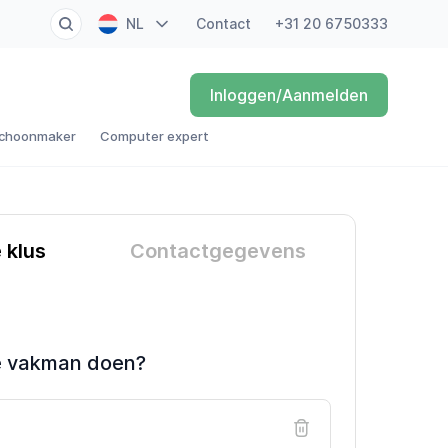
NL
Contact
+31 20 6750333
EN
Inloggen/Aanmelden
FR
choonmaker
Computer expert
DE
ES
e klus
Contactgegevens
e vakman doen?