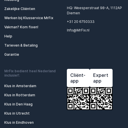
HQ: Weesperstraat 98-A, 1112AP
Zakelijke Cliënten
Diemen
Werken bij Klusservice MrFix
+31 20 6750333
Vakman? Kom fixen!
Info@MrFix.nl
Help
Tarieven & Betaling
Garantie
MrFix bedient heel Nederland
Cliënt-
Expert
inclusief:
app
app
Klus in Amsterdam
Klus in Rotterdam
Klus in Den Haag
Klus in Utrecht
Klus in Eindhoven