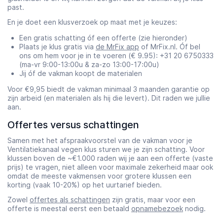
past.
En je doet een klusverzoek op maat met je keuzes:
Een gratis schatting óf een offerte (zie hieronder)
Plaats je klus gratis via
de MrFix app
of MrFix.nl. Óf bel
ons om hem voor je in te voeren (€ 9.95): +31 20 6750333
(ma-vr 9:00-13:00u & za-zo 13:00-17:00u)
Jij óf de vakman koopt de materialen
Voor €9,95 biedt de vakman minimaal 3 maanden garantie op
zijn arbeid (en materialen als hij die levert). Dit raden we jullie
aan.
Offertes versus schattingen
Samen met het afspraakvoorstel van de vakman voor je
Ventilatiekanaal vegen klus sturen we je zijn schatting. Voor
klussen boven de ~€1.000 raden wij je aan een offerte (vaste
prijs) te vragen, niet alleen voor maximale zekerheid maar ook
omdat de meeste vakmensen voor grotere klussen een
korting (vaak 10-20%) op het uurtarief bieden.
Zowel
offertes als schattingen
zijn gratis, maar voor een
offerte is meestal eerst een betaald
opnamebezoek
nodig.