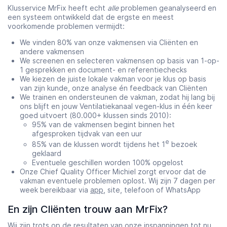
Klusservice MrFix heeft echt
alle
problemen geanalyseerd en
een systeem ontwikkeld dat de ergste en meest
voorkomende problemen vermijdt:
We vinden 80% van onze vakmensen via Cliënten en
andere vakmensen
We screenen en selecteren vakmensen op basis van 1-op-
1 gesprekken en document- en referentiechecks
We kiezen de juiste lokale vakman voor je klus op basis
van zijn kunde, onze analyse én feedback van Cliënten
We trainen en ondersteunen de vakman, zodat hij lang bij
ons blijft en jouw Ventilatiekanaal vegen-klus in één keer
goed uitvoert (80.000+ klussen sinds 2010):
95% van de vakmensen begint binnen het
afgesproken tijdvak van een uur
e
85% van de klussen wordt tijdens het 1
bezoek
geklaard
Eventuele geschillen worden 100% opgelost
Onze Chief Quality Officer Michiel zorgt ervoor dat de
vakman eventuele problemen oplost. Wij zijn 7 dagen per
week bereikbaar via
app
, site, telefoon of WhatsApp
En zijn Cliënten trouw aan MrFix?
Wij zijn trots op de resultaten van onze inspanningen tot nu