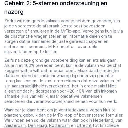
Geheim 2: 5-sterren ondersteuning en
nazorg
Zodra wij een goede vakman voor je hebben gevonden, kun
je de voorgestelde afspraak (kosteloos) bevestigen,
verzetten of annuleren in
de MrFix-app
. Vervolgens kun je via
de chatfunctie vragen stellen en informatie delen om te
zorgen dat je aannemer de juiste gereedschappen en
materialen meeneemt. MrFix helpt om eventuele
misverstanden op te lossen.
Zelfs na deze grondige voorbereiding kan er iets mis gaan.
Als je niet 100% tevreden bent, kun je de vakman via de chat
zeggen wat je wilt dat hij eraan doet. Maak daarbij redelijke
data en tijden beschikbaar waarop hij onder zijn garantie
terug kan komen. Je kunt erop rekenen dat onze vakman (of
zijn aansprakelijkheidsverzekering) het in orde maakt! Niet
alleen omdat hij doorgaans voor ~20-40% van zijn inkomen
afhankelijk is van MrFix, maar omdat we vakmensen
selecteren die verantwoordelijkheid nemen voor hun werk.
Wanneer je klaar bent om je Ventilatiekanaal vegen klus te
plaatsen, gebruik dan
de MrFix-app
of bovenstaand formulier.
We vinden een solide vakman waar dan ook in Nederland, van
Amsterdam
,
Den Haag
,
Rotterdam
en
Utrecht
tot Enschede