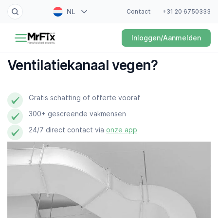
NL
Contact
+31 20 6750333
Schilder
Inloggen/Aanmelden
EN
Elektricien
FR
Ventilatiekanaal vegen?
DE
Klusjesman
ES
Gratis schatting of offerte vooraf
Loodgieter
300+ gescreende vakmensen
Slotenmaker
24/7 direct contact via
onze app
Witgoedmonteur
Hovenier
Schoonmaker