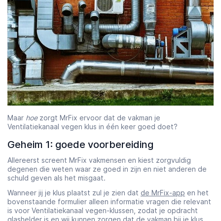
Maar
hoe
zorgt MrFix ervoor dat de vakman je
Ventilatiekanaal vegen klus in één keer goed doet?
Geheim 1: goede voorbereiding
Allereerst screent MrFix vakmensen en kiest zorgvuldig
degenen die weten waar ze goed in zijn en niet anderen de
schuld geven als het misgaat.
Wanneer jij je klus plaatst zul je zien dat
de MrFix-app
en het
bovenstaande formulier alleen informatie vragen die relevant
is voor Ventilatiekanaal vegen-klussen, zodat je opdracht
glashelder is en wij kunnen zorgen dat de vakman bij je klus