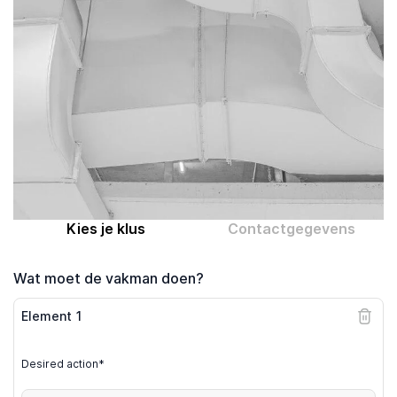
Computer expert
Help
Over MrFix
Log in als vakman
Kies je klus
Contactgegevens
Wat moet de vakman doen?
Element
1
Desired action*