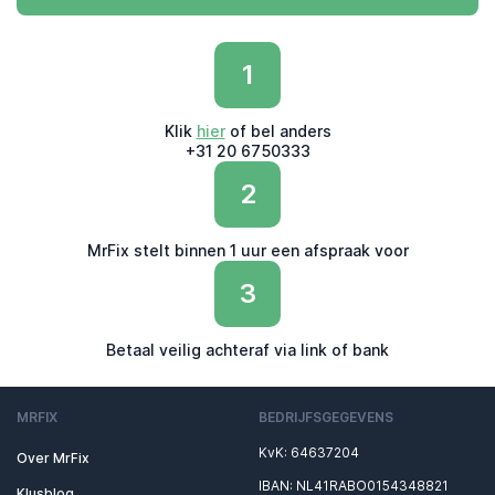
1
Klik
hier
of bel anders
+31 20 6750333
2
MrFix stelt binnen 1 uur een afspraak voor
3
Betaal veilig achteraf via link of bank
MRFIX
BEDRIJFSGEGEVENS
KvK: 64637204
Over MrFix
IBAN: NL41RABO0154348821
Klusblog