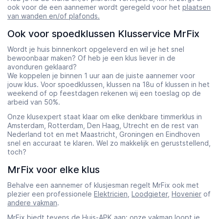
ook voor de een aannemer wordt geregeld voor het
plaatsen
van wanden en/of plafonds.
Ook voor spoedklussen Klusservice MrFix
Wordt je huis binnenkort opgeleverd en wil je het snel
bewoonbaar maken? Of heb je een klus liever in de
avonduren geklaard?
We koppelen je binnen 1 uur aan de juiste aannemer voor
jouw klus. Voor spoedklussen, klussen na 18u of klussen in het
weekend of op feestdagen rekenen wij een toeslag op de
arbeid van 50%.
Onze klusexpert staat klaar om elke denkbare timmerklus in
Amsterdam, Rotterdam, Den Haag, Utrecht en de rest van
Nederland tot en met Maastricht, Groningen en Eindhoven
snel en accuraat te klaren. Wel zo makkelijk en geruststellend,
toch?
MrFix voor elke klus
Behalve een aannemer of klusjesman regelt MrFix ook met
plezier een professionele
Elektricien
,
Loodgieter
,
Hovenier
of
andere vakman
.
MrFix biedt tevens de
Huis-APK
aan: onze vakman loopt je