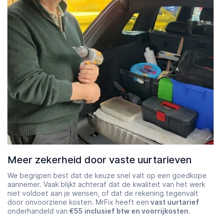
Meer zekerheid door vaste uurtarieven
We begrijpen best dat de keuze snel valt op een goedkope
aannemer. Vaak blijkt achteraf dat de kwaliteit van het werk
niet voldoet aan je wensen, of dat de rekening tegenvalt
door onvoorziene kosten. MrFix heeft een
vast uurtarief
onderhandeld van
€55 inclusief btw en voorrijkosten
.