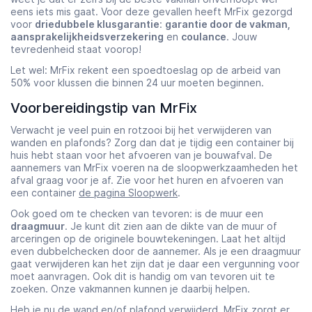
eens iets mis gaat. Voor deze gevallen heeft MrFix gezorgd
voor
driedubbele klusgarantie
:
garantie door de vakman,
aansprakelijkheidsverzekering
en
coulance
. Jouw
tevredenheid staat voorop!
Let wel: MrFix rekent een spoedtoeslag op de arbeid van
50% voor klussen die binnen 24 uur moeten beginnen.
Voorbereidingstip van MrFix
Verwacht je veel puin en rotzooi bij het verwijderen van
wanden en plafonds? Zorg dan dat je tijdig een container bij
huis hebt staan voor het afvoeren van je bouwafval. De
aannemers van MrFix voeren na de sloopwerkzaamheden het
afval graag voor je af. Zie voor het huren en afvoeren van
een container
de pagina Sloopwerk
.
Ook goed om te checken van tevoren: is de muur een
draagmuur
. Je kunt dit zien aan de dikte van de muur of
arceringen op de originele bouwtekeningen. Laat het altijd
even dubbelchecken door de aannemer. Als je een draagmuur
gaat verwijderen kan het zijn dat je daar een vergunning voor
moet aanvragen. Ook dit is handig om van tevoren uit te
zoeken. Onze vakmannen kunnen je daarbij helpen.
Heb je nu de wand en/of plafond verwijderd, MrFix zorgt er