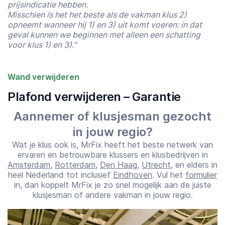
prijsindicatie hebben.
Misschien is het het beste als de vakman klus 2)
opneemt wanneer hij 1) en 3) uit komt voeren: in dat
geval kunnen we beginnen met alleen een schatting
voor klus 1) en 3).”
Starttijd
Eindtijd
07:00
23:00
Wand verwijderen
Plafond verwijderen – Garantie
Aannemer of klusjesman gezocht
in jouw regio?
Wat je klus ook is, MrFix heeft het beste netwerk van
ervaren en betrouwbare klussers en klusbedrijven in
Amsterdam
,
Rotterdam
,
Den Haag
,
Utrecht
, en elders in
heel Nederland tot inclusief
Eindhoven
. Vul het
formulier
in, dan koppelt MrFix je zo snel mogelijk aan de juiste
klusjesman of andere vakman in jouw regio.