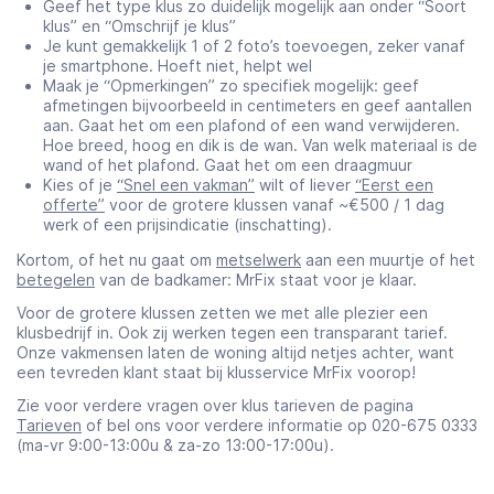
Geef het type klus zo duidelijk mogelijk aan onder “Soort
klus” en “Omschrijf je klus”
Je kunt gemakkelijk 1 of 2 foto’s toevoegen, zeker vanaf
je smartphone. Hoeft niet, helpt wel
Maak je “Opmerkingen” zo specifiek mogelijk: geef
afmetingen bijvoorbeeld in centimeters en geef aantallen
aan. Gaat het om een plafond of een wand verwijderen.
Hoe breed, hoog en dik is de wan. Van welk materiaal is de
wand of het plafond. Gaat het om een draagmuur
Kies of je
“Snel een vakman”
wilt of liever
“Eerst een
offerte”
voor de grotere klussen vanaf ~€500 / 1 dag
werk of een prijsindicatie (inschatting).
Kortom, of het nu gaat om
metselwerk
aan een muurtje of het
betegelen
van de badkamer: MrFix staat voor je klaar.
Voor de grotere klussen zetten we met alle plezier een
klusbedrijf in. Ook zij werken tegen een transparant tarief.
Onze vakmensen laten de woning altijd netjes achter, want
een tevreden klant staat bij klusservice MrFix voorop!
Zie voor verdere vragen over klus tarieven de pagina
Tarieven
of bel ons voor verdere informatie op 020-675 0333
(ma-vr 9:00-13:00u & za-zo 13:00-17:00u).