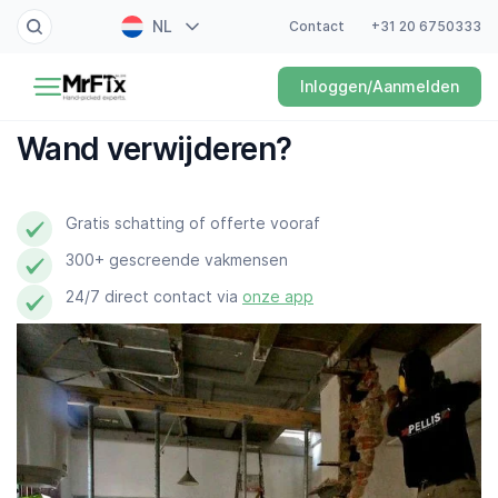
NL
Contact
+31 20 6750333
Schilder
Inloggen/Aanmelden
EN
Elektricien
FR
Wand verwijderen?
DE
Klusjesman
ES
Gratis schatting of offerte vooraf
Loodgieter
300+ gescreende vakmensen
Slotenmaker
24/7 direct contact via
onze app
Witgoedmonteur
Hovenier
Schoonmaker