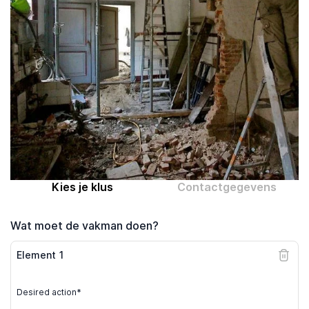
Computer expert
Help
Over MrFix
Log in als vakman
Kies je klus
Contactgegevens
Wat moet de vakman doen?
Element
1
Desired action*