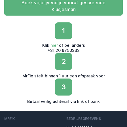
Boek vrijblijvend je vooraf gescreende
Klusjesman
1
Klik
hier
of bel anders
+31 20 6750333
2
MrFix stelt binnen 1 uur een afspraak voor
3
Betaal veilig achteraf via link of bank
MRFIX
BEDRIJFSGEGEVENS