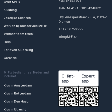
KvK: 64637204
Over MrFix
IBAN: NL41RABO0154348821
Klusblog
HQ: Weesperstraat 98-A, 1112AP
Zakelijke Cliënten
Diemen
Werken bij Klusservice MrFix
+31 20 6750333
Vakman? Kom fixen!
Info@MrFix.nl
Help
Tarieven & Betaling
Garantie
MrFix bedient heel Nederland
Cliënt-
Expert
inclusief:
app
app
Klus in Amsterdam
Klus in Rotterdam
Klus in Den Haag
Klus in Utrecht