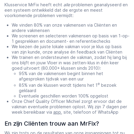
Klusservice MrFix heeft echt
alle
problemen geanalyseerd en
een systeem ontwikkeld dat de ergste en meest
voorkomende problemen vermijdt:
We vinden 80% van onze vakmensen via Cliënten en
andere vakmensen
We screenen en selecteren vakmensen op basis van 1-op-
1 gesprekken en document- en referentiechecks
We kiezen de juiste lokale vakman voor je klus op basis
van zijn kunde, onze analyse én feedback van Cliënten
We trainen en ondersteunen de vakman, zodat hij lang bij
ons blijft en jouw Vloer in was zetten-klus in één keer
goed uitvoert (80.000+ klussen sinds 2010):
95% van de vakmensen begint binnen het
afgesproken tijdvak van een uur
e
85% van de klussen wordt tijdens het 1
bezoek
geklaard
Eventuele geschillen worden 100% opgelost
Onze Chief Quality Officer Michiel zorgt ervoor dat de
vakman eventuele problemen oplost. Wij zijn 7 dagen per
week bereikbaar via
app
, site, telefoon of WhatsApp
En zijn Cliënten trouw aan MrFix?
Wij zijn trots op de resultaten van onze inspanningen tot nu