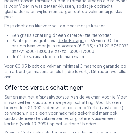
bovenstaande formulier alleen informatie vragen die relevant
is voor Vloer in was zetten-klussen, zodat je opdracht
glashelder is en wij kunnen zorgen dat de vakman bij je klus
past.
En je doet een klusverzoek op maat met je keuzes:
Een gratis schatting óf een offerte (zie hieronder)
Plaats je klus gratis via
de MrFix app
of MrFix.nl. Óf bel
ons om hem voor je in te voeren (€ 9.95): +31 20 6750333
(ma-vr 9:00-13:00u & za-zo 13:00-17:00u)
Jij óf de vakman koopt de materialen
Voor €9,95 biedt de vakman minimaal 3 maanden garantie op
zijn arbeid (en materialen als hij die levert). Dit raden we jullie
aan.
Offertes versus schattingen
Samen met het afspraakvoorstel van de vakman voor je Vloer
in was zetten klus sturen we je zijn schatting. Voor klussen
boven de ~€1.000 raden wij je aan een offerte (vaste prijs)
te vragen, niet alleen voor maximale zekerheid maar ook
omdat de meeste vakmensen voor grotere klussen een
korting (vaak 10-20%) op het uurtarief bieden.
Zowel
offertes als schattingen
zijn gratis, maar voor een