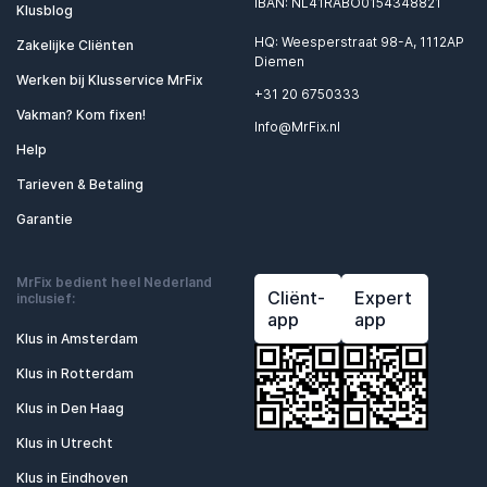
IBAN: NL41RABO0154348821
Klusblog
HQ: Weesperstraat 98-A, 1112AP
Zakelijke Cliënten
Diemen
Werken bij Klusservice MrFix
+31 20 6750333
Vakman? Kom fixen!
Info@MrFix.nl
Help
Tarieven & Betaling
Garantie
MrFix bedient heel Nederland
Cliënt-
Expert
inclusief:
app
app
Klus in Amsterdam
Klus in Rotterdam
Klus in Den Haag
Klus in Utrecht
Klus in Eindhoven