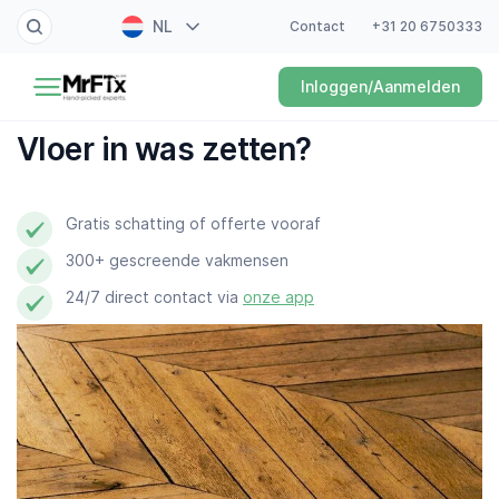
NL
Contact
+31 20 6750333
Schilder
Inloggen/Aanmelden
EN
Elektricien
FR
Vloer in was zetten?
DE
Klusjesman
ES
Gratis schatting of offerte vooraf
Loodgieter
300+ gescreende vakmensen
Slotenmaker
24/7 direct contact via
onze app
Witgoedmonteur
Hovenier
Schoonmaker