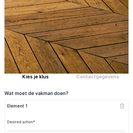
Computer expert
Help
Over MrFix
Log in als vakman
Kies je klus
Contactgegevens
Wat moet de vakman doen?
Element
1
Desired action*