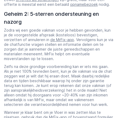
offerte is meestal eerst een betaald
opnamebezoek
nodig.
Geheim 2: 5-sterren ondersteuning en
nazorg
Zodra wij een goede vakman voor je hebben gevonden, kun
je de voorgestelde afspraak (kosteloos) bevestigen,
verzetten of annuleren in
de MrFix-app
. Vervolgens kun je via
de chatfunctie vragen stellen en informatie delen om te
zorgen dat je aannemer de juiste gereedschappen en
materialen meeneemt. MrFix helpt om eventuele
misverstanden op te lossen.
Zelfs na deze grondige voorbereiding kan er iets mis gaan.
Als je niet 100% tevreden bent, kun je de vakman via de chat
zeggen wat je wilt dat hij eraan doet. Maak daarbij redelijke
data en tijden beschikbaar waarop hij onder zijn garantie
terug kan komen. Je kunt erop rekenen dat onze vakman (of
zijn aansprakelijkheidsverzekering) het in orde maakt! Niet
alleen omdat hij doorgaans voor ~20-40% van zijn inkomen
afhankelijk is van MrFix, maar omdat we vakmensen
selecteren die verantwoordelijkheid nemen voor hun werk.
Wanneer je klaar bent om je Vloer in was zetten klus te
plaatsen, gebruik dan
de MrFix-app
of bovenstaand formulier.