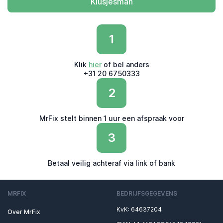
Klusjesman
1
Klik
hier
of bel anders
+31 20 6750333
2
MrFix stelt binnen 1 uur een afspraak voor
3
Betaal veilig achteraf via link of bank
MRFIX
BEDRIJFSGEGEVENS
KvK: 64637204
Over MrFix