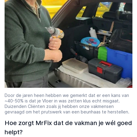
Door de jaren heen hebben we gemerkt dat er een kans van
~40-50% is dat je Vloer in was zetten klus echt misgaat.
Duizenden Cliënten zoals jij hebben onze vakmensen
gevraagd om het prutswerk van een beunhaas te herstellen.
Hoe zorgt MrFix dat de vakman je wél goed
helpt?