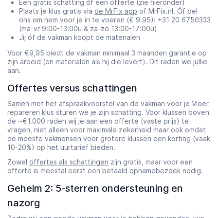
Een gratis schatting óf een offerte (zie hieronder)
Plaats je klus gratis via
de MrFix app
of MrFix.nl. Óf bel
ons om hem voor je in te voeren (€ 9.95): +31 20 6750333
(ma-vr 9:00-13:00u & za-zo 13:00-17:00u)
Jij óf de vakman koopt de materialen
Voor €9,95 biedt de vakman minimaal 3 maanden garantie op
zijn arbeid (en materialen als hij die levert). Dit raden we jullie
aan.
Offertes versus schattingen
Samen met het afspraakvoorstel van de vakman voor je Vloer
repareren klus sturen we je zijn schatting. Voor klussen boven
de ~€1.000 raden wij je aan een offerte (vaste prijs) te
vragen, niet alleen voor maximale zekerheid maar ook omdat
de meeste vakmensen voor grotere klussen een korting (vaak
10-20%) op het uurtarief bieden.
Zowel
offertes als schattingen
zijn gratis, maar voor een
offerte is meestal eerst een betaald
opnamebezoek
nodig.
Geheim 2: 5-sterren ondersteuning en
nazorg