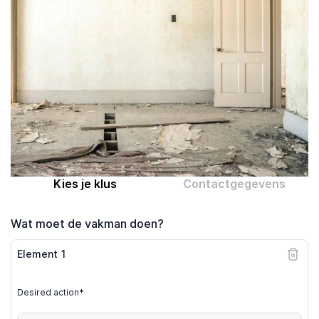
Computer expert
Help
Over MrFix
Log in als vakman
Kies je klus
Contactgegevens
Wat moet de vakman doen?
Element
1
Desired action*