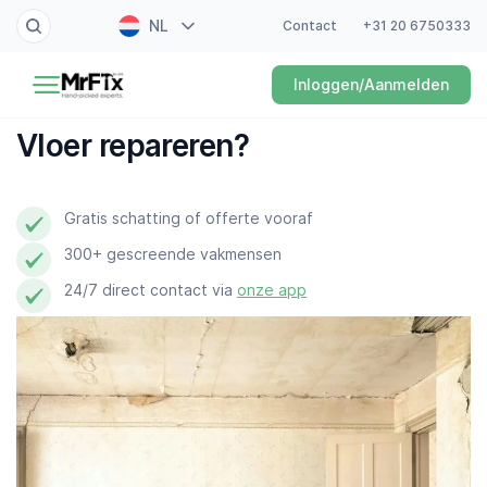
NL
Contact
+31 20 6750333
Schilder
Inloggen/Aanmelden
EN
Elektricien
FR
Vloer repareren?
DE
Klusjesman
ES
Gratis schatting of offerte vooraf
Loodgieter
300+ gescreende vakmensen
Slotenmaker
24/7 direct contact via
onze app
Witgoedmonteur
Hovenier
Schoonmaker