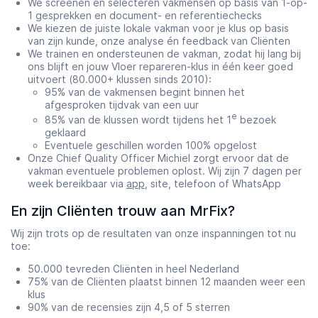
We screenen en selecteren vakmensen op basis van 1-op-
1 gesprekken en document- en referentiechecks
We kiezen de juiste lokale vakman voor je klus op basis
van zijn kunde, onze analyse én feedback van Cliënten
We trainen en ondersteunen de vakman, zodat hij lang bij
ons blijft en jouw Vloer repareren-klus in één keer goed
uitvoert (80.000+ klussen sinds 2010):
95% van de vakmensen begint binnen het
afgesproken tijdvak van een uur
e
85% van de klussen wordt tijdens het 1
bezoek
geklaard
Eventuele geschillen worden 100% opgelost
Onze Chief Quality Officer Michiel zorgt ervoor dat de
vakman eventuele problemen oplost. Wij zijn 7 dagen per
week bereikbaar via
app
, site, telefoon of WhatsApp
En zijn Cliënten trouw aan MrFix?
Wij zijn trots op de resultaten van onze inspanningen tot nu
toe:
50.000 tevreden Cliënten in heel Nederland
75% van de Cliënten plaatst binnen 12 maanden weer een
klus
90% van de recensies zijn 4,5 of 5 sterren