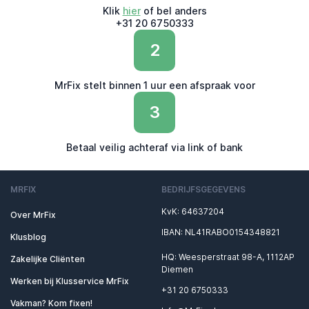
Klik
hier
of bel anders
+31 20 6750333
2
MrFix stelt binnen 1 uur een afspraak voor
3
Betaal veilig achteraf via link of bank
MRFIX
BEDRIJFSGEGEVENS
KvK: 64637204
Over MrFix
IBAN: NL41RABO0154348821
Klusblog
HQ: Weesperstraat 98-A, 1112AP
Zakelijke Cliënten
Diemen
Werken bij Klusservice MrFix
+31 20 6750333
Vakman? Kom fixen!