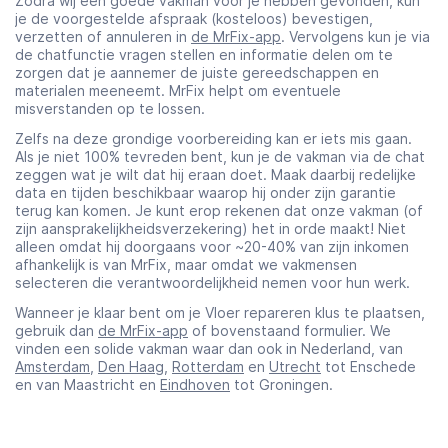
Zodra wij een goede vakman voor je hebben gevonden, kun
je de voorgestelde afspraak (kosteloos) bevestigen,
verzetten of annuleren in
de MrFix-app
. Vervolgens kun je via
de chatfunctie vragen stellen en informatie delen om te
zorgen dat je aannemer de juiste gereedschappen en
materialen meeneemt. MrFix helpt om eventuele
misverstanden op te lossen.
Zelfs na deze grondige voorbereiding kan er iets mis gaan.
Als je niet 100% tevreden bent, kun je de vakman via de chat
zeggen wat je wilt dat hij eraan doet. Maak daarbij redelijke
data en tijden beschikbaar waarop hij onder zijn garantie
terug kan komen. Je kunt erop rekenen dat onze vakman (of
zijn aansprakelijkheidsverzekering) het in orde maakt! Niet
alleen omdat hij doorgaans voor ~20-40% van zijn inkomen
afhankelijk is van MrFix, maar omdat we vakmensen
selecteren die verantwoordelijkheid nemen voor hun werk.
Wanneer je klaar bent om je Vloer repareren klus te plaatsen,
gebruik dan
de MrFix-app
of bovenstaand formulier. We
vinden een solide vakman waar dan ook in Nederland, van
Amsterdam
,
Den Haag
,
Rotterdam
en
Utrecht
tot Enschede
en van Maastricht en
Eindhoven
tot Groningen.