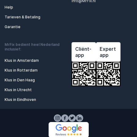
Info@MrFix.nl
Help
Tarieven & Betaling
Garantie
MrFix bedient heel Nederland
Cliënt-
Expert
inclusief:
app
app
Klus in Amsterdam
Klus in Rotterdam
Klus in Den Haag
Klus in Utrecht
Klus in Eindhoven