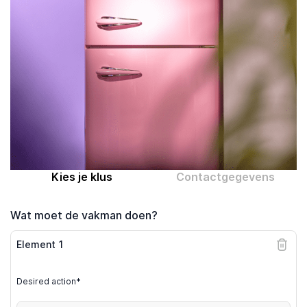
Computer expert
Help
Over MrFix
Log in als vakman
Kies je klus
Contactgegevens
Wat moet de vakman doen?
Element
1
Desired action*