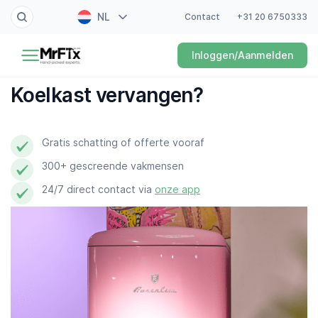
NL
Contact
+31 20 6750333
Schilder
Inloggen/Aanmelden
EN
Elektricien
FR
Koelkast vervangen?
DE
Klusjesman
ES
Gratis schatting of offerte vooraf
Loodgieter
300+ gescreende vakmensen
Slotenmaker
24/7 direct contact via
onze app
Witgoedmonteur
Hovenier
Schoonmaker