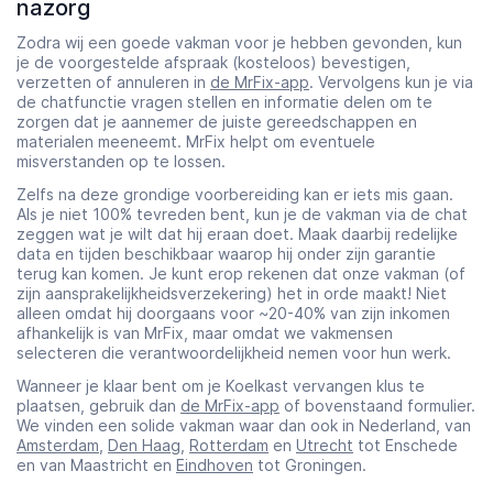
nazorg
Zodra wij een goede vakman voor je hebben gevonden, kun
je de voorgestelde afspraak (kosteloos) bevestigen,
verzetten of annuleren in
de MrFix-app
. Vervolgens kun je via
de chatfunctie vragen stellen en informatie delen om te
zorgen dat je aannemer de juiste gereedschappen en
materialen meeneemt. MrFix helpt om eventuele
misverstanden op te lossen.
Zelfs na deze grondige voorbereiding kan er iets mis gaan.
Als je niet 100% tevreden bent, kun je de vakman via de chat
zeggen wat je wilt dat hij eraan doet. Maak daarbij redelijke
data en tijden beschikbaar waarop hij onder zijn garantie
terug kan komen. Je kunt erop rekenen dat onze vakman (of
zijn aansprakelijkheidsverzekering) het in orde maakt! Niet
alleen omdat hij doorgaans voor ~20-40% van zijn inkomen
afhankelijk is van MrFix, maar omdat we vakmensen
selecteren die verantwoordelijkheid nemen voor hun werk.
Wanneer je klaar bent om je Koelkast vervangen klus te
plaatsen, gebruik dan
de MrFix-app
of bovenstaand formulier.
We vinden een solide vakman waar dan ook in Nederland, van
Amsterdam
,
Den Haag
,
Rotterdam
en
Utrecht
tot Enschede
en van Maastricht en
Eindhoven
tot Groningen.