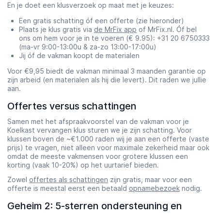
En je doet een klusverzoek op maat met je keuzes:
Een gratis schatting óf een offerte (zie hieronder)
Plaats je klus gratis via
de MrFix app
of MrFix.nl. Óf bel
ons om hem voor je in te voeren (€ 9.95): +31 20 6750333
(ma-vr 9:00-13:00u & za-zo 13:00-17:00u)
Jij óf de vakman koopt de materialen
Voor €9,95 biedt de vakman minimaal 3 maanden garantie op
zijn arbeid (en materialen als hij die levert). Dit raden we jullie
aan.
Offertes versus schattingen
Samen met het afspraakvoorstel van de vakman voor je
Koelkast vervangen klus sturen we je zijn schatting. Voor
klussen boven de ~€1.000 raden wij je aan een offerte (vaste
prijs) te vragen, niet alleen voor maximale zekerheid maar ook
omdat de meeste vakmensen voor grotere klussen een
korting (vaak 10-20%) op het uurtarief bieden.
Zowel
offertes als schattingen
zijn gratis, maar voor een
offerte is meestal eerst een betaald
opnamebezoek
nodig.
Geheim 2: 5-sterren ondersteuning en