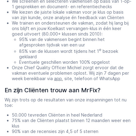
We screenen en selecteren vakmensen op basis van 1-op-
1 gesprekken en document- en referentiechecks
We kiezen de juiste lokale vakman voor je klus op basis
van zijn kunde, onze analyse én feedback van Cliënten
We trainen en ondersteunen de vakman, zodat hij lang bij
ons blijft en jouw Koelkast vervangen-klus in één keer
goed uitvoert (80.000+ klussen sinds 2010):
95% van de vakmensen begint binnen het
afgesproken tijdvak van een uur
e
85% van de klussen wordt tijdens het 1
bezoek
geklaard
Eventuele geschillen worden 100% opgelost
Onze Chief Quality Officer Michiel zorgt ervoor dat de
vakman eventuele problemen oplost. Wij zijn 7 dagen per
week bereikbaar via
app
, site, telefoon of WhatsApp
En zijn Cliënten trouw aan MrFix?
Wij zijn trots op de resultaten van onze inspanningen tot nu
toe:
50.000 tevreden Cliënten in heel Nederland
75% van de Cliënten plaatst binnen 12 maanden weer een
klus
90% van de recensies zijn 4,5 of 5 sterren