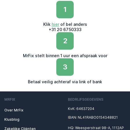
1
Klik
hier
of bel anders
+31 20 6750333
2
MrFix stelt binnen 1 uur een afspraak voor
3
Betaal veilig achteraf via link of bank
MRFIX
BEDRIJFSGEGEVENS
KvK: 64637204
Over MrFix
IBAN: NL41RABO0154348821
Klusblog
HQ: Weesperstraat 98-A, 1112AP
Zakelijke Cliënten