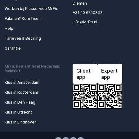
Diemen
Werken bij Klusservice MrFix
+31 20 6750333
Vakman? Kom fixen!
Info@MrFix.nl
Help
Tarieven & Betaling
Garantie
MrFix bedient heel Nederland
Cliënt-
Expert
inclusief:
app
app
Klus in Amsterdam
Klus in Rotterdam
Klus in Den Haag
Klus in Utrecht
Klus in Eindhoven