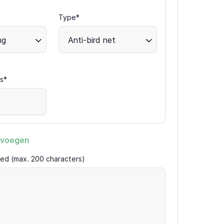
*
Type*
ng
Anti-bird net
s*
evoegen
ired (max. 200 characters)