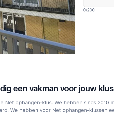
0
/200
Garantie t
Expert
Tik op
hier
voor 
ldig een vakman voor jouw klus
 je Net ophangen-klus. We hebben sinds 2010 
rd. We hebben voor Net ophangen-klussen een 