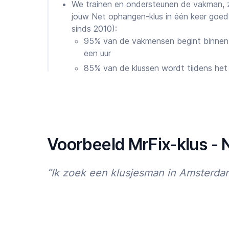
We trainen en ondersteunen de vakman, zod
jouw Net ophangen-klus in één keer goed
sinds 2010):
95% van de vakmensen begint binnen 
een uur
85% van de klussen wordt tijdens het
Eventuele geschillen worden 100% op
Onze Chief Quality Officer Michiel zorgt
eventuele problemen oplost. Wij zijn 7 da
app
, site, telefoon of WhatsApp
En zijn Cliënten trouw aan MrFix?
Voorbeeld MrFix-klus -
Wij zijn trots op de resultaten van onze insp
“Ik zoek een klusjesman in Amsterd
50.000 tevreden Cliënten in heel Nederl
75% van de Cliënten plaatst binnen 12 m
90% van de recensies zijn 4,5 of 5 sterre
We werken hard om te blijven verbeteren. Dus