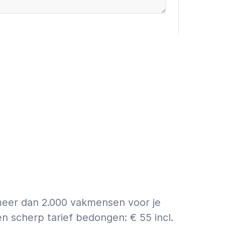
oevoegen (€9,95 incl. VAT)
 ASAP
First a quote
info over schatting vs. offerte.
meer dan 2.000 vakmensen voor je
scherp tarief bedongen: € 55 incl.