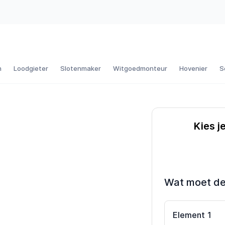
n
Loodgieter
Slotenmaker
Witgoedmonteur
Hovenier
S
Kies j
Wat moet d
Element
1