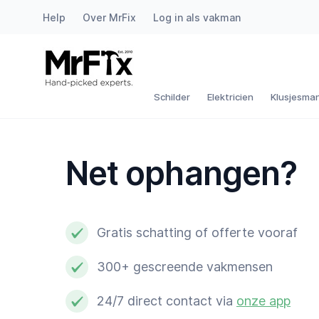
Help
Over MrFix
Log in als vakman
Schilder
Elektricien
Schilder
Elektricien
Klusjesma
Klusjesman
Net ophangen?
Loodgieter
Slotenmaker
Gratis schatting of offerte vooraf
Witgoedmonteur
300+ gescreende vakmensen
Hovenier
24/7 direct contact via
onze app