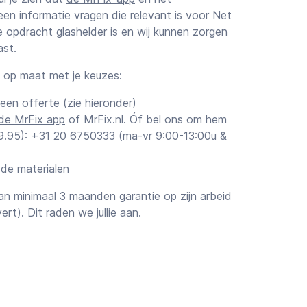
een informatie vragen die relevant is voor Net
 opdracht glashelder is en wij kunnen zorgen
ast.
k op maat met je keuzes:
 een offerte (zie hieronder)
de MrFix app
of MrFix.nl. Óf bel ons om hem
€ 9.95): +31 20 6750333 (ma-vr 9:00-13:00u &
 de materialen
n minimaal 3 maanden garantie op zijn arbeid
vert). Dit raden we jullie aan.
ttingen
orstel van de vakman voor je Net ophangen
atting. Voor klussen boven de ~€1.000 raden wij
rijs) te vragen, niet alleen voor maximale