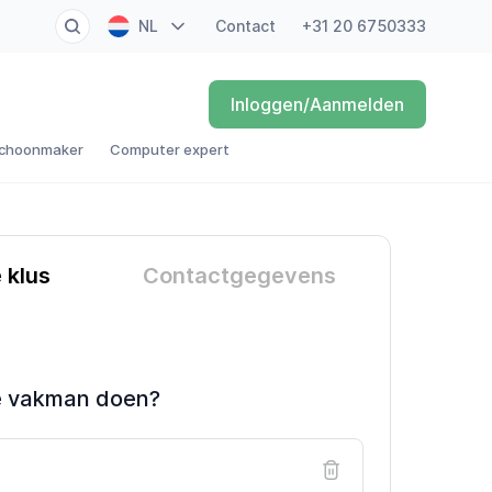
NL
Contact
+31 20 6750333
EN
Inloggen/Aanmelden
FR
choonmaker
Computer expert
DE
ES
e klus
Contactgegevens
e vakman doen?