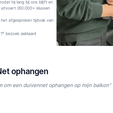
at hij lang bij ons blijft en
 uitvoert (80.000+ klussen
het afgesproken tijdvak van
e
 1
bezoek geklaard
gelost
 ervoor dat de vakman
gen per week bereikbaar via
 Net ophangen
anningen tot nu toe:
am om een duivennet ophangen op mijn balkon”
and
aanden weer een klus
n
 wil je je klus zonder stress
Starttijd
Eindtijd