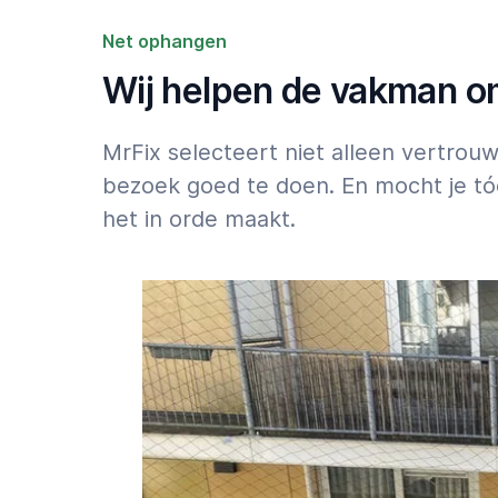
gedaan krijgen? Bestel dan een vertrouwde 
ophangen via
de MrFix-app
Net ophangen
Wij helpen de vakman om 
Let op: 50% toeslag voor klussen die binnen 2
weekend moeten starten: zie
Tarieven
.
MrFix selecteert niet alleen vertro
bezoek goed te doen. En mocht je tó
het in orde maakt.