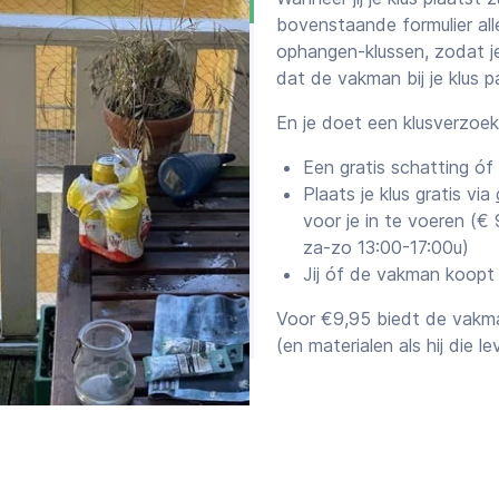
bovenstaande formulier all
ophangen-klussen, zodat je
dat de vakman bij je klus p
En je doet een klusverzoe
Een gratis schatting óf
Plaats je klus gratis via
voor je in te voeren (
za-zo 13:00-17:00u)
Jij óf de vakman koopt
Voor €9,95 biedt de vakma
(en materialen als hij die le
Offertes versus scha
Samen met het afspraakvo
klus sturen we je zijn sch
je aan een offerte (vaste p