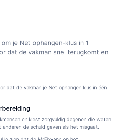
 om je Net ophangen-klus in 1
oor dat de vakman snel terugkomt en
or dat de vakman je Net ophangen klus in één
rbereiding
vakmensen en kiest zorgvuldig degenen die weten
et anderen de schuld geven als het misgaat.
zul je zien dat
de MrFix-app
en het