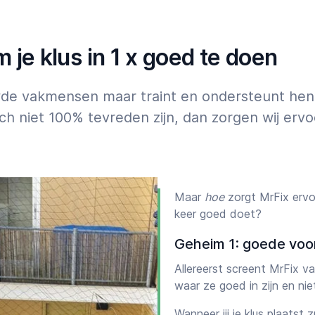
07:00
23:00
Klusjesman voor Net
je klus in 1 x goed te doen
4 uur, na 18 uur of in het
uwde vakmensen maar traint en ondersteunt hen
ch niet 100% tevreden zijn, dan zorgen wij erv
Maar
hoe
zorgt MrFix ervo
keer goed doet?
Geheim 1: goede voo
Allereerst screent MrFix 
waar ze goed in zijn en ni
Wanneer jij je klus plaatst 