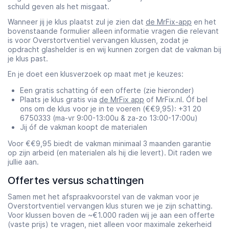
schuld geven als het misgaat.
Wanneer jij je klus plaatst zul je zien dat
de MrFix-app
en het
bovenstaande formulier alleen informatie vragen die relevant
is voor Overstortventiel vervangen klussen, zodat je
opdracht glashelder is en wij kunnen zorgen dat de vakman bij
je klus past.
En je doet een klusverzoek op maat met je keuzes:
Een gratis schatting óf een offerte (zie hieronder)
Plaats je klus gratis via
de MrFix app
of MrFix.nl. Óf bel
ons om de klus voor je in te voeren (€€9,95): +31 20
6750333 (ma-vr 9:00-13:00u & za-zo 13:00-17:00u)
Jij óf de vakman koopt de materialen
Voor €€9,95 biedt de vakman minimaal 3 maanden garantie
op zijn arbeid (en materialen als hij die levert). Dit raden we
jullie aan.
Offertes versus schattingen
Samen met het afspraakvoorstel van de vakman voor je
Overstortventiel vervangen klus sturen we je zijn schatting.
Voor klussen boven de ~€1.000 raden wij je aan een offerte
(vaste prijs) te vragen, niet alleen voor maximale zekerheid