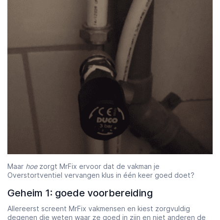
Maar
hoe
zorgt MrFix ervoor dat de vakman je
Overstortventiel vervangen klus in één keer goed doet?
Geheim 1: goede voorbereiding
Allereerst screent MrFix vakmensen en kiest zorgvuldig
degenen die weten waar ze goed in zijn en niet anderen de