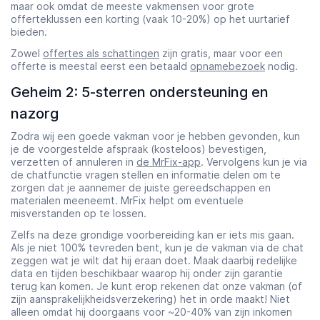
maar ook omdat de meeste vakmensen voor grote
offerteklussen een korting (vaak 10-20%) op het uurtarief
bieden.
Zowel
offertes als schattingen
zijn gratis, maar voor een
offerte is meestal eerst een betaald
opnamebezoek
nodig.
Geheim 2: 5-sterren ondersteuning en
nazorg
Zodra wij een goede vakman voor je hebben gevonden, kun
je de voorgestelde afspraak (kosteloos) bevestigen,
verzetten of annuleren in
de MrFix-app
. Vervolgens kun je via
de chatfunctie vragen stellen en informatie delen om te
zorgen dat je aannemer de juiste gereedschappen en
materialen meeneemt. MrFix helpt om eventuele
misverstanden op te lossen.
Zelfs na deze grondige voorbereiding kan er iets mis gaan.
Als je niet 100% tevreden bent, kun je de vakman via de chat
zeggen wat je wilt dat hij eraan doet. Maak daarbij redelijke
data en tijden beschikbaar waarop hij onder zijn garantie
terug kan komen. Je kunt erop rekenen dat onze vakman (of
zijn aansprakelijkheidsverzekering) het in orde maakt! Niet
alleen omdat hij doorgaans voor ~20-40% van zijn inkomen