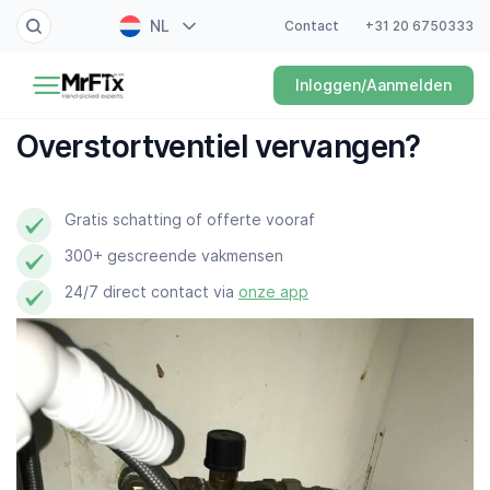
NL
Contact
+31 20 6750333
Schilder
Inloggen/Aanmelden
EN
Elektricien
FR
Overstortventiel vervangen?
DE
Klusjesman
ES
Gratis schatting of offerte vooraf
Loodgieter
300+ gescreende vakmensen
Slotenmaker
24/7 direct contact via
onze app
Witgoedmonteur
Hovenier
Schoonmaker