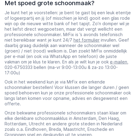
Met spoed grote schoonmaak?
Je kunt het je voorstellen: je bent te gast bij een leuk etentje
of logeerpartij en jij (of misschien je kind) gooit een glas rode
wijn op de nieuwe witte bank of het tapijt. Zo’n domper wil je
het liefst direct wegpoetsen, maar dat vergt wellicht een
professionele schoonmaker. MrFix is ’s avonds telefonisch
niet bereikbaar want je kunt 24/7
het formulier
invullen. Geef
daarbij graag duidelijk aan wanneer de schoonmaker wel
(groen) / niet (rood) welkom is. Dan zoekt MrFix onmiddellijk
per e-mail (en ook via WhatsApp en telefoon) de juiste
vakman om je klus te klaren. En als je wilt kun je ook
e-mailen
,
020-6750333 bellen (ma-vr 9:00-13:00u & za-zo 13:00-
17:00u)
Ook in het weekend kun je via MrFix een erkende
schoonmaker bestellen! Voor klussen die langer duren / geen
spoed behoeven kun je onze professionele schoonmaker ook
langs laten komen voor opname, advies en desgewenst een
offerte.
Onze bekwame professionele schoonmakers staan klaar om
elke denkbare schoonmaakklus in Amsterdam, Den Haag,
Rotterdam, Utrecht en andere grote steden in Nederland
zoals o.a. Eindhoven, Breda, Maastricht, Enschede en
Groningen snel en deskundig uit te voeren.