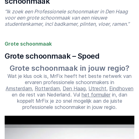
schoonmaak
“Ik zoek een Professionele schoonmaker in Den Haag
voor een grote schoonmaak van een nieuwe
studentenkamer, incl badkamer, plinten, vloer, ramen.”
Grote schoonmaak
Grote schoonmaak – Spoed
Starttijd
Eindtijd
Grote schoonmaak in jouw regio?
07:00
23:00
Wat je klus ook is, MrFix heeft het beste netwerk van
ervaren professionele schoonmakers in
Amsterdam
,
Rotterdam
,
Den Haag
,
Utrecht
,
Eindhoven
en de rest van Nederland. Vul
het formulier
in, dan
koppelt MrFix je zo snel mogelijk aan de juiste
professionele schoonmaker in jouw regio.