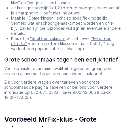
klus” en “Vat je klus kort samen”
Je kunt gemakkelijk 1 of 2 foto’s toevoegen, zeker vanaf
je smartphone. Hoeft niet, helpt wel
Maak je “Opmerkingen” écht zo specifiek mogelijk:
Vermeld wat er schoongemaakt moet worden en of er
bijv. zaken zijn die bijzonder vuil zijn en eventuele andere
details.
Kies of je
“Snel een vakman”
wilt of liever
“Eerst een
offerte”
voor de grotere klussen vanaf ~€500 / 1 dag
werk of een prijsindicatie (inschatting).
Grote schoonmaak tegen een eerlijk tarief
Voor optimale, duurzame kwaliteit regelen wij graag een
ervaren aannemer tegen een fair schoonmaaktarief.
Zie voor verdere vragen over tarieven voor grote
schoonmaak
de pagina Tarieven
of bel ons voor verdere
informatie op 020-675 0333 (ma-vr 9:00-13:00u & za-zo
13:00-17:00u).
Voorbeeld MrFix-klus - Grote