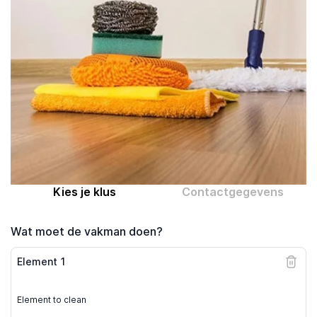
Computer expert
Help
Over MrFix
Log in als vakman
Kies je klus
Contactgegevens
Wat moet de vakman doen?
Element
1
Element to clean