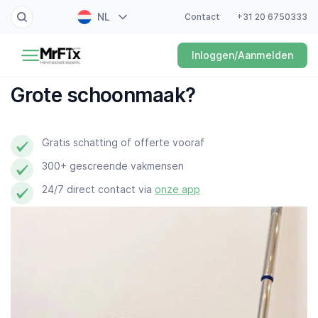
NL
Contact
+31 20 6750333
Schilder
Inloggen/Aanmelden
EN
Elektricien
FR
Grote schoonmaak?
DE
Klusjesman
ES
Gratis schatting of offerte vooraf
Loodgieter
300+ gescreende vakmensen
Slotenmaker
24/7 direct contact via
onze app
Witgoedmonteur
Hovenier
Schoonmaker