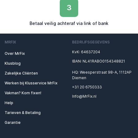
3
Betaal veilig achteraf via link of bank
MRFIX
BEDRIJFSGEGEVENS
KvK: 64637204
Over MrFix
IBAN: NL41RABO0154348821
Klusblog
HQ: Weesperstraat 98-A, 1112AP
Zakelijke Cliënten
Diemen
Werken bij Klusservice MrFix
+31 20 6750333
Vakman? Kom fixen!
Info@MrFix.nl
Help
Tarieven & Betaling
Garantie