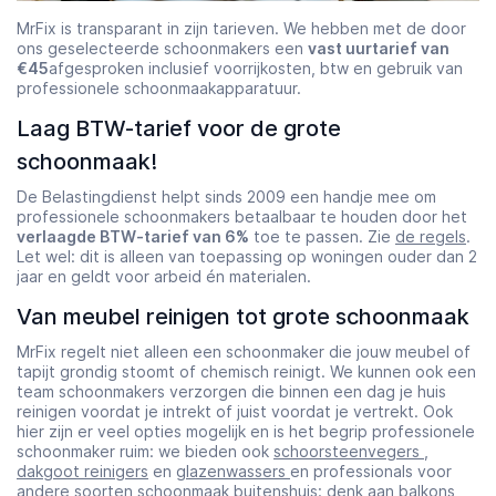
MrFix is transparant in zijn tarieven. We hebben met de door
ons geselecteerde schoonmakers een
vast uurtarief van
€45
afgesproken inclusief voorrijkosten, btw en gebruik van
professionele schoonmaakapparatuur.
Laag BTW-tarief voor de grote
schoonmaak!
De Belastingdienst helpt sinds 2009 een handje mee om
professionele schoonmakers betaalbaar te houden door het
verlaagde BTW-tarief van 6%
toe te passen. Zie
de regels
.
Let wel: dit is alleen van toepassing op woningen ouder dan 2
jaar en geldt voor arbeid én materialen.
Van meubel reinigen tot grote schoonmaak
MrFix regelt niet alleen een schoonmaker die jouw meubel of
tapijt grondig stoomt of chemisch reinigt. We kunnen ook een
team schoonmakers verzorgen die binnen een dag je huis
reinigen voordat je intrekt of juist voordat je vertrekt. Ook
hier zijn er veel opties mogelijk en is het begrip professionele
schoonmaker ruim: we bieden ook
schoorsteenvegers
,
dakgoot reinigers
en
glazenwassers
en professionals voor
andere soorten schoonmaak buitenshuis: denk aan balkons,