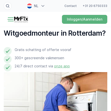
NL
Contact
+31 20 6750333
Schilder
Inloggen/Aanmelden
EN
Elektricien
FR
Witgoedmonteur in Rotterdam?
DE
Klusjesman
ES
Gratis schatting of offerte vooraf
Loodgieter
300+ gescreende vakmensen
Slotenmaker
24/7 direct contact via
onze app
Witgoedmonteur
Hovenier
Schoonmaker