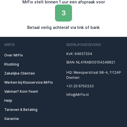
MrFix stelt binnen 1 uur een afspraak voor
3
Betaal veilig achteraf via link of bank
MRFIX
BEDRIJFSGEGEVENS
KvK: 64637204
Over MrFix
IBAN: NL41RABO0154348821
Klusblog
HQ: Weesperstraat 98-A, 1112AP
Zakelijke Cliënten
Diemen
Werken bij Klusservice MrFix
+31 20 6750333
Vakman? Kom fixen!
Info@MrFix.nl
Help
Tarieven & Betaling
Garantie