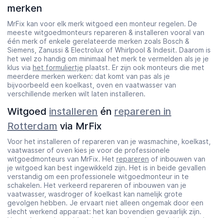
merken
MrFix kan voor elk merk witgoed een monteur regelen. De
meeste witgoedmonteurs repareren & installeren vooral van
één merk of enkele gerelateerde merken zoals Bosch &
Siemens, Zanussi & Electrolux of Whirlpool & Indesit. Daarom is
het wel zo handig om minimaal het merk te vermelden als je je
klus via
het formuliertje
plaatst. Er zijn ook monteurs die met
meerdere merken werken: dat komt van pas als je
bijvoorbeeld een koelkast, oven en vaatwasser van
verschillende merken wilt laten installeren.
Witgoed
installeren
én
repareren in
Rotterdam
via MrFix
Voor het installeren of repareren van je wasmachine, koelkast,
vaatwasser of oven kies je voor de professionele
witgoedmonteurs van MrFix. Het
repareren
of inbouwen van
je witgoed kan best ingewikkeld zijn. Het is in beide gevallen
verstandig om een professionele witgoedmonteur in te
schakelen. Het verkeerd repareren of inbouwen van je
vaatwasser, wasdroger of koelkast kan namelijk grote
gevolgen hebben. Je ervaart niet alleen ongemak door een
slecht werkend apparaat: het kan bovendien gevaarlijk zijn.