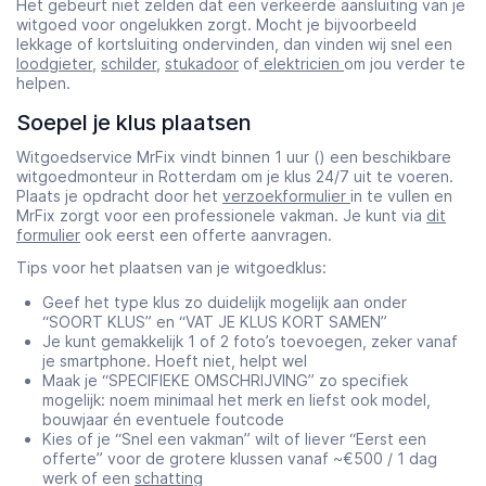
Het gebeurt niet zelden dat een verkeerde aansluiting van je
witgoed voor ongelukken zorgt. Mocht je bijvoorbeeld
lekkage of kortsluiting ondervinden, dan vinden wij snel een
loodgieter
,
schilder
,
stukadoor
of
elektricien
om jou verder te
helpen.
Soepel je klus plaatsen
Witgoedservice MrFix vindt binnen 1 uur () een beschikbare
witgoedmonteur in Rotterdam om je klus 24/7 uit te voeren.
Plaats je opdracht door het
verzoekformulier
in te vullen en
MrFix zorgt voor een professionele vakman. Je kunt via
dit
formulier
ook eerst een offerte aanvragen.
Tips voor het plaatsen van je witgoedklus:
Geef het type klus zo duidelijk mogelijk aan onder
“SOORT KLUS” en “VAT JE KLUS KORT SAMEN”
Je kunt gemakkelijk 1 of 2 foto’s toevoegen, zeker vanaf
je smartphone. Hoeft niet, helpt wel
Maak je “SPECIFIEKE OMSCHRIJVING” zo specifiek
mogelijk: noem minimaal het merk en liefst ook model,
bouwjaar én eventuele foutcode
Kies of je “Snel een vakman” wilt of liever “Eerst een
offerte” voor de grotere klussen vanaf ~€500 / 1 dag
werk of een
schatting