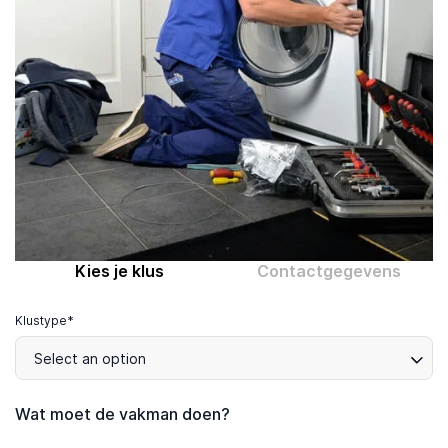
Computer expert
Help
Over MrFix
Log in als vakman
Kies je klus
Contactgegevens
Klustype*
Select an option
Wat moet de vakman doen?