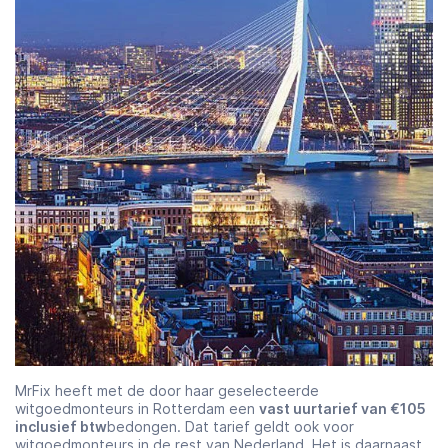
MrFix heeft met de door haar geselecteerde
witgoedmonteurs in Rotterdam een
vast uurtarief van €105
inclusief btw
bedongen. Dat tarief geldt ook voor
witgoedmonteurs in de rest van Nederland. Het is daarnaast