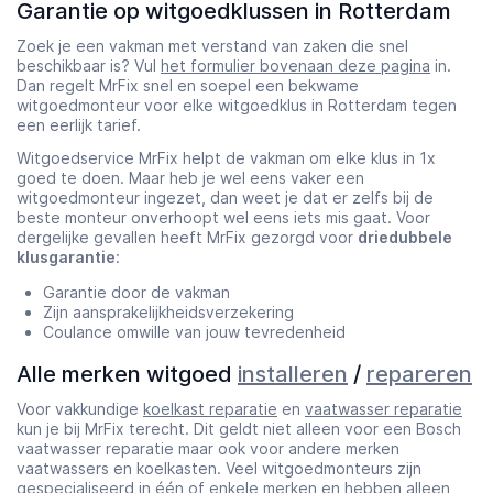
Garantie op witgoedklussen in Rotterdam
Zoek je een vakman met verstand van zaken die snel
beschikbaar is? Vul
het formulier bovenaan deze pagina
in.
Dan regelt MrFix snel en soepel een bekwame
witgoedmonteur voor elke witgoedklus in Rotterdam tegen
een eerlijk tarief.
Witgoedservice MrFix helpt de vakman om elke klus in 1x
goed te doen. Maar heb je wel eens vaker een
witgoedmonteur ingezet, dan weet je dat er zelfs bij de
beste monteur onverhoopt wel eens iets mis gaat. Voor
dergelijke gevallen heeft MrFix gezorgd voor
driedubbele
klusgarantie
:
Garantie door de vakman
Zijn aansprakelijkheidsverzekering
Coulance omwille van jouw tevredenheid
Alle merken witgoed
installeren
/
repareren
Voor vakkundige
koelkast reparatie
en
vaatwasser reparatie
kun je bij MrFix terecht. Dit geldt niet alleen voor een Bosch
vaatwasser reparatie maar ook voor andere merken
vaatwassers en koelkasten. Veel witgoedmonteurs zijn
gespecialiseerd in één of enkele merken en hebben alleen