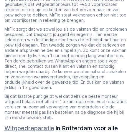
gebruikelijk dat witgoedmonteurs tot ~€50 voorrijkosten
rekenen om de tijd en kosten van het vervoer naar en van
jouw adres te dekken. MrFix staat vakmensen echter niet toe
om voorrijkosten in rekening te brengen.
MrFix zorgt dat we zowel jou als de vakman tijd en problemen
besparen. Dat bespaart jou geld én ergernis. Ten eerste
selecteren we deskundige monteurs die efficiënt met hun en
jouw tijd omgaan. Ten tweede zorgen we dat de
tarieven
en
andere afspraken helder en simpel zijn. Zo komt onze vakman
binnen een tijdvak van 1 uur: niet onnodig lang wachten dus.
Ten derde gebruiken we WhatsApp en andere tools voor
direct, snel contact tussen Klant en vakman en zonodig
helpen we jullie daarbij. Zo kunnen we allemaal snel schakelen
en voorkomen we misverstanden, tijdverspilling en
onduidelijkheid over de gewerkte tijd. En dus kan de vakman
je klus in 1 x goed doen.
Bij dat laatste punt geldt wel dat zelfs de beste monteur
witgoed helaas niet altijd in 1 x kan repareren. Veel reparaties
vereisen nu eenmaal vervanging van onderdelen die de
monteur meestal pas kan bestellen na de diagnose die hij bij
zijn eerste bezoek stelt.
Witgoedreparatie
in Rotterdam voor alle