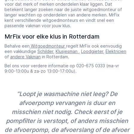
voor dat merk of merken onderdelen klaar liggen. Dat
betekent langer zoeken naar de juiste witgoedmonteur of
langer wachten op onderdelen van andere merken. MrFix
kent verschillende witgoedmonteurs en vindt snel een
passende vakman voor jouw klus.
MrFix voor elke klus in Rotterdam
Behalve een
Witgoedmonteur
regelt MrFix ook eenvoudig
een vakkundige
Schilder
,
Klusjesman
,
Loodgieter
,
Elektricien
of
andere Vakman
in Rotterdam.
Bel ons voor verdere informatie op 020-675 0333 (ma-vr
9:00-13:00u & za-zo 13:00-17:00u).
“Loopt je wasmachine niet leeg? De
afvoerpomp vervangen is duur en
misschien niet nodig. Check eerst of je
pompfilter is verstopt, of anders misschien
de afvoerpomp, de afvoerslang of de afvoer