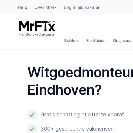
Help
Over MrFix
Log in als vakman
Schilder
Elektricien
Schilder
Elektricien
Klusjesma
Klusjesman
Witgoedmonteur
Loodgieter
Eindhoven?
Slotenmaker
Witgoedmonteur
Gratis schatting of offerte vooraf
Hovenier
300+ gescreende vakmensen