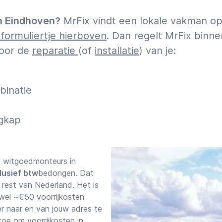
n Eindhoven?
MrFix vindt een lokale vakman op 
 formuliertje hierboven
. Dan regelt MrFix binne
voor de
reparatie
(of
installatie
) van je:
binatie
igkap
e witgoedmonteurs in
lusief btw
bedongen. Dat
 rest van Nederland. Het is
 wel ~€50 voorrijkosten
r naar en van jouw adres te
oe om voorrijkosten in