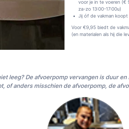
er “Eerst een offerte” voor de
voor je in te voeren (
rk of een
schatting
za-zo 13:00-17:00u)
Jij óf de vakman koopt
r-tarieven in Eindhoven de
675 0333 (ma-vr 9:00-13:00u
Voor €9,95 biedt de vakma
ie.
(en materialen als hij die le
Offertes versus scha
Samen met het afspraakvoo
zijn schatting. Voor kluss
(vaste prijs) te vragen, ni
iet leeg? De afvoerpomp vervangen is duur en m
omdat de meeste vakmensen
20%) op het uurtarief bied
pt, of anders misschien de afvoerpomp, de afvo
Zowel
offertes als schatt
meestal eerst een betaald
Geheim 2: 5-sterren
Zodra wij een goede Witgo