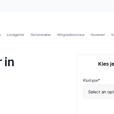
n
Loodgieter
Slotenmaker
Witgoedmonteur
Hovenier
S
 in
Kies j
Klustype*
Select an opt