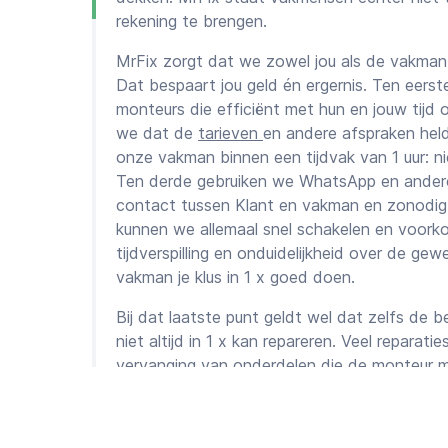
rekening te brengen.
MrFix zorgt dat we zowel jou als de vakman
Dat bespaart jou geld én ergernis. Ten eers
monteurs die efficiënt met hun en jouw tij
we dat de
tarieven
en andere afspraken held
onze vakman binnen een tijdvak van 1 uur: n
Ten derde gebruiken we WhatsApp en andere 
contact tussen Klant en vakman en zonodig he
kunnen we allemaal snel schakelen en voor
tijdverspilling en onduidelijkheid over de gew
vakman je klus in 1 x goed doen.
Bij dat laatste punt geldt wel dat zelfs de
niet altijd in 1 x kan repareren. Veel reparat
vervanging van onderdelen die de monteur m
de diagnose die hij bij zijn eerste bezoek stel
Witgoedreparatie
in Eindhoven voo