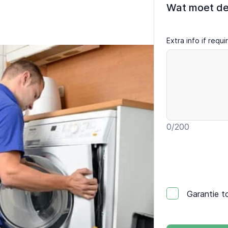
Wat moet d
Extra info if requ
0
/200
Garantie t