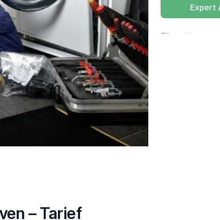
Expert
Tik op
hier
voor 
en – Tarief