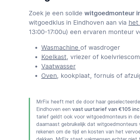
Zoek je een solide
witgoedmonteur i
witgoedklus in Eindhoven aan via
het
13:00-17:00u) een ervaren monteur 
Wasmachine
of wasdroger
Koelkast
, vriezer of koelvriescom
Vaatwasser
Oven
, kookplaat, fornuis of afzu
MrFix heeft met de door haar geselecteerd
Eindhoven een
vast uurtarief van €105 inc
tarief geldt ook voor witgoedmonteurs in de
daarnaast gebruikelijk dat witgoedmonteurs
rekenen om de tijd en kosten van het vervoe
dekken. MrFix staat vakmensen echter niet t