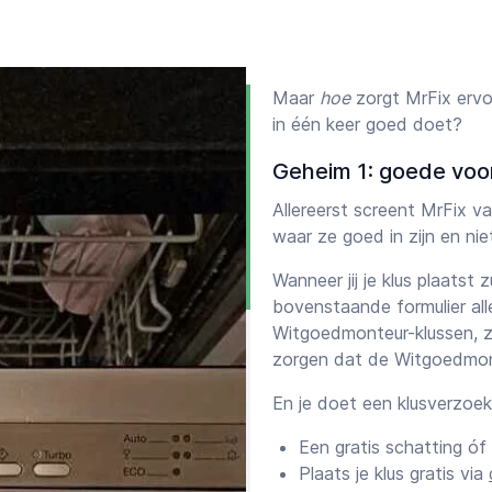
voorbeeld lekkage of
l een
loodgieter
,
schilder
,
pen.
Maar
hoe
zorgt MrFix ervo
in één keer goed doet?
een beschikbare
Geheim 1: goede voo
uit te voeren. Plaats je
llen en MrFix zorgt voor een
Allereerst screent MrFix 
er
ook eerst een offerte
waar ze goed in zijn en ni
Wanneer jij je klus plaatst 
bovenstaande formulier all
Witgoedmonteur-klussen, zo
k aan onder “SOORT KLUS” en
zorgen dat de Witgoedmonte
en, zeker vanaf je
En je doet een klusverzoe
specifiek mogelijk: noem
Een gratis schatting óf
ouwjaar én eventuele foutcode
Plaats je klus gratis via