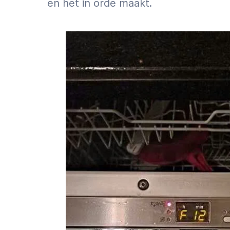
en het in orde maakt.
witgoed voor ongelukken zorgt. Mocht je bij
kortsluiting ondervinden, dan vinden wij sne
stukadoor
of
elektricien
om jou verder te hel
Soepel je klus plaatsen
Witgoedservice MrFix vindt binnen 1 uur () 
witgoedmonteur in Eindhoven om je klus 24/7 
opdracht door het
verzoekformulier
in te vu
professionele vakman. Je kunt via
dit formuli
aanvragen.
Tips voor het plaatsen van je witgoedklus:
Geef het type klus zo duidelijk mogelij
“VAT JE KLUS KORT SAMEN”
Je kunt gemakkelijk 1 of 2 foto’s toevoeg
smartphone. Hoeft niet, helpt wel
Maak je “SPECIFIEKE OMSCHRIJVING” zo 
minimaal het merk en liefst ook model, b