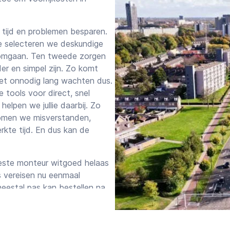
 tijd en problemen besparen.
te selecteren we deskundige
d omgaan. Ten tweede zorgen
er en simpel zijn. Zo komt
iet onnodig lang wachten dus.
tools voor direct, snel
lpen we jullie daarbij. Zo
komen we misverstanden,
erkte tijd. En dus kan de
 beste monteur witgoed helaas
ies vereisen nu eenmaal
eestal pas kan bestellen na
t.
r alle merken
Starttijd
Eindtijd