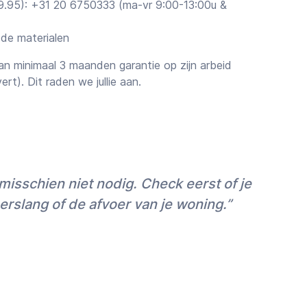
€ 9.95): +31 20 6750333 (ma-vr 9:00-13:00u &
 de materialen
n minimaal 3 maanden garantie op zijn arbeid
vert). Dit raden we jullie aan.
ttingen
rstel van de vakman voor je klus sturen we je
en boven de ~€1.000 raden wij je aan een offerte
et alleen voor maximale zekerheid maar ook
isschien niet nodig. Check eerst of je
 voor grotere klussen een korting (vaak 10-
en.
erslang of de afvoer van je woning.”
ingen
zijn gratis, maar voor een offerte is
opnamebezoek
nodig.
 ondersteuning en nazorg
edmonteur voor je hebben gevonden, kun je de