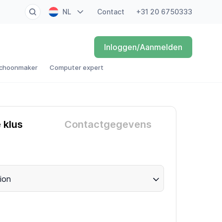
NL
Contact
+31 20 6750333
EN
Inloggen/Aanmelden
FR
choonmaker
Computer expert
DE
ES
e klus
Contactgegevens
ion