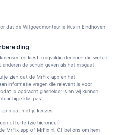
or dat de Witgoedmonteur je klus in Eindhoven
rbereiding
vakmensen en kiest zorgvuldig degenen die weten
et anderen de schuld geven als het misgaat.
zul je zien dat
de MrFix-app
en het
een informatie vragen die relevant is voor
dat je opdracht glashelder is en wij kunnen
ur bij je klus past.
k op maat met je keuzes:
 een offerte (zie hieronder)
de MrFix app
of MrFix.nl. Óf bel ons om hem