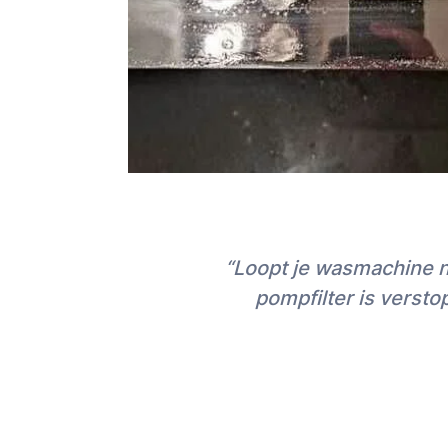
Kies of je “Snel een vakman” wilt of liev
grotere klussen vanaf ~€500 / 1 dag we
Zie voor verdere vragen over witgoedmonteu
pagina
Tarieven
en bel ons zonodig op 020-
& za-zo 13:00-17:00u) voor verdere informat
“Loopt je wasmachine n
pompfilter is versto