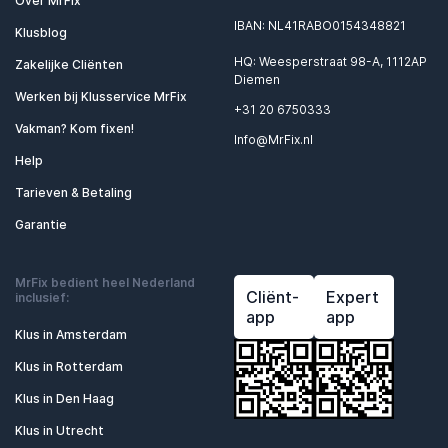
Over MrFix
IBAN: NL41RABO0154348821
Klusblog
HQ: Weesperstraat 98-A, 1112AP
Zakelijke Cliënten
Diemen
Werken bij Klusservice MrFix
+31 20 6750333
Vakman? Kom fixen!
Info@MrFix.nl
Help
Tarieven & Betaling
Garantie
MrFix bedient heel Nederland
Cliënt-
Expert
inclusief:
app
app
Klus in Amsterdam
Klus in Rotterdam
Klus in Den Haag
Klus in Utrecht