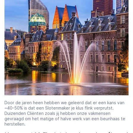
Door de jaren heen hebben we geleerd dat er een kans van
~40-50% is dat een Slotenmaker je klus flink verprutst.
Duizenden Cliënten zoals jij hebben onze vakmensen
gevraagd om het matige of halve werk van een beunhaas te
herstellen.