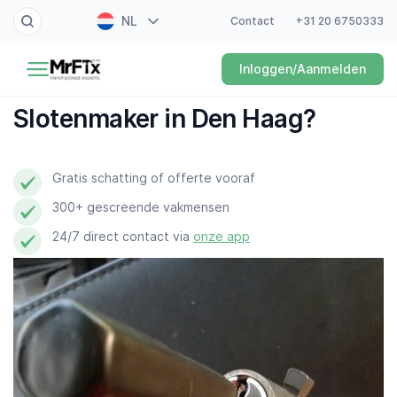
NL
Contact
+31 20 6750333
Schilder
Inloggen/Aanmelden
EN
Elektricien
FR
Slotenmaker in Den Haag?
DE
Klusjesman
ES
Gratis schatting of offerte vooraf
Loodgieter
300+ gescreende vakmensen
Slotenmaker
24/7 direct contact via
onze app
Witgoedmonteur
Hovenier
Schoonmaker