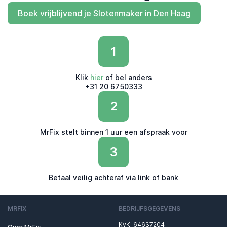
Boek vrijblijvend je Slotenmaker in Den Haag
1
Klik
hier
of bel anders
+31 20 6750333
2
MrFix stelt binnen 1 uur een afspraak voor
3
Betaal veilig achteraf via link of bank
MRFIX
BEDRIJFSGEGEVENS
KvK: 64637204