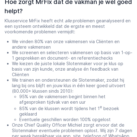
Hoe zorgt MrFix dat de vakman je wél goed
helpt?
Klusservice MrFix heeft echt
alle
problemen geanalyseerd en
een systeem ontwikkeld dat de ergste en meest
voorkomende problemen vermijdt:
We vinden 80% van onze vakmensen via Cliënten en
andere vakmensen
We screenen en selecteren vakmensen op basis van 1-op-
1 gesprekken en document- en referentiechecks
We kiezen de juiste lokale Slotenmaker voor je klus op
basis van zijn kunde, onze analyse én feedback van
Cliënten
We trainen en ondersteunen de Slotenmaker, zodat hij
lang bij ons blijft en jouw klus in één keer goed uitvoert
(80.000+ klussen sinds 2010):
95% van de vakmensen begint binnen het
afgesproken tijdvak van een uur
e
85% van de klussen wordt tijdens het 1
bezoek
geklaard
Eventuele geschillen worden 100% opgelost
Onze Chief Quality Officer Michiel zorgt ervoor dat de
Slotenmaker eventuele problemen oplost. Wij zijn 7 dagen
per week bereikbaar via
app
, site, telefoon of WhatsApp