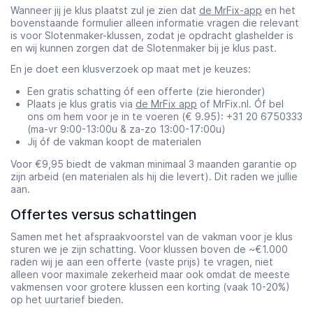
Wanneer jij je klus plaatst zul je zien dat
de MrFix-app
en het
bovenstaande formulier alleen informatie vragen die relevant
is voor Slotenmaker-klussen, zodat je opdracht glashelder is
en wij kunnen zorgen dat de Slotenmaker bij je klus past.
En je doet een klusverzoek op maat met je keuzes:
Een gratis schatting óf een offerte (zie hieronder)
Plaats je klus gratis via
de MrFix app
of MrFix.nl. Óf bel
ons om hem voor je in te voeren (€ 9.95): +31 20 6750333
(ma-vr 9:00-13:00u & za-zo 13:00-17:00u)
Jij óf de vakman koopt de materialen
Voor €9,95 biedt de vakman minimaal 3 maanden garantie op
zijn arbeid (en materialen als hij die levert). Dit raden we jullie
aan.
Offertes versus schattingen
Samen met het afspraakvoorstel van de vakman voor je klus
sturen we je zijn schatting. Voor klussen boven de ~€1.000
raden wij je aan een offerte (vaste prijs) te vragen, niet
alleen voor maximale zekerheid maar ook omdat de meeste
vakmensen voor grotere klussen een korting (vaak 10-20%)
op het uurtarief bieden.