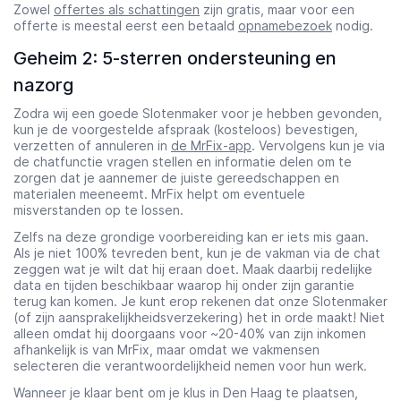
Zowel
offertes als schattingen
zijn gratis, maar voor een
offerte is meestal eerst een betaald
opnamebezoek
nodig.
Geheim 2: 5-sterren ondersteuning en
nazorg
Zodra wij een goede Slotenmaker voor je hebben gevonden,
kun je de voorgestelde afspraak (kosteloos) bevestigen,
verzetten of annuleren in
de MrFix-app
. Vervolgens kun je via
de chatfunctie vragen stellen en informatie delen om te
zorgen dat je aannemer de juiste gereedschappen en
materialen meeneemt. MrFix helpt om eventuele
misverstanden op te lossen.
Zelfs na deze grondige voorbereiding kan er iets mis gaan.
Als je niet 100% tevreden bent, kun je de vakman via de chat
zeggen wat je wilt dat hij eraan doet. Maak daarbij redelijke
data en tijden beschikbaar waarop hij onder zijn garantie
terug kan komen. Je kunt erop rekenen dat onze Slotenmaker
(of zijn aansprakelijkheidsverzekering) het in orde maakt! Niet
alleen omdat hij doorgaans voor ~20-40% van zijn inkomen
afhankelijk is van MrFix, maar omdat we vakmensen
selecteren die verantwoordelijkheid nemen voor hun werk.
Wanneer je klaar bent om je klus in Den Haag te plaatsen,