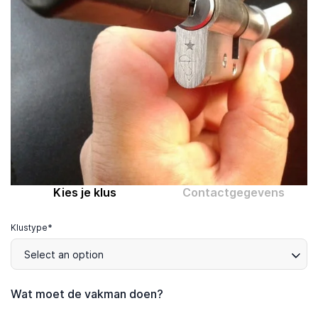
Computer expert
Help
Over MrFix
Log in als vakman
Kies je klus
Contactgegevens
Klustype*
Select an option
Wat moet de vakman doen?