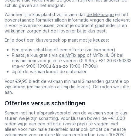
schuld geven als het misgaat.
Wanneer jij je klus plaatst zul je zien dat
de MrFix-app
en het
bovenstaande formulier alleen informatie vragen die relevant
is voor Hovenier-klussen, zodat je opdracht glashelder is en
wij kunnen zorgen dat de Hovenier bij je klus past.
En je doet een klusverzoek op maat met je keuzes:
Een gratis schatting óf een offerte (zie hieronder)
Plaats je klus gratis via
de MrFix app
of MrFix.nl. Óf bel
ons om hem voor je in te voeren (€ 9.95): +31 20 6750333
(ma-vr 9:00-13:00u & za-zo 13:00-17:00u)
Jij óf de vakman koopt de materialen
Voor €9,95 biedt de vakman minimaal 3 maanden garantie op
zijn arbeid (en materialen als hij die levert). Dit raden we jullie
aan.
Offertes versus schattingen
Samen met het afspraakvoorstel van de vakman voor je klus
sturen we je zijn schatting. Voor klussen boven de ~€1.000
raden wij je aan een offerte (vaste prijs) te vragen, niet
alleen voor maximale zekerheid maar ook omdat de meeste
vakmensen voor grotere klussen een korting (vaak 10-20%)