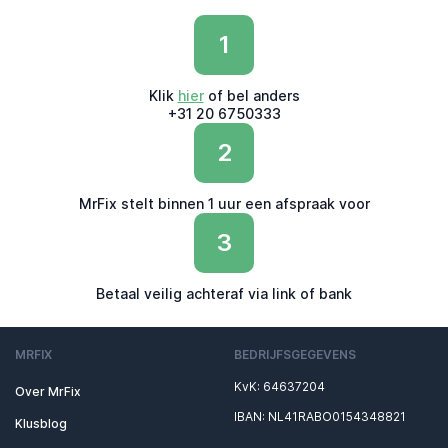
1
Klik
hier
of bel anders
+31 20 6750333
2
MrFix stelt binnen 1 uur een afspraak voor
3
Betaal veilig achteraf via link of bank
MRFIX
BEDRIJFSGEGEVENS
KvK: 64637204
Over MrFix
IBAN: NL41RABO0154348821
Klusblog