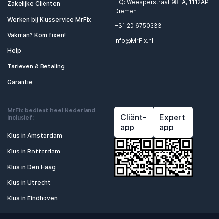
HQ: Weesperstraat 98-A, 1112AP
Zakelijke Cliënten
Diemen
Werken bij Klusservice MrFix
+31 20 6750333
Vakman? Kom fixen!
Info@MrFix.nl
Help
Tarieven & Betaling
Garantie
MrFix bedient heel Nederland
Cliënt-
Expert
inclusief:
app
app
Klus in Amsterdam
Klus in Rotterdam
Klus in Den Haag
Klus in Utrecht
Klus in Eindhoven