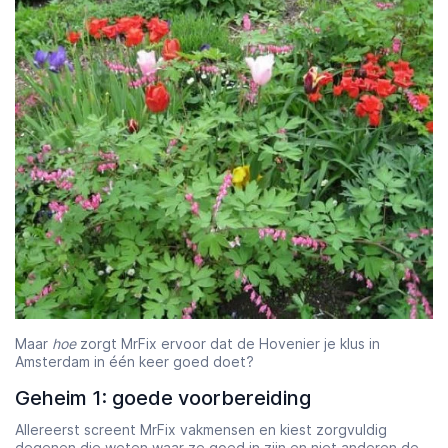
Starttijd
Eindtijd
07:00
23:00
Maar
hoe
zorgt MrFix ervoor dat de Hovenier je klus in
Amsterdam in één keer goed doet?
Geheim 1: goede voorbereiding
Allereerst screent MrFix vakmensen en kiest zorgvuldig
degenen die weten waar ze goed in zijn en niet anderen de