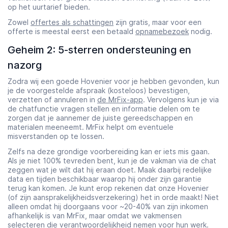
op het uurtarief bieden.
Zowel
offertes als schattingen
zijn gratis, maar voor een
offerte is meestal eerst een betaald
opnamebezoek
nodig.
Geheim 2: 5-sterren ondersteuning en
nazorg
Zodra wij een goede Hovenier voor je hebben gevonden, kun
je de voorgestelde afspraak (kosteloos) bevestigen,
verzetten of annuleren in
de MrFix-app
. Vervolgens kun je via
de chatfunctie vragen stellen en informatie delen om te
zorgen dat je aannemer de juiste gereedschappen en
materialen meeneemt. MrFix helpt om eventuele
misverstanden op te lossen.
Zelfs na deze grondige voorbereiding kan er iets mis gaan.
Als je niet 100% tevreden bent, kun je de vakman via de chat
zeggen wat je wilt dat hij eraan doet. Maak daarbij redelijke
data en tijden beschikbaar waarop hij onder zijn garantie
terug kan komen. Je kunt erop rekenen dat onze Hovenier
(of zijn aansprakelijkheidsverzekering) het in orde maakt! Niet
alleen omdat hij doorgaans voor ~20-40% van zijn inkomen
afhankelijk is van MrFix, maar omdat we vakmensen
selecteren die verantwoordelijkheid nemen voor hun werk.