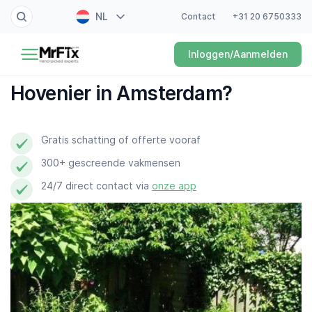
NL
Contact
+31 20 6750333
Schilder
Inloggen/Aanmelden
EN
Elektricien
FR
Hovenier in Amsterdam?
DE
Klusjesman
ES
Gratis schatting of offerte vooraf
Loodgieter
300+ gescreende vakmensen
Slotenmaker
24/7 direct contact via
onze app
Witgoedmonteur
Hovenier
Schoonmaker