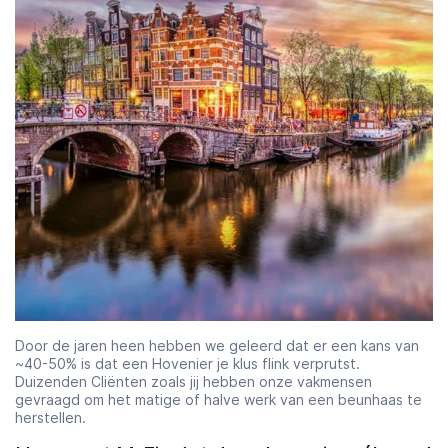
Door de jaren heen hebben we geleerd dat er een kans van
~40-50% is dat een Hovenier je klus flink verprutst.
Duizenden Cliënten zoals jij hebben onze vakmensen
gevraagd om het matige of halve werk van een beunhaas te
herstellen.