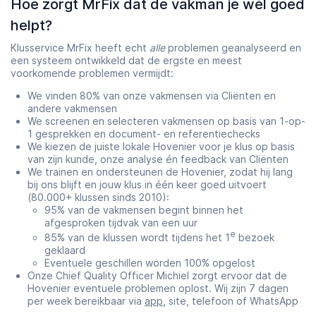
Hoe zorgt MrFix dat de vakman je wél goed
helpt?
Klusservice MrFix heeft echt
alle
problemen geanalyseerd en
een systeem ontwikkeld dat de ergste en meest
voorkomende problemen vermijdt:
We vinden 80% van onze vakmensen via Cliënten en
andere vakmensen
We screenen en selecteren vakmensen op basis van 1-op-
1 gesprekken en document- en referentiechecks
We kiezen de juiste lokale Hovenier voor je klus op basis
van zijn kunde, onze analyse én feedback van Cliënten
We trainen en ondersteunen de Hovenier, zodat hij lang
bij ons blijft en jouw klus in één keer goed uitvoert
(80.000+ klussen sinds 2010):
95% van de vakmensen begint binnen het
afgesproken tijdvak van een uur
e
85% van de klussen wordt tijdens het 1
bezoek
geklaard
Eventuele geschillen worden 100% opgelost
Onze Chief Quality Officer Michiel zorgt ervoor dat de
Hovenier eventuele problemen oplost. Wij zijn 7 dagen
per week bereikbaar via
app
, site, telefoon of WhatsApp