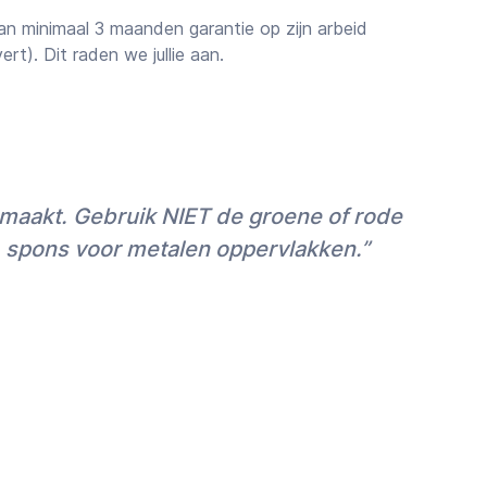
n minimaal 3 maanden garantie op zijn arbeid
vert). Dit raden we jullie aan.
ttingen
rstel van de vakman voor je klus sturen we je
en boven de ~€1.000 raden wij je aan een offerte
et alleen voor maximale zekerheid maar ook
nmaakt. Gebruik NIET de groene of rode
 voor grotere klussen een korting (vaak 10-
en.
) spons voor metalen oppervlakken.”
ingen
zijn gratis, maar voor een offerte is
opnamebezoek
nodig.
 ondersteuning en nazorg
ssionele schoonmaker voor je hebben
estelde afspraak (kosteloos) bevestigen,
de MrFix-app
. Vervolgens kun je via de
 en informatie delen om te zorgen dat je