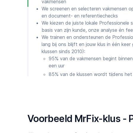
vakmensen
We screenen en selecteren vakmensen op
en document- en referentiechecks
We kiezen de juiste lokale Professionele
basis van zijn kunde, onze analyse én fe
We trainen en ondersteunen de Professio
lang bij ons blijft en jouw klus in één ke
klussen sinds 2010):
95% van de vakmensen begint binnen 
een uur
85% van de klussen wordt tijdens het
Eventuele geschillen worden 100% op
Onze Chief Quality Officer Michiel zorgt
schoonmaker eventuele problemen oplost.
bereikbaar via
app
, site, telefoon of Wh
En zijn Cliënten trouw aan MrFix?
Voorbeeld MrFix-klus - 
Wij zijn trots op de resultaten van onze insp