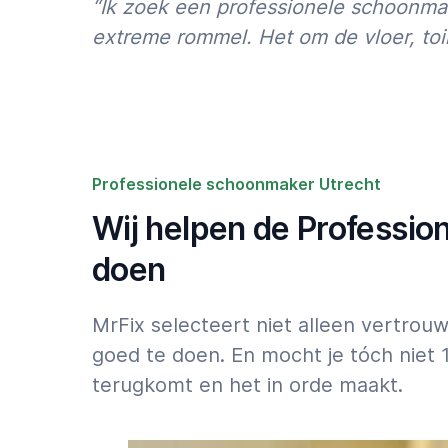
“Ik zoek een professionele schoonm
50.000 tevreden Cliënten in heel Nederl
extreme rommel. Het om de vloer, toi
75% van de Cliënten plaatst binnen 12 m
90% van de recensies zijn 4,5 of 5 sterre
We werken hard om te blijven verbeteren. Dus
gedaan krijgen? Huur dan een vertrouwde Pr
via
de MrFix-app
Professionele schoonmaker Utrecht
Let op: 50% toeslag voor klussen die binnen 2
weekend moeten starten: zie
Tarieven</a >
Wij helpen de Profession
doen
MrFix selecteert niet alleen vertrou
goed te doen. En mocht je tóch niet 
terugkomt en het in orde maakt.