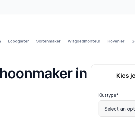
n
Loodgieter
Slotenmaker
Witgoedmonteur
Hovenier
S
choonmaker in
Kies j
Klustype*
Select an opt