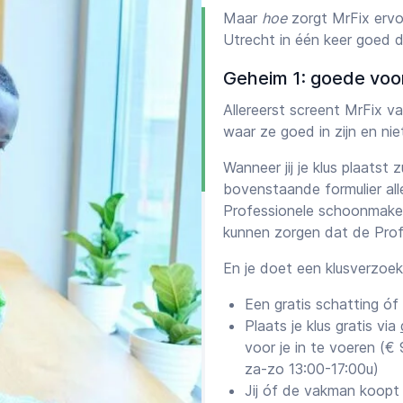
Maar
hoe
zorgt MrFix ervo
Utrecht in één keer goed 
Geheim 1: goede voo
Allereerst screent MrFix 
waar ze goed in zijn en ni
Wanneer jij je klus plaatst 
bovenstaande formulier all
Professionele schoonmaker-
kunnen zorgen dat de Profe
En je doet een klusverzoe
Een gratis schatting óf
Plaats je klus gratis via
voor je in te voeren (
za-zo 13:00-17:00u)
Jij óf de vakman koopt