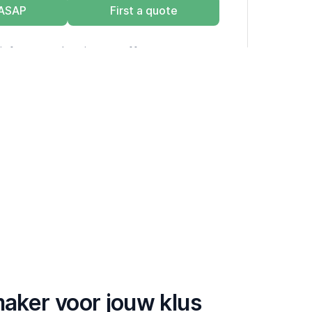
 ASAP
First a quote
info over schatting vs. offerte.
maker voor jouw klus