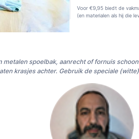
Voor €9,95 biedt de vakma
(en materialen als hij die le
Offertes versus scha
Samen met het afspraakvoo
zijn schatting. Voor kluss
(vaste prijs) te vragen, ni
en metalen spoelbak, aanrecht of fornuis schoo
omdat de meeste vakmensen
20%) op het uurtarief bied
ten krasjes achter. Gebruik de speciale (witte
Zowel
offertes als schatt
meestal eerst een betaald
Geheim 2: 5-sterren
Zodra wij een goede Profe
gevonden, kun je de voorg
verzetten of annuleren in
chatfunctie vragen stellen