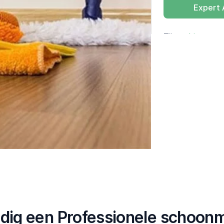
Expert
Tik op
hier
voor 
ldig een Professionele schoon