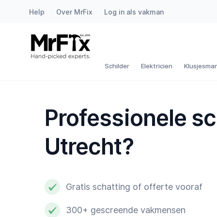
Help
Over MrFix
Log in als vakman
Schilder
Elektricien
Schilder
Elektricien
Klusjesma
Klusjesman
Professionele s
Loodgieter
Utrecht?
Slotenmaker
Witgoedmonteur
Gratis schatting of offerte vooraf
Hovenier
300+ gescreende vakmensen