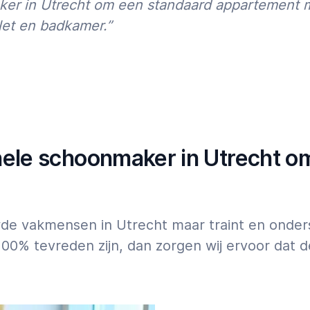
aker in Utrecht om een standaard appartement
07:00
23:00
and
let en badkamer.”
aanden weer een klus
n
 wil je je klus zonder stress
ofessionele schoonmaker in
4 uur, na 18 uur of in het
.
ele schoonmaker in Utrecht om 
wde vakmensen in Utrecht maar traint en onder
100% tevreden zijn, dan zorgen wij ervoor dat