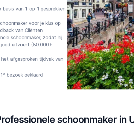
 basis van 1-op-1 gesprekken
 schoonmaker voor je klus op
edback van Cliënten
nele schoonmaker, zodat hij
er goed uitvoert (80.000+
het afgesproken tijdvak van
e
 1
bezoek geklaard
gelost
 ervoor dat de Professionele
 Wij zijn 7 dagen per week
atsApp
Professionele schoonmaker in 
anningen tot nu toe:
Starttijd
Eindtijd