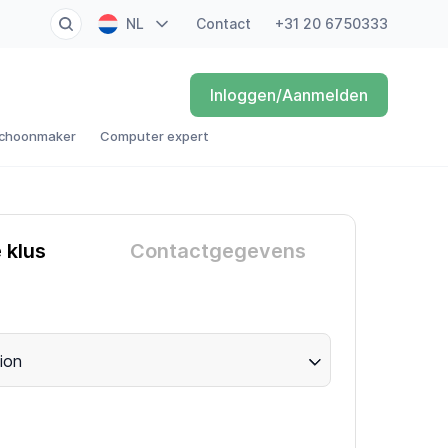
NL
Contact
+31 20 6750333
EN
Inloggen/Aanmelden
FR
choonmaker
Computer expert
DE
ES
e klus
Contactgegevens
ion