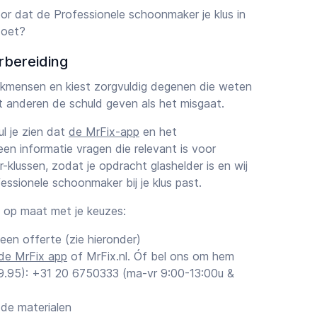
or dat de Professionele schoonmaker je klus in
doet?
rbereiding
vakmensen en kiest zorgvuldig degenen die weten
et anderen de schuld geven als het misgaat.
zul je zien dat
de MrFix-app
en het
een informatie vragen die relevant is voor
klussen, zodat je opdracht glashelder is en wij
ssionele schoonmaker bij je klus past.
k op maat met je keuzes:
 een offerte (zie hieronder)
de MrFix app
of MrFix.nl. Óf bel ons om hem
€ 9.95): +31 20 6750333 (ma-vr 9:00-13:00u &
 de materialen