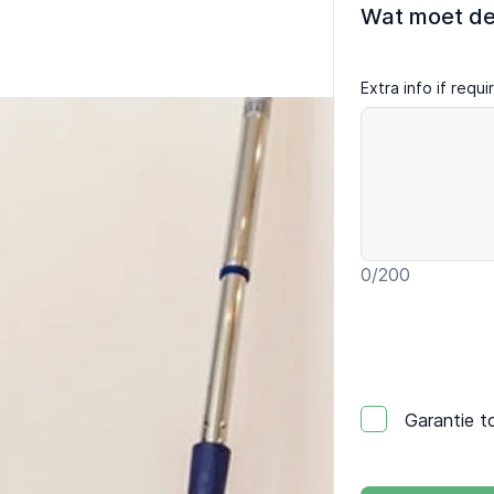
Wat moet d
Extra info if requ
0
/200
Garantie t