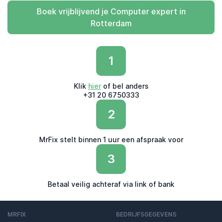
Boek vrijblijvend je Computer expert in
Rotterdam
1
Klik
hier
of bel anders
+31 20 6750333
2
MrFix stelt binnen 1 uur een afspraak voor
3
Betaal veilig achteraf via link of bank
MRFIX
BEDRIJFSGEGEVENS