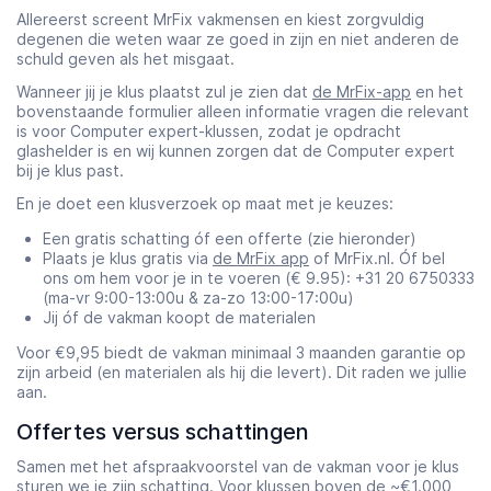
Allereerst screent MrFix vakmensen en kiest zorgvuldig
degenen die weten waar ze goed in zijn en niet anderen de
schuld geven als het misgaat.
Wanneer jij je klus plaatst zul je zien dat
de MrFix-app
en het
bovenstaande formulier alleen informatie vragen die relevant
is voor Computer expert-klussen, zodat je opdracht
glashelder is en wij kunnen zorgen dat de Computer expert
bij je klus past.
En je doet een klusverzoek op maat met je keuzes:
Een gratis schatting óf een offerte (zie hieronder)
Plaats je klus gratis via
de MrFix app
of MrFix.nl. Óf bel
ons om hem voor je in te voeren (€ 9.95): +31 20 6750333
(ma-vr 9:00-13:00u & za-zo 13:00-17:00u)
Jij óf de vakman koopt de materialen
Voor €9,95 biedt de vakman minimaal 3 maanden garantie op
zijn arbeid (en materialen als hij die levert). Dit raden we jullie
aan.
Offertes versus schattingen
Samen met het afspraakvoorstel van de vakman voor je klus
sturen we je zijn schatting. Voor klussen boven de ~€1.000