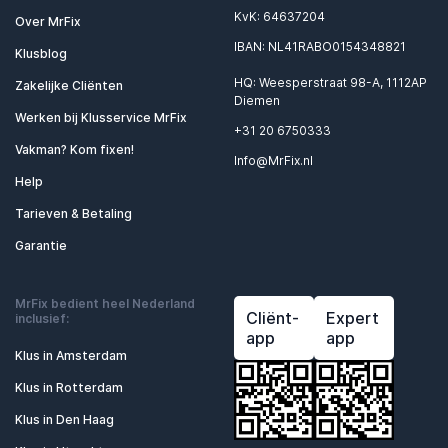
KvK: 64637204
Over MrFix
IBAN: NL41RABO0154348821
Klusblog
HQ: Weesperstraat 98-A, 1112AP
Zakelijke Cliënten
Diemen
Werken bij Klusservice MrFix
+31 20 6750333
Vakman? Kom fixen!
Info@MrFix.nl
Help
Tarieven & Betaling
Garantie
MrFix bedient heel Nederland
Cliënt-
Expert
inclusief:
app
app
Klus in Amsterdam
Klus in Rotterdam
Klus in Den Haag