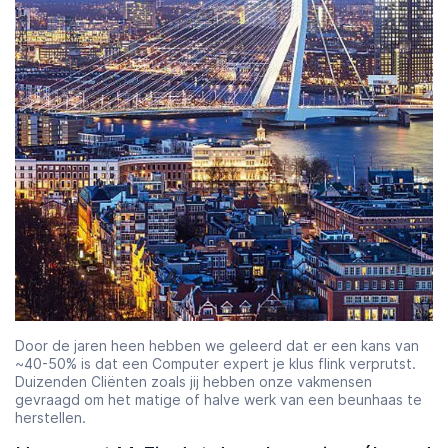
Door de jaren heen hebben we geleerd dat er een kans van
~40-50% is dat een Computer expert je klus flink verprutst.
Duizenden Cliënten zoals jij hebben onze vakmensen
gevraagd om het matige of halve werk van een beunhaas te
herstellen.