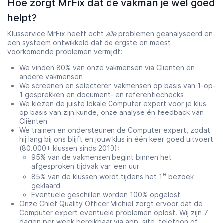
Hoe zorgt MrFix dat de vakman je wél goed
helpt?
Klusservice MrFix heeft echt
alle
problemen geanalyseerd en
een systeem ontwikkeld dat de ergste en meest
voorkomende problemen vermijdt:
We vinden 80% van onze vakmensen via Cliënten en
andere vakmensen
We screenen en selecteren vakmensen op basis van 1-op-
1 gesprekken en document- en referentiechecks
We kiezen de juiste lokale Computer expert voor je klus
op basis van zijn kunde, onze analyse én feedback van
Cliënten
We trainen en ondersteunen de Computer expert, zodat
hij lang bij ons blijft en jouw klus in één keer goed uitvoert
(80.000+ klussen sinds 2010):
95% van de vakmensen begint binnen het
afgesproken tijdvak van een uur
e
85% van de klussen wordt tijdens het 1
bezoek
geklaard
Eventuele geschillen worden 100% opgelost
Onze Chief Quality Officer Michiel zorgt ervoor dat de
Computer expert eventuele problemen oplost. Wij zijn 7
dagen per week bereikbaar via
app
, site, telefoon of