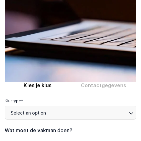
Computer expert
Help
Over MrFix
Log in als vakman
Kies je klus
Contactgegevens
Klustype*
Select an option
Wat moet de vakman doen?