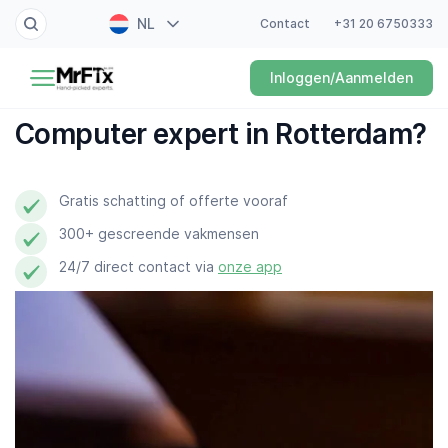
NL
Contact
+31 20 6750333
Schilder
Inloggen/Aanmelden
EN
Elektricien
FR
Computer expert in Rotterdam?
DE
Klusjesman
ES
Gratis schatting of offerte vooraf
Loodgieter
300+ gescreende vakmensen
Slotenmaker
24/7 direct contact via
onze app
Witgoedmonteur
Hovenier
Schoonmaker