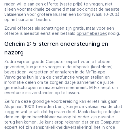
raden wij je aan een offerte (vaste prijs) te vragen, niet
alleen voor maximale zekerheid maar ook omdat de meeste
vakmensen voor grotere klussen een korting (vaak 10-20%)
op het uurtarief bieden.
Zowel
offertes als schattingen
zijn gratis, maar voor een
offerte is meestal eerst een betaald
opnamebezoek
nodig.
Geheim 2: 5-sterren ondersteuning en
nazorg
Zodra wij een goede Computer expert voor je hebben
gevonden, kun je de voorgestelde afspraak (kosteloos)
bevestigen, verzetten of annuleren in
de MrFix-app
.
Vervolgens kun je via de chatfunctie vragen stellen en
informatie delen om te zorgen dat je aannemer de juiste
gereedschappen en materialen meeneemt. MrFix helpt om
eventuele misverstanden op te lossen.
Zelfs na deze grondige voorbereiding kan er iets mis gaan.
Als je niet 100% tevreden bent, kun je de vakman via de chat
zeggen wat je wilt dat hij eraan doet. Maak daarbij redelijke
data en tijden beschikbaar waarop hij onder zijn garantie
terug kan komen. Je kunt erop rekenen dat onze Computer
expert (of zijn aansprakelijkheidsverzekering) het in orde